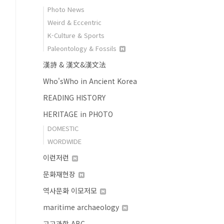
Photo News
Weird & Eccentric
K-Culture & Sports
Paleontology & Fossils
漢詩 & 漢文&漢文法
Who'sWho in Ancient Korea
READING HISTORY
HERITAGE in PHOTO
DOMESTIC
WORDWIDE
이런저런
문화재현장
역사문화 이모저모
maritime archaeology
고고과학 ABC