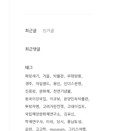
최근글
인기글
최근댓글
태그
화랑세기
가을
박물관
무령왕릉
경주
아일랜드
용인
인더스문명
진흥왕
문화재
천연기념물
동국이상국집
이규보
온양민속박물관
투탕카멘
고려거란전쟁
고대이집트
국립해양문화재연구소
김유신
학예연구사
미라
당시
풍납토성
모란
고고학
museum
그리스여행