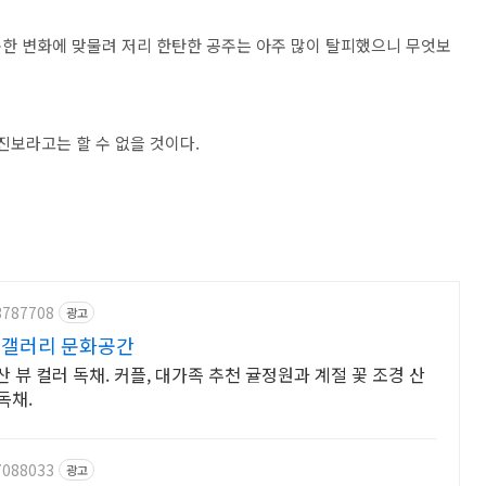
한 변화에 맞물려 저리 한탄한 공주는 아주 많이 탈피했으니 무엇보
진보라고는 할 수 없을 것이다.
3787708
광고
 갤러리 문화공간
뷰 컬러 독채. 커플, 대가족 추천 귤정원과 계절 꽃 조경 산
독채.
7088033
광고