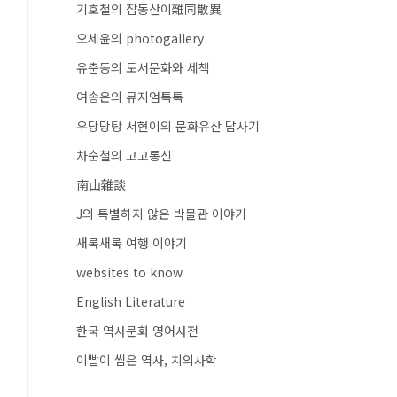
기호철의 잡동산이雜同散異
오세윤의 photogallery
유춘동의 도서문화와 세책
여송은의 뮤지엄톡톡
우당당탕 서현이의 문화유산 답사기
차순철의 고고통신
南山雜談
J의 특별하지 않은 박물관 이야기
새록새록 여행 이야기
websites to know
English Literature
한국 역사문화 영어사전
이빨이 씹은 역사, 치의사학