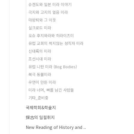
슈겐도와 일본 미라 이야기
극지와 고지의 얼음 미라
마왕퇴와 그 이웃
실크로드 미라
오슈 후지와라와 히라이즈미
유럽 교회의 썩지않는 성직자 미라
신대륙의 미라
조선시대 미라
유럽 니탄 미라 (Bog Bodies)
북극 동물미라
우연이 만든 미라
미라 너머, 뼈를 남긴 사람들
기타_준비중
국제학회&학술지
探古의 일필휘지
New Reading of History and ..