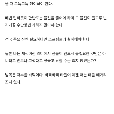
올 때 그득그득 쟁여놔야 한다.
매번 말하듯이 한반도는 물길을 뚫어야 하며 그 물길이 골고루 번
지게끔 수단방법 가리지 말아야 한다.
전국 주요 산엔 필요하다면 스프링쿨러 설치해야 한다.
물론 나는 재생이란 의미에서 산불이 반드시 불필요한 것만은 아
니라고 믿으나 그렇다고 넋놓고 당할 수는 없지 않겠는가?
남쪽은 저수율 바닥이다. 바짝바짝 타들어 이젠 더는 태울 때거리
조차 없다.