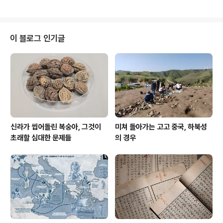
기에는 좀 욕심을 내서 하나 더 만들자 해서 사진과 미술을
특화한 강좌를 하나 더 만들었으니 처음에는 사진과 미술
이라 했다가 이름을 중반에 광화문사진관으로 고쳤다. 각
강좌는 1기의 경우 14강(매주 1회)으로 했다가 나중에 12
이 블로그 인기글
강으로 줄여 그것으로 정착한 흐름이 아닌가 하지만, 아예
더 줄여서 한달 단기강좌도 구상하기도 했다. 수강료에 다
들 민감한 편인데, 60만원을 책정했다가 나중에는 100만
원으로 올려봤지만 여의치 아니해서 60만원으로 도돌이했
다. 수강 인원은 50명으로 제한을 걸..
신라가 씹어돌린 복숭아, 그것이
미쳐 돌아가는 고고 중국, 하북성
초래할 심대한 문제들
의 경우