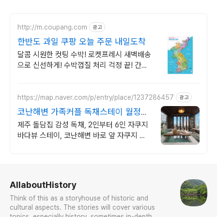
http://m.coupang.com
광고
한반도 과일 쿠팡 오늘 주문 내일도착
달콤 시원한 컷팅 수박! 로켓프레시 새벽배송
으로 신선하게! 수박껍질 처리 걱정 끝! 간편
하게 즐기는 과일. 육아맘 필수템!
https://map.naver.com/p/entry/place/1237286457
광고
코난해변 가족커플 독채스테이 월정리
근처 감성 독채 2채
제주 돌담집 감성 독채, 2인부터 6인 자쿠지
바다뷰 스테이, 코난해변 바로 앞 자쿠지 무
료, 고객리뷰 283개 검증된 숙소, 바다뷰 독
채, 연박할인
로그 정보
AllaboutHistory
Think of this as a storyhouse of historic and
cultural aspects. The stories will cover various
topics, especially history, sometimes in-depth,