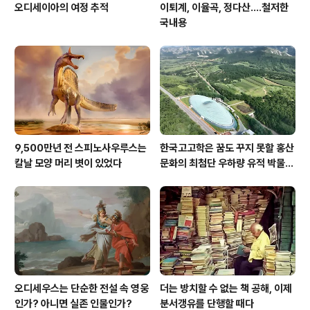
오디세이아의 여정 추적
이퇴계, 이율곡, 정다산....철저한
국내용
9,500만년 전 스피노사우루스는
한국고고학은 꿈도 꾸지 못할 홍산
칼날 모양 머리 볏이 있었다
문화의 최첨단 우하량 유적 박물관
[신화통신]
오디세우스는 단순한 전설 속 영웅
더는 방치할 수 없는 책 공해, 이제
인가? 아니면 실존 인물인가?
분서갱유를 단행할 때다