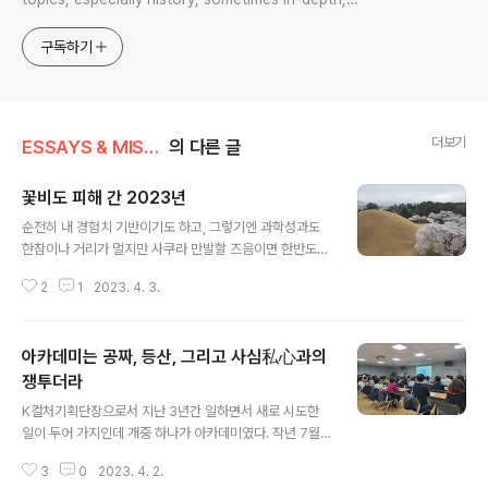
sometimes with a light touch. One constant
approach will be to resist any common sense or
구독하기
generalized viewpoint
더보기
ESSAYS & MISCELLANIES
의 다른 글
꽃비도 피해 간 2023년
글 내용
순전히 내 경험치 기반이기도 하고, 그렇기엔 과학성과도
한참이나 거리가 멀지만 사쿠라 만발할 즈음이면 한반도엔
보통 꽃비가 내려 내일 사쿠라 구경가리라 다짐한 사람들
2
1
2023. 4. 3.
을 낙담케 하는 일이 자주, 것도 아주 자주 있었다고 기억한
다. 조만간 비 소식 있는지 확인하진 못했지만 이젠 벚꽃엔
딩 기운 완연한데 비가 없다. 극심한 가뭄 시달리는 들녘으
아카데미는 공짜, 등산, 그리고 사심私心과의
론 바싹 마른 대지가 자욱한 먼지를 일으킨다. 꽃구경엔 저
승사자인 꽃비가 내리지 아니하니 애꿎은 인왕산이 제물로
쟁투더라
글 내용
희생되고 말았다. 그러고 보면 2005년 낙산사를 삼킨 강
K컬처기획단장으로서 지난 3년간 일하면서 새로 시도한
원도 산불은 4월 5일 식목일이었구나.
일이 두어 가지인데 개중 하나가 아카데미였다. 작년 7월
에 여행자학교라는 이름으로 시작해 2기까지 돌렸고, 현재
3
0
2023. 4. 2.
여행자학교 3기가 초반기를 지나는 중이다. 여행자학교 2