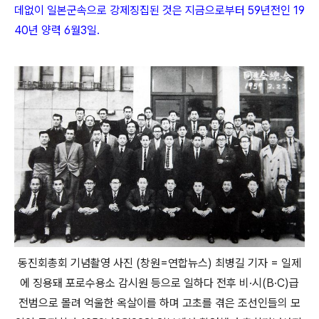
데없이 일본군속으로 강제징집된 것은 지금으로부터 59년전인 19
40년 양력 6월3일.
동진회총회 기념촬영 사진 (창원=연합뉴스) 최병길 기자 = 일제
에 징용돼 포로수용소 감시원 등으로 일하다 전후 비·시(B·C)급
전범으로 몰려 억울한 옥살이를 하며 고초를 겪은 조선인들의 모