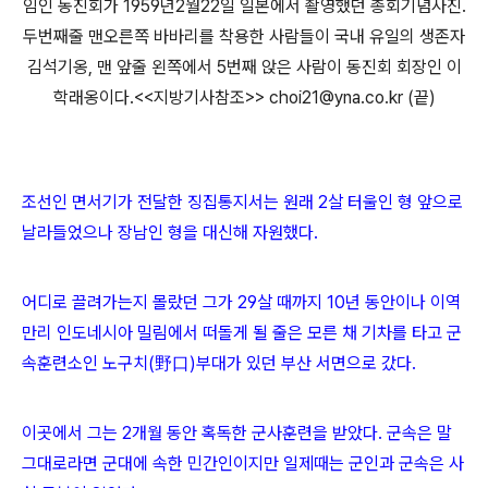
임인 동진회가 1959년2월22일 일본에서 촬영했던 총회기념사진.
두번째줄 맨오른쪽 바바리를 착용한 사람들이 국내 유일의 생존자
김석기옹, 맨 앞줄 왼쪽에서 5번째 앉은 사람이 동진회 회장인 이
학래옹이다.<<지방기사참조>> choi21@yna.co.kr (끝)
조선인 면서기가 전달한 징집통지서는 원래 2살 터울인 형 앞으로
날라들었으나 장남인 형을 대신해 자원했다.
어디로 끌려가는지 몰랐던 그가 29살 때까지 10년 동안이나 이역
만리 인도네시아 밀림에서 떠돌게 될 줄은 모른 채 기차를 타고 군
속훈련소인 노구치(野口)부대가 있던 부산 서면으로 갔다.
이곳에서 그는 2개월 동안 혹독한 군사훈련을 받았다. 군속은 말
그대로라면 군대에 속한 민간인이지만 일제때는 군인과 군속은 사