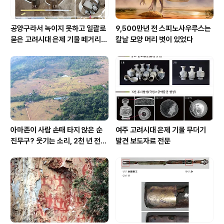
공양구라서 녹이지 못하고 일괄로
9,500만년 전 스피노사우루스는
묻은 고려시대 은제 기물 떼거리로
칼날 모양 머리 볏이 있었다
여주서 발견
아마존이 사람 손때 타지 않은 순
여주 고려시대 은제 기물 무더기
진무구? 웃기는 소리, 2천 년 전에
발견 보도자료 전문
이미 사람 바글바글