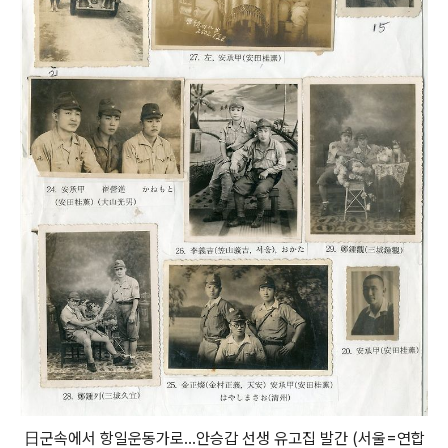
日군속에서 항일운동가로…안승갑 선생 유고집 발간 (서울=연합