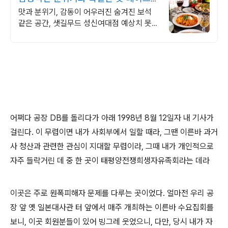
위한 특별한 공간
맛과 분위기, 감동이 어우러진 숨겨진 보석
같은 공간, 샛길무드 성신여대점 예상치 못한
감동을 선사하는 성신여대 양식 맛집
어쩌다 공장 DB를 돌리다가 아래 1998년 8월 12일자 내 기사가
걸린다. 이 무렵이면 내가 사회부에서 일할 때라, 그땐 이른바 과거
사 청산과 관련한 관심이 지대할 무렵이라, 그때 내가 개인적으로
자주 들락거린 데 중 한 곳이 태평양전쟁희생자유족회라는 데라
이곳은 주로 원폭피해자 문제를 다루는 곳이었다. 얼마전 우리 공
장 앞 옛 일본대사관 터 앞에서 매주 개최하는 이른바 수요집회를
보니, 이곳 회원분들이 있어 빙그레 웃었으니, 다만, 당시 내가 자