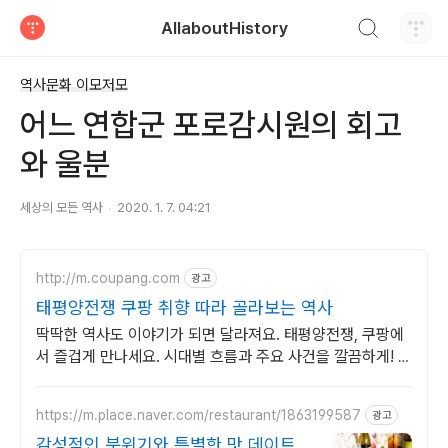
검색하기
AllaboutHistory
티스토리
역사문화 이모저모
어느 연합군 포로감시원의 회고
와 울분
세상의 모든 역사
2020. 1. 7. 04:21
http://m.coupang.com
광고
태평양전쟁 쿠팡 취향 따라 골라보는 역사
딱딱한 역사도 이야기가 되면 달라져요. 태평양전쟁, 쿠팡에
서 즐겁게 만나세요. 시대별 흐름과 주요 사건을 깔끔하게! 바
쁜 당신의 스마트한 역사 학습.
https://m.place.naver.com/restaurant/1863199587
광고
감성적인 분위기와 특별한 맛 데이트를