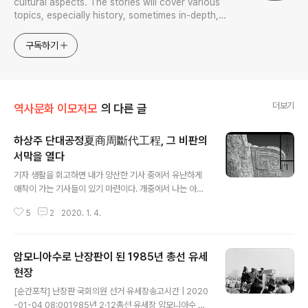
cultural aspects. The stories will cover various
topics, especially history, sometimes in-depth,
sometimes with a light touch. One constant
approach will be to resist any common sense or
구독하기
generalized viewpoint
더보기
역사문화 이모저모
의 다른 글
하상주 단대공정夏商周斷代工程, 그 비판의
서막을 열다
글 내용
기자 생활을 회고하면 내가 양산한 기사 중에서 유난하게
애착이 가는 기사들이 있기 마련이다. 개중에서 나는 아래
첨부하는 서평 기사를 꼽는데, 내가 알기로 중국정부가 추
5
2
2020. 1. 4.
진한 역사프로젝트 '하상주 단대공정夏商周斷代工程'을
국내에서는 처음으로, 그것도 제대로 핵심을 짚었다고 자
부하기 때문이다. 혹 내 조사가 미진할 수도 있다. 따라서
암모니아수로 난장판이 된 1985년 총선 유세
이에 대한 글이 혹 있는데 내가 놓칠 수도 있겠지만, 내가
아는 한 그 어떤 누구도 그에 대한 문제점을 지적하지 않았
현장
글 내용
다. 이후 이 단대공정에 대한 비판적인 글이 학계에서 연이
[순간포착] 난장판 국회의원 선거 유세장송고시간 | 2020
어 나오기 시작했는데, 내가 이 서평 기사에서 제시한 그 시
-01-04 08:001985년 2·12총선 유세장 암모니아수 소