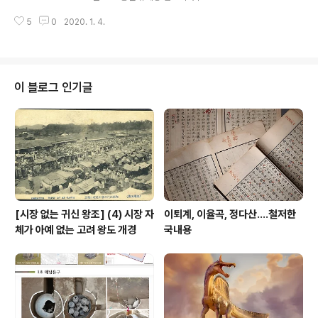
각에서 한치 어긋남이 없다고 나는 본다. 덧붙이건대 이때
동"초점이 흔들려서 특종상 수상" 사진이 포착한 현대사 명
분석 대상으로 삼은 저 책은 2003년 도서출판 일빛에서
5
0
2020. 1. 4.
장면, 이번호에는 1985년 총선 유세과정에서 일어난 유명
처음으로 나올 적에는 저와 같은 ..
한 사건, 이른바 암모니아수 뿌리기 소동 사건을 골라봤다.
이를 선택한 까닭은 작금 대한민국 사회가 이제는 4.15 제
21대 총선을 앞두고 정치권이 이에 휘말려 들어가기 시작
한 시점 때문이다. 물론 지금 선거판 풍경도 사뭇 바뀌어 저
이 블로그 인기글
때만 해도 대중을 동원한 군중집회가 가장 약발이 잘 먹히
는 선거운동 방식이었지만, 요즘이야 그것이 차지하는 막
강 위치는 현저히 낮아져 SNS를 이용한 유세가 더 많은 비
중을 차지한다. 문제의 저 장면은 전두환 폭압정치가 극성
을 구가하던 그때 ..
[시장 없는 귀신 왕조] (4) 시장 자
이퇴계, 이율곡, 정다산....철저한
체가 아예 없는 고려 왕도 개경
국내용