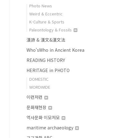
Photo News
Weird & Eccentric
K-Culture & Sports
Paleontology & Fossils
漢詩 & 漢文&漢文法
Who'sWho in Ancient Korea
READING HISTORY
HERITAGE in PHOTO
DOMESTIC
WORDWIDE
이런저런
문화재현장
역사문화 이모저모
maritime archaeology
고고과학 ABC