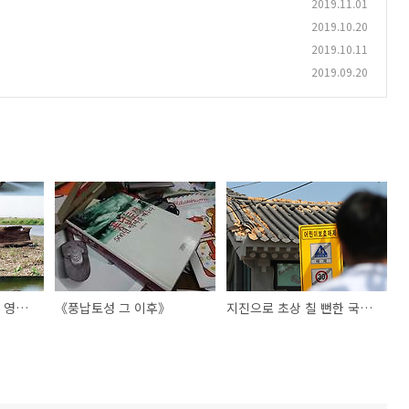
2019.11.01
2019.10.20
2019.10.11
2019.09.20
15년전 나주서 조우한 영산강 고려시대 고선박
《풍납토성 그 이후》
지진으로 초상 칠 뻔한 국립경주박물관