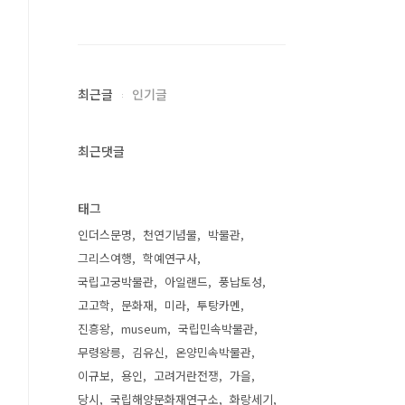
최근글
인기글
최근댓글
태그
인더스문명
천연기념물
박물관
그리스여행
학예연구사
국립고궁박물관
아일랜드
풍납토성
고고학
문화재
미라
투탕카멘
진흥왕
museum
국립민속박물관
무령왕릉
김유신
온양민속박물관
이규보
용인
고려거란전쟁
가을
당시
국립해양문화재연구소
화랑세기