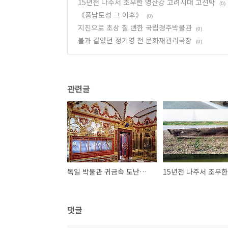
15년전 나주서 조우한 영산강 고려시대 고선박
(0)
《풍납토성 그 이후》
(0)
지진으로 초상 칠 뻔한 국립경주박물관
(0)
불과 같았던 정기영 전 문화재관리국장
(0)
관련글
독일 박물관 귀금속 도난사건과 entrapment, 그리고 국립공주박물관 강도약탈 사건
댓글