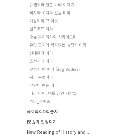
슈겐도와 일본 미라 이야기
극지와 고지의 얼음 미라
마왕퇴와 그 이웃
실크로드 미라
오슈 후지와라와 히라이즈미
유럽 교회의 썩지않는 성직자 미라
신대륙의 미라
조선시대 미라
유럽 니탄 미라 (Bog Bodies)
북극 동물미라
우연이 만든 미라
미라 너머, 뼈를 남긴 사람들
기타_준비중
국제학회&학술지
探古의 일필휘지
New Reading of History and ..