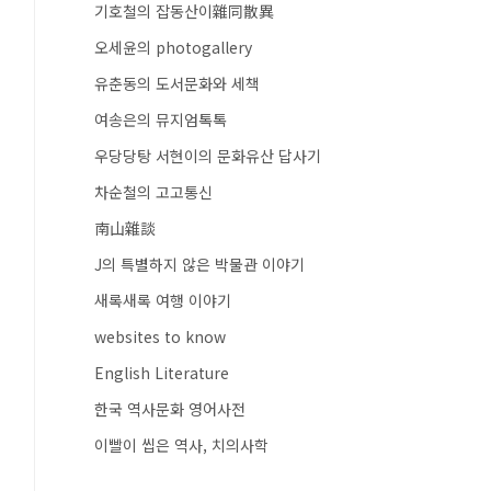
기호철의 잡동산이雜同散異
오세윤의 photogallery
유춘동의 도서문화와 세책
여송은의 뮤지엄톡톡
우당당탕 서현이의 문화유산 답사기
차순철의 고고통신
南山雜談
J의 특별하지 않은 박물관 이야기
새록새록 여행 이야기
websites to know
English Literature
한국 역사문화 영어사전
이빨이 씹은 역사, 치의사학