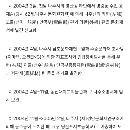
ㅇ 2004년 3월, 전남 나주시의 영산강 하안에서 영강동 주민 윤
재술(당시 62세/나주시문화원회원)에 의해 나주선의 좌현(左舷)
고물(선미 : 船尾) 만곡부(彎曲部) 편과 외판(外板) 편을 문화재
청에 발견 신고함
ㅇ 2004년 4월, 나주시·남도문화재연구원과 수중문화재 조사팀
(지마텍, 오션ENG)에 의한 지표조사와 긴급장비탐사를 통해 우
현(右舷) 이물(선수: 船首) 만곡부종통재편(彎曲部縱通材片)
과 저판재(底板材) 편 등을 추가로 발견함
ㅇ 2004년 4월~11월, 동신대학교박물관과 구 나주소방서에 임
시 보관
ㅇ 2004년 11월~2005년 2월, 나주시·(재)경담문화재연구소에
의해 동수동에 위치한 폐교(구 영산포서초등학교)로 이송하여 보