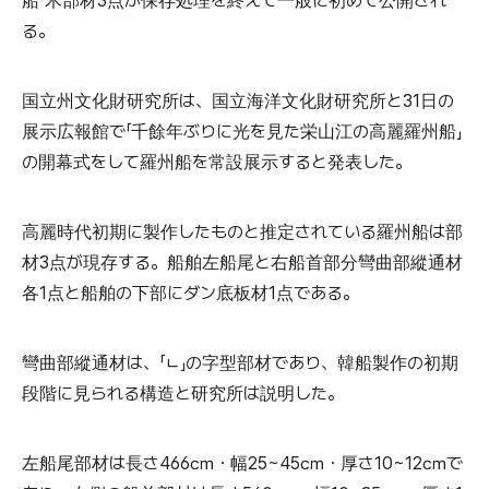
船「木部材3点が保存処理を終えて一般に初めて公開され
る。
国立州文化財研究所は、国立海洋文化財研究所と31日の
展示広報館で「千餘年ぶりに光を見た栄山江の高麗羅州船」
の開幕式をして羅州船を常設展示すると発表した。
高麗時代初期に製作したものと推定されている羅州船は部
材3点が現存する。船舶左船尾と右船首部分彎曲部縱通材
各1点と船舶の下部にダン底板材1点である。
彎曲部縱通材は、「ㄴ」の字型部材であり、韓船製作の初期
段階に見られる構造と研究所は説明した。
左船尾部材は長さ466㎝・幅25~45㎝・厚さ10~12㎝で