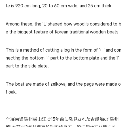
te is 920 cm long, 20 to 60 cm wide, and 25 cm thick.
Among these, the 'L' shaped bow wood is considered to b
e the biggest feature of Korean traditional wooden boats.
This is a method of cutting a log in the form of 'ㄴ' and con
necting the bottom '-' part to the bottom plate and the 'l'
part to the side plate.
The boat are made of zelkova, and the pegs were made o
f oak.
全羅南道羅州栄山江で15年前に発見された古船舶の「羅州