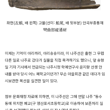
좌현(左舷, 배 왼쪽) 고물(선미: 船尾, 배 뒷부분) 만곡부종통재
彎曲部縱通材
이제는 기억이 아리까리, 아리숑숑이라, 이 나주선은 출현 그 무렵
다른 일로 나주로 갔다가 실물을 직접 목격하기도 했으니, 앞 송형
일 기자 기사에서 언급되는 나주시청 학예연구사 윤지향 선생 안
내를 받아 당시 어느 폐학교이던가? 무슨 마을회관 같은 데다가 임
시보관한 목선을 실견한 일이 있다.
첨부 문화재청 자료에 의하면, 이 나주선은 그해 연말 나주 "동수
동에 위치한 폐교(구 영산포서초등학교)로 이송하여 보존처리 실