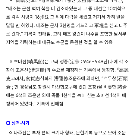
※ 『高麗史고려사』世家세가 1卷권 太祖條태조조에 의하면,
“태조는 군선 백여 척을 더 건조하였는데 그 중 대선은 10여척으
로 각각 사방이 16步요 그 위에 다락을 세웠고 거기서 가히 말을
달릴 만 하였다. 태조는 군사 3천명을 거느리고 軍糧을 싣고 나주
로 갔다.” 기록이 전해짐. 고려 태조 왕건이 나주를 포함한 남서부
지역을 경략하는데 대규모 수군을 동원한 것을 알 수 있음
※ 초마선(哨馬船)은 고려 정종(定宗 : 946~949년)대에 각 조
창에 조운선(漕運船)의 수요를 제정하는 기록에서 등장함. 『高麗
史고려사』食貨志식화지 漕運條조운조에 의하면, “석두창(石頭
倉 ; 현 경상남도 창원시 마산합포구에 있던 조창)을 비롯한 諸倉
에는 6척의 조운선 외에 곡물 1천석을 능히 싣는 초마선 1척이 배
정되어 있었다.” 기록이 전해짐
□ 성격·시기
ㅇ 나주선은 부재 편의 크기나 형태, 문헌기록 등으로 보아 조운