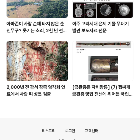
아마존이 사람 손때 타지 않은 순
여주 고려시대 은제 기물 무더기
진무구? 웃기는 소리, 2천 년 전에
발견 보도자료 전문
이미 사람 바글바글
2,000년 전 광서 장족 암각화 안
[금관총은 자비왕릉] (7) 잽싸게
료에서 사람 피 성분 검출
금관총 영업 전선에 뛰어든 국립박
물관, 하지만 잘못 고른 영업사원
의안내
티스토리
로그인
고객센터