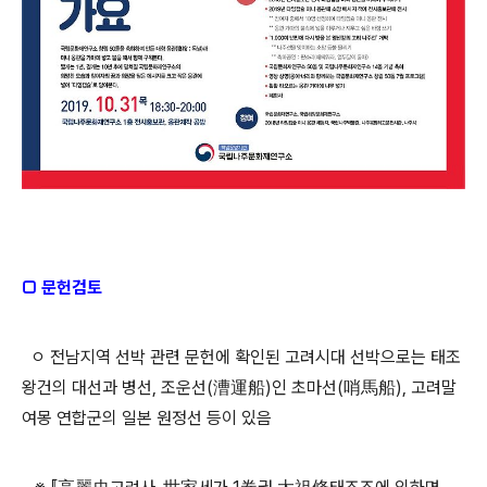
□ 문헌검토
ㅇ 전남지역 선박 관련 문헌에 확인된 고려시대 선박으로는 태조
왕건의 대선과 병선, 조운선(漕運船)인 초마선(哨馬船), 고려말
여몽 연합군의 일본 원정선 등이 있음