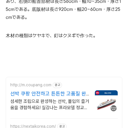
あり、右側の船首部材は長さ560㎝・幅10~35㎝・厚さ1
5㎝である。底版材は長さ920㎝・幅20~60㎝・厚さ25
㎝である。
木材の種類はケヤキで、釘はクヌギで作った。
http://m.coupang.com
광고
선박 쿠팡 안전하고 튼튼한 고품질 완
구
섬세한 조립으로 완성하는 선박, 몰입의 즐거
움을 경험하세요! 실감나는 프라모델 정교한
디테일을 쿠팡에서 바로 만나보세요.
https://nextaikorea.com/
광고