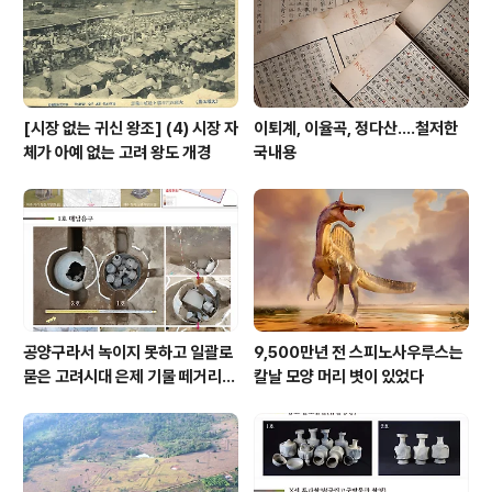
고자 한 데 있을 것이다. 특히 20세기 이래 풍납토성 역사
는 그간 단편을 면치 못했는데 ..
[시장 없는 귀신 왕조] (4) 시장 자
이퇴계, 이율곡, 정다산....철저한
체가 아예 없는 고려 왕도 개경
국내용
공양구라서 녹이지 못하고 일괄로
9,500만년 전 스피노사우루스는
묻은 고려시대 은제 기물 떼거리로
칼날 모양 머리 볏이 있었다
여주서 발견