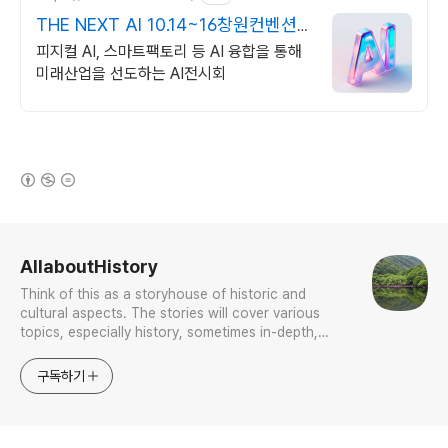
THE NEXT AI 10.14~16창원컨벤션
센터
피지컬 AI, 스마트팩토리 등 AI 융합을 통해
미래산업을 선도하는 AI전시회
(새창열림)
로그 정보
AllaboutHistory
Think of this as a storyhouse of historic and
cultural aspects. The stories will cover various
topics, especially history, sometimes in-depth,
sometimes with a light touch. One constant
approach will be to resist any common sense or
구독하기
generalized viewpoint