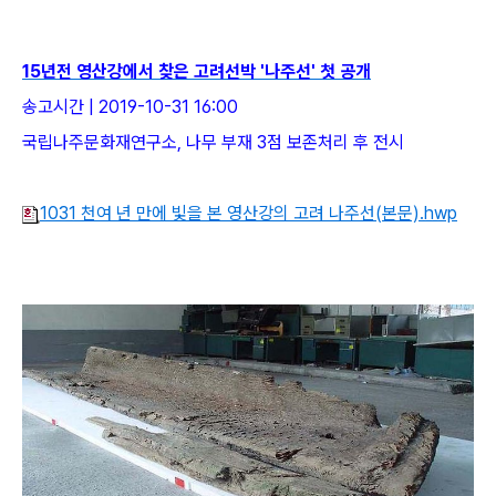
15년전 영산강에서 찾은 고려선박 '나주선' 첫 공개
송고시간 | 2019-10-31 16:00
국립나주문화재연구소, 나무 부재 3점 보존처리 후 전시
1031 천여 년 만에 빛을 본 영산강의 고려 나주선(본문).hwp