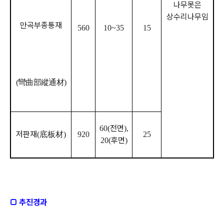
나무못은
상수리나무임
만곡부종통재
560
10~35
15
彎曲部縱通材
(
)
전면
60(
),
저판재
底板材
(
)
920
25
후면
20(
)
□ 추진경과