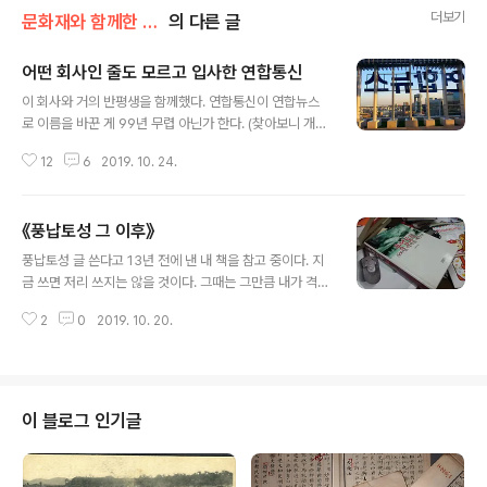
더보기
문화재와 함께한 나날들
의 다른 글
어떤 회사인 줄도 모르고 입사한 연합통신
글 내용
이 회사와 거의 반평생을 함께했다. 연합통신이 연합뉴스
로 이름을 바꾼 게 99년 무렵 아닌가 한다. (찾아보니 개명
은 1998년 12월 19일이다) 난 연합통신이 무슨 회사인지,
12
6
2019. 10. 24.
나아가 언론사 중에서도 통신사가 무엇인지도 모르고 들어
온 놈이다. 언론사 셤 준비하던 주변 사람들이 우수수 원서
낸다고 하기에 나도 냈을 뿐이다. ( 대학 졸업할 직전까지도
《풍납토성 그 이후》
내가 기자가 되리라 생각한 적도 없고, 그런 까닭에 언론 시
글 내용
스템에는 더욱 무지할 수밖에 없었다.) 셤 전날 저녁에는 못
풍납토성 글 쓴다고 13년 전에 낸 내 책을 참고 중이다. 지
마시는 술 마시고 떡이 되었다가 셤 당일 셤장에 늦게 들어
금 쓰면 저리 쓰지는 않을 것이다. 그때는 그만큼 내가 격정
가기도 했다. 같이 셤 본 친구는 중간에 술이 올라와 화장실
적이었고 나 아니면 풍납토성 없어진다는 착각에 살았다.
가서 오바이트를 하고 왔다. 지금은 어떤지 모르겠는데 당
2
0
2019. 10. 20.
특히나 사람들을 불편하게 한 대목이 많음을 고백한다. 저
시는 국어 영어 상식 세 과목 셤을 봤다. 국어는 작문이 있
걸 내고는 적절한 시점에 《풍납토성 그 이후》(가제)라는 제
어 꽤나 ..
목으로 이 책 이후에 전개된 풍납토성 사태를 정리하고 싶
었다. 이 책이 나름 의미가 있다면 풍납토성 사태 한복판에
서 그것을 직접 대면한 자의 증언이기에 비록 그 증언이 나
이 블로그 인기글
중심의 편파적일 수밖에 없는 숙명은 있을지언정 당시의
사태를 나름대로는 절절히 기록하고자 했으며, 그에 더불
어 풍납토성 일지를 나름으로는 일목으로 요연하게 정리하