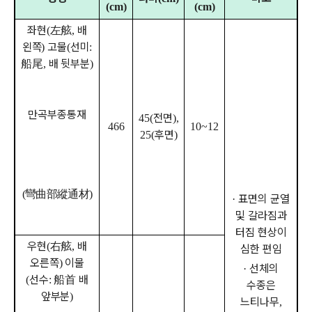
(cm)
(cm)
좌현
左舷
배
(
,
왼쪽
고물
선미
)
(
:
船尾
배 뒷부분
,
)
만곡부종통재
전면
45(
),
466
10~12
후면
25(
)
彎曲部縱通材
(
)
표면의 균열
·
및 갈라짐과
터짐 현상이
우현
右舷
배
(
,
심한 편임
오른쪽
이물
)
선체의
·
선수
船首
배
(
:
수종은
앞부분
)
느티나무
,