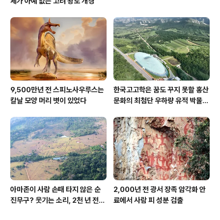
체가 아예 없는 고려 왕도 개경
9,500만년 전 스피노사우루스는
한국고고학은 꿈도 꾸지 못할 홍산
칼날 모양 머리 볏이 있었다
문화의 최첨단 우하량 유적 박물관
[신화통신]
아마존이 사람 손때 타지 않은 순
2,000년 전 광서 장족 암각화 안
진무구? 웃기는 소리, 2천 년 전에
료에서 사람 피 성분 검출
이미 사람 바글바글