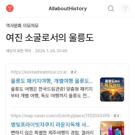
검색하기
AllaboutHistory
티스토리
역사문화 이모저모
여진 소굴로서의 울릉도
세상의 모든 역사
2024. 1. 24. 20:45
https://koreadreamtour.co.kr
광고
울릉도 패키지여행, 개별여행 울릉도
전문 직판 여행사
울릉도 여행은 한국드림관광! 맞춤형 패키지
부터 개별 여행, 독도 여행까지 울릉도 전문
직판 여행사
https://map.naver.com/v5/entry/place/1922063498
광고
별빛프라이빗자쿠지 라운지독채 사진
보다 더좋아요. 찐 리뷰
뻔하지 않은 특별한 제주여행의 경험, 갤러리