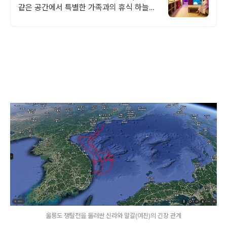
같은 공간에서 특별한 가족과의 휴식 하늘보
며 노천 자쿠지스파, 프리미엄 인테리어, 노
래방, 대형스크린, 넓은잔디정원
울릉도 쟁탈전을 둘러싼 신라와 말갈(여진)의 긴장 관계