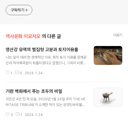
sometimes with a light touch. One constant
approach will be to resist any common sense or
구독하기
generalized viewpoint
더보기
역사문화 이모저모
의 다른 글
영산강 유역의 벌집형 고분과 토지이용률
글 내용
나는 앞서 여러 번 경제적인 이유, 특히 토지 이용률 문제로
신라 적석목곽분이 퇴출되었다고 말했으니, 그에서 비롯되
어 봉분 하나에 여러 사람, 특히 부부를 살처분하는 석실분
1
0
2024. 1. 24.
이 등장했다는 말을 했거니와, 이런 문제에 봉착하기는 영
산강 유역도 마찬가지라. 실로 희한하게도 저 머나먼 경주
땅에서 경제성 제로인 적석목곽분이 퇴출되던 6세기 무렵,
거란 벽화에서 푸는 초두의 비밀
영산강 유역에서도 똑같은 문제에 봉착했으니, 이들은 조
글 내용
금은 다른 방식으로 이 문제를 타개해나가니 그것이 바로
사진은 4년 전 꼭 오늘, 2020년 1월 24일 우리 THE HE
벌집형 고분(아파트형 고분이라는 말을 쓰기도 한다)이다.
RITAGE TRIBUNE가 소개한 적이 있는 온양민속박물관
이 벌집형 고분은 그 자체가 씨족, 혹은 가족공동체라. 봉분
소장 이른바 초두鐎斗 라는 유물이라. (맨아래 첨부 기사
하나에다가 매장주체시설을 많게는 수십 개를 조성한 공동
3
1
2024. 1. 24.
참조)일명 조두刁斗라고도 한다는 이 유물을 내가 볼 때마
묘지를 말한다. 동시대 다른 곳 공동묘지가 구역으로 중심
다 한국고고학이 설명하는 그 초두 맞는지를 매양 의심한
으로 발달했다면, 이곳은 봉분 하나..
다 했거니와 간단히 말해 저 생긴 양태를 보면 누가 봐도 조