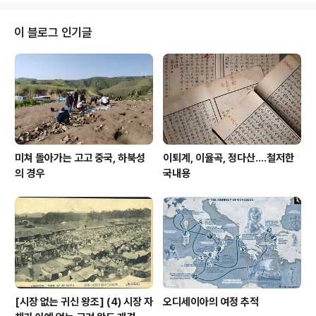
리도구 요리도구다. 물론 조리도구 요리도구를 임금 거둥
이나 군대에서의 행진에서 무엇인가 신호를 보내기 위한
이 블로그 인기글
용도로 전용할 수는 있겠지만, 언제나 나는 저것이 과연 무
슨 소리를 낼 만큼 악기 기능도 겸했는가를 의심했다. 저건
누가 봐도 휴대용 조리도구다. 그런 점에서 얼마전에 우리
가 소개한 적이 있는 거란 벽화에서 해답을 찾아야 한다고
본다. 이 장면이 그..
미쳐 돌아가는 고고 중국, 하북성
이퇴계, 이율곡, 정다산....철저한
의 경우
국내용
[시장 없는 귀신 왕조] (4) 시장 자
오디세이아의 여정 추적