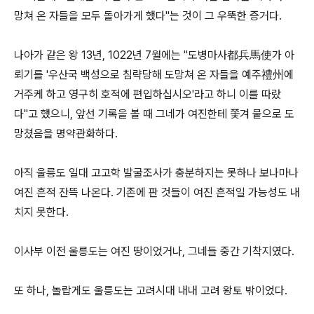
망쳐 온 자들을 모두 돌아가게 했다"는 것이 그 우뚝한 증거다.
나아가 같은 왕 13년, 1022년 7월에는 "도병마사都兵馬使가 아
뢰기를 '우산국 백성으로 침략당해 도망쳐 온 자들을 예주禮州에
거주케 하고 영구히 호적에 편입하십시오'라고 하니 이를 따랐
다"고 했으니, 앞선 기록을 볼 때 그네가 여진한테 쫓겨 뭍으로 도
망쳤음을 명약관화하다.
아직 울릉도 일대 고고학 발굴조사가 충분하지는 못하나 보나마나
여진 흔적 잔뜩 나온다. 기존에 판 것들이 여진 흔적일 가능성도 내
치지 못한다.
이사부 이전 울릉도는 여진 땅이었거나, 그네들 중간 기착지였다.
또 하나, 놀랍게도 울릉도는 고려시대 내내 고려 왕토 밖이었다.