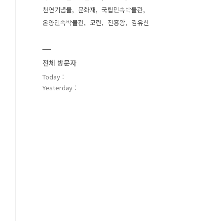
천연기념물
문화재
국립민속박물관
온양민속박물관
모란
진흥왕
김유신
전체 방문자
Today :
Yesterday :