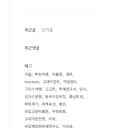
최근글
인기글
최근댓글
태그
가을
투탕카멘
박물관
경주
museum
고대이집트
아일랜드
그리스여행
고고학
학예연구사
당시
인더스문명
동국이상국집
풍납토성
화랑세기
세계유산
용인
국립고궁박물관
무령왕릉
고려거란전쟁
미라
국립해양문화재연구소
이규보