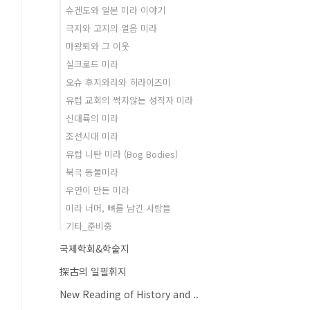
슈겐도와 일본 미라 이야기
극지와 고지의 얼음 미라
마왕퇴와 그 이웃
실크로드 미라
오슈 후지와라와 히라이즈미
유럽 교회의 썩지않는 성직자 미라
신대륙의 미라
조선시대 미라
유럽 니탄 미라 (Bog Bodies)
북극 동물미라
우연이 만든 미라
미라 너머, 뼈를 남긴 사람들
기타_준비중
국제학회&학술지
探古의 일필휘지
New Reading of History and ..