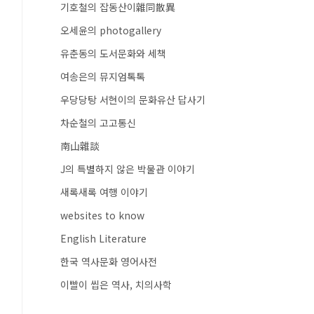
기호철의 잡동산이雜同散異
오세윤의 photogallery
유춘동의 도서문화와 세책
여송은의 뮤지엄톡톡
우당당탕 서현이의 문화유산 답사기
차순철의 고고통신
南山雜談
J의 특별하지 않은 박물관 이야기
새록새록 여행 이야기
websites to know
English Literature
한국 역사문화 영어사전
이빨이 씹은 역사, 치의사학