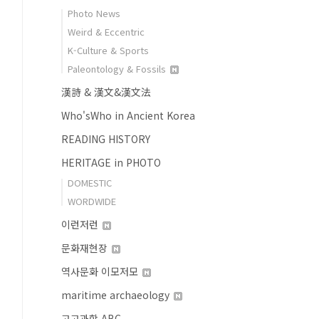
Photo News
Weird & Eccentric
K-Culture & Sports
Paleontology & Fossils
漢詩 & 漢文&漢文法
Who'sWho in Ancient Korea
READING HISTORY
HERITAGE in PHOTO
DOMESTIC
WORDWIDE
이런저런
문화재현장
역사문화 이모저모
maritime archaeology
고고과학 ABC