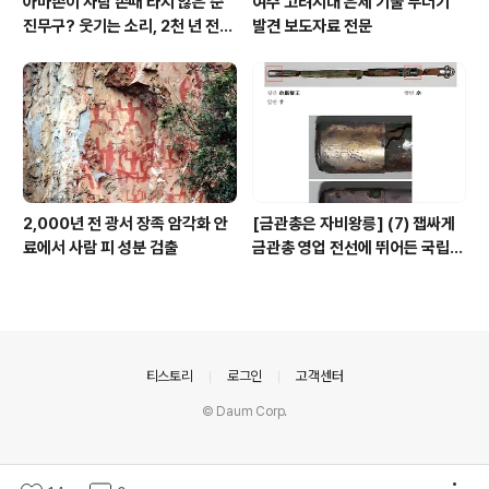
아마존이 사람 손때 타지 않은 순
여주 고려시대 은제 기물 무더기
진무구? 웃기는 소리, 2천 년 전에
발견 보도자료 전문
이미 사람 바글바글
2,000년 전 광서 장족 암각화 안
[금관총은 자비왕릉] (7) 잽싸게
료에서 사람 피 성분 검출
금관총 영업 전선에 뛰어든 국립박
물관, 하지만 잘못 고른 영업사원
의안내
티스토리
로그인
고객센터
© Daum Corp.