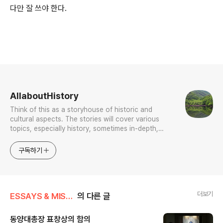
다만 잘 쓰야 한다.
로그 정보
AllaboutHistory
Think of this as a storyhouse of historic and
cultural aspects. The stories will cover various
topics, especially history, sometimes in-depth,
sometimes with a light touch. One constant
approach will be to resist any common sense or
구독하기
generalized viewpoint
더보기
ESSAYS & MISCELLANIES
의 다른 글
동양대총장 표창상의 함의