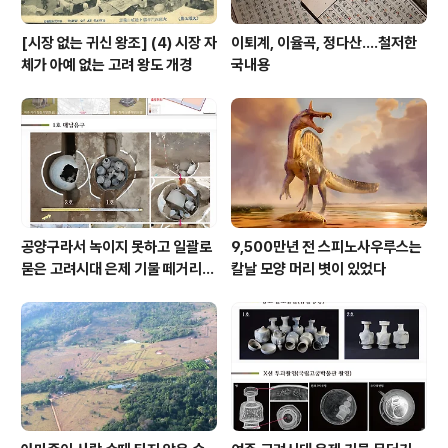
[시장 없는 귀신 왕조] (4) 시장 자
이퇴계, 이율곡, 정다산....철저한
체가 아예 없는 고려 왕도 개경
국내용
공양구라서 녹이지 못하고 일괄로
9,500만년 전 스피노사우루스는
묻은 고려시대 은제 기물 떼거리로
칼날 모양 머리 볏이 있었다
여주서 발견