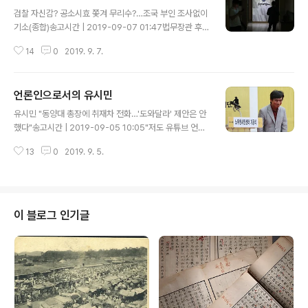
글 내용
검찰 자신감? 공소시효 쫓겨 무리수?…조국 부인 조사없이
기소(종합)송고시간 | 2019-09-07 01:47법무장관 후
보자 가족 기소 초유사태…범죄 일시·장소 특정되면 기소
14
0
2019. 9. 7.
가능'靑-檢 충돌' 심화 불가피…검찰, 혐의 입증 실패하면
감당 못할 '역풍' 연일 막장 드라마 방불하는 시나리오는 써
가는 조국 드라마가 간밤에 또 하나의 변곡점을 찍었으니,
언론인으로서의 유시민
자정 무렵 법무부장관 후보자 조국 국회 청문회가 끝나자
글 내용
마자 검찰이 그의 부인 정경심 동양대 교수를 기소했다고
유시민 "동양대 총장에 취재차 전화…'도와달라' 제안은 안
발표한 것이다. 기소란 무엇인가? 한자로는 起訴라 쓰고,
했다"송고시간 | 2019-09-05 10:05"저도 유튜브 언론
영어로는 indictment라고 하는 이 행위는 사전에 의하면
인이라 취재 열심히 한다…사실관계 확인한 것""언론이 나
검사가 특정한 형사사건에 대하여 법원의 심판을 구하는
13
0
2019. 9. 5.
쁜 쪽으로만 본다…조 후보자 아내 청탁전화한 것 아냐" 조
행위를 말한다. 한자어에서 그 이미가 비교적 용이하게 드
국 법무장관 후보자를 둘러싼 의혹 와중에 유시민이라는
러나거니와, 소송을 제..
걸출한 이름이 오늘 다시 등장했다. 그 등장 맥락은 저 기사
제목만으로도 검출할 수 있거니와, 이번 사태 전개와 관련
해 나는 미디어론이라는 관점에서 무척이나 중요한 대목을
이 블로그 인기글
간취한다고 보는데 언론환경의 변화가 그것이라, 구체적으
로는 1인 매체 시대의 본격 개막을 명징하는 한 사례로 본
다. 저에서 유시민은 그 자신을 "유튜브 언론인"이라 소개
하면서, 그런 언론인으로서 "사실관계 확인"을 위해 동양대
총장한테 전화를 걸었다는 ..