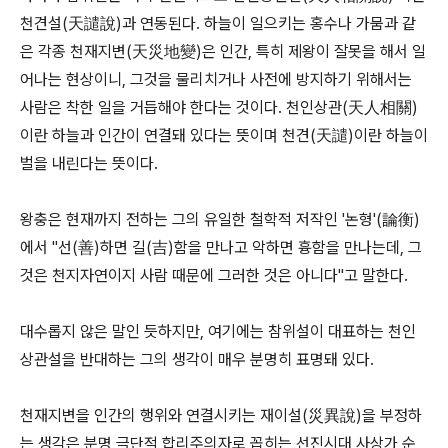
천견설(天譴說)과 연동된다. 하늘이 일으키는 홍수나 가뭄과 같
은 각종 천재지변(天災地變)은 인간, 특히 제왕이 잘못을 해서 일
어나는 현상이니, 그것을 물리치거나 사전에 방지하기 위해서는
사람은 착한 일을 거듭해야 한다는 것이다. 천인상관(天人相關)
이란 하늘과 인간이 연결돼 있다는 뜻이며 천견(天譴)이란 하늘이
벌을 내린다는 뜻이다.
왕충은 현재까지 전하는 그의 유일한 철학적 저작인 '논형'(論衡)
에서 "선(善)하면 길(吉)함을 만나고 악하면 흉함을 만나는데, 그
것은 천지자연이지 사람 때문에 그러한 것은 아니다"고 말한다.
대수롭지 않은 말인 듯하지만, 여기에는 참위설이 대표하는 천인
상관설을 반대하는 그의 생각이 매우 분명히 표명돼 있다.
천재지변을 인간의 행위와 연결시키는 재이설(災異說)을 부정하
는 생각은 분명 극단적 합리주의자로 꼽히는 선진시대 사상가 순