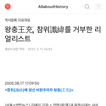
검색하기
AllaboutHistory
티스토리
역사문화 이모저모
왕충王充, 참위讖緯를 거부한 리
얼리스트
세상의 모든 역사
2023. 2. 11. 06:52
2005.08.17 17:09:50
<참위(讖緯)에 맞선 비판주의자 왕충(王充)>
(서울=연합뉴스) 김태식 기자 = 전한(前漢)과 후한시대는 사상