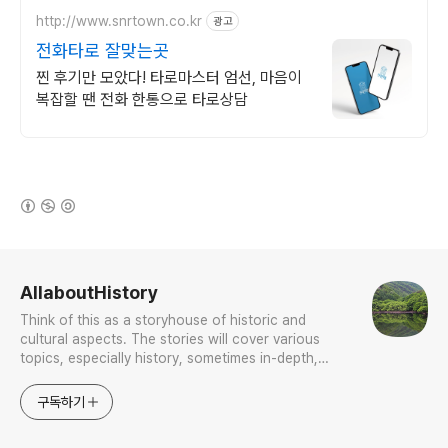
http://www.snrtown.co.kr
광고
전화타로 잘맞는곳
찐 후기만 모았다! 타로마스터 엄선, 마음이
복잡할 땐 전화 한통으로 타로상담
(새창열림)
로그 정보
AllaboutHistory
Think of this as a storyhouse of historic and
cultural aspects. The stories will cover various
topics, especially history, sometimes in-depth,
sometimes with a light touch. One constant
approach will be to resist any common sense or
구독하기
generalized viewpoint