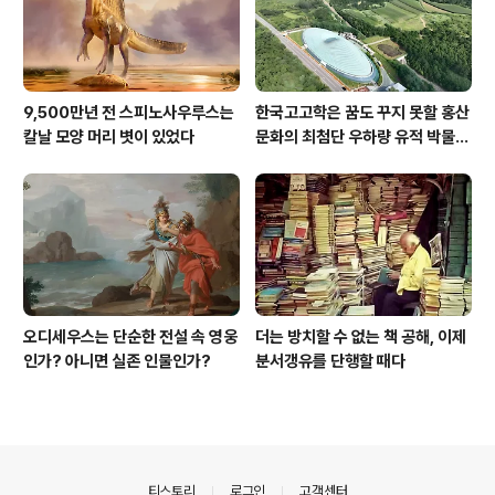
9,500만년 전 스피노사우루스는
한국고고학은 꿈도 꾸지 못할 홍산
칼날 모양 머리 볏이 있었다
문화의 최첨단 우하량 유적 박물관
[신화통신]
오디세우스는 단순한 전설 속 영웅
더는 방치할 수 없는 책 공해, 이제
인가? 아니면 실존 인물인가?
분서갱유를 단행할 때다
의안내
티스토리
로그인
고객센터