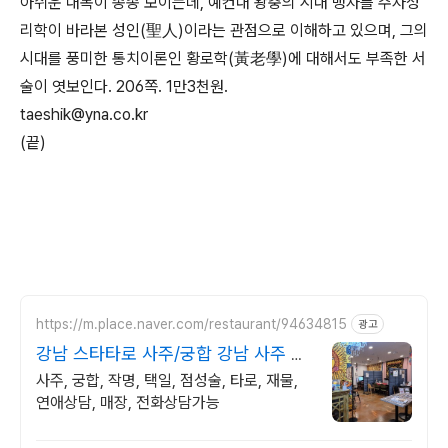
아쉬운 대목이 종종 보이는데, 예컨대 왕충의 시대 맹자를 주자성
리학이 바라본 성인(聖人)이라는 관점으로 이해하고 있으며, 그의
시대를 풍미한 통치이론인 황로학(黃老學)에 대해서도 부족한 서
술이 엿보인다. 206쪽. 1만3천원.
taeshik@yna.co.kr
(끝)
https://m.place.naver.com/restaurant/94634815
광고
강남 스타타로 사주/궁합 강남 사주 궁
합 잘 보는 곳
사주, 궁합, 작명, 택일, 점성술, 타로, 재물,
연애상담, 매장, 전화상담가능