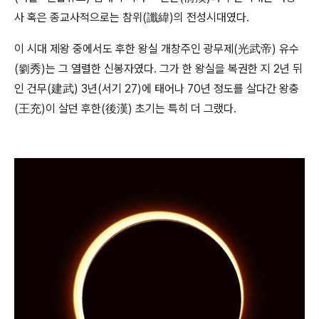
사 혹은 종교사적으로는 참위(讖緯)의 전성시대였다.
이 시대 제왕 중에서도 후한 왕실 개창주인 광무제(光武帝) 유수
(劉秀)는 그 열렬한 신봉자였다. 그가 한 왕실을 복권한 지 2년 뒤
인 건무(建武) 3년(서기 27)에 태어나 70년 정도를 살다간 왕충
(王充)이 살던 후한(後漢) 초기는 특히 더 그랬다.