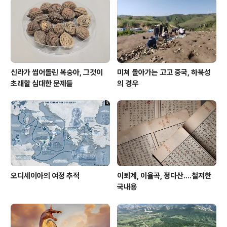
소문 나면, 평생 남의 비문 써 주다 볼짱 다 본다 했다. 놀랍
게도 최치원이 사산비명에서 저 구절을 인용하면서 자기
신세를 한탄하는 ..
신라가 씹어돌린 복숭아, 그것이
미쳐 돌아가는 고고 중국, 하북성
초래할 심대한 문제들
의 경우
오디세이아의 여정 추적
이퇴계, 이율곡, 정다산....철저한
국내용