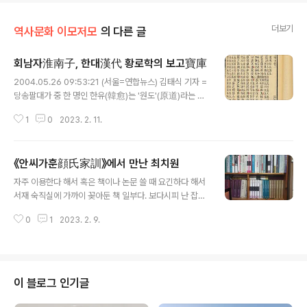
더보기
역사문화 이모저모
의 다른 글
회남자淮南子, 한대漢代 황로학의 보고寶庫
글 내용
2004.05.26 09:53:21 (서울=연합뉴스) 김태식 기자 =
당송팔대가 중 한 명인 한유(韓愈)는 '원도'(原道)라는 글
에서 요·순·우·탕·문왕·무왕·주공·공자·맹자로 이어지는 유
1
0
2023. 2. 11.
가 계통론을 확립하면서 당시까지 중국 학술사를 다음과
같이 개괄했다. "주(周)나라 도가 쇠미해지고 공자가 돌아
가시자, 진나라 때는 책이 불태워졌으며 한대에는 황로(黃
《안씨가훈顔氏家訓》에서 만난 최치원
老)가 성행했다." 그렇다면 한대를 지배했다는 황로학이란
글 내용
무엇인가? '황로'란 황제(黃帝)와 노자(老子)의 앞 글자를
자주 이용한다 해서 혹은 책이나 논문 쓸 때 요긴하다 해서
딴 말인데 이미 전한시대 역사인 「사기」에서 보인다. 황제
서재 숙직실에 가까이 꽂아둔 책 일부다. 보다시피 난 잡탕
나 노자의 역사적 실존에 대해 의문을 제기하는 학자도 없
이다. 여러 번 말했듯이 난 《안씨가훈顔氏家訓》을 혹닉한
지 않지만 두 인물은 도가철학에서 조(祖)와 종(宗)을 이루
0
1
2023. 2. 9.
다 할 정도로 무척이나 좋아한다. 그래서 집구석에는 저 번
는 양대 산맥이다. 그렇다면 이들을 앞세운 황로학이란 무
역본으로 국내본 네 종류, 일본어 역본 1종류, 그리고 중국
엇일까? 쉽게..
본토에서 나온 주석본이나 교감본 여러 종을 구비했다. 저
걸 붙잡고 있다 보니, 그에서 어딘가 익숙한 구절이 있어,
그가 바로 최치원임을 알고는 라는 논문 하나를 걸신 걸린
이 블로그 인기글
듯 쓴 일도 있다. 저에서 안지추는 후손들한테 어떤 기예 하
나 잘 하는 일로 소문나지 마라고 가르친다. 글씨 잘 쓴다