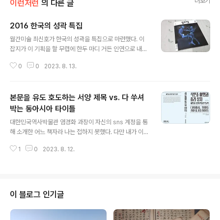
더보기
이런저런
의 다른 글
2016 한국의 성곽 특집
글 내용
월간미술 최신호가 한국의 성곽을 특집으로 마련했다. 이
잡지가 이 기획을 할 무렵에 한두 마디 거든 인연으로 내가
과분하게도 한 꼭지를 맡았다. 나는 정비복원의 실상을 교
0
0
2023. 8. 13.
각살우라는 키워드로 짚어봤다. 발굴 부분은 한백문화재연
구원장 서영일 형이 집필하고 조선시대 도성 관방체계는
조두원 박사가 했다. (2016. 8. 13) *** 하도 이곳저곳 싸
본문을 유도 호도하는 서양 제목 vs. 다 쑤셔
지른 글이 많아 기록 차원에서 적기해 둔다.
박는 동아시아 타이틀
글 내용
대한민국역사박물관 염경화 과장이 자신의 sns 계정을 통
해 소개한 어느 책자라 나는 접하지 못했다. 다만 내가 이야
기하고 하는 바는 제목이다. 식인종 여행과 유리상자 라는
1
0
2023. 8. 12.
메인타이틀, 그리고 비판과 성찰의 박물관 인류학 을 표방
한 부제. 저 메인타이틀이 원서를 그대로 직역했는지는 모
르겠다. 다만. 국내서 출판사나 역자가 생각해낼 수 있는 제
목이 아닐 것이므로 나는 원서 제목을 직역했다고 본다. 내
가 하고 싶은 말은 왜 우리는 책 제목이 하나 같이 천편일률
이 블로그 인기글
하나 이거다. 저 제목만 봐도 우리는 저 책이 소위 국내 창
작서가 아니요 번안임을 직감한다. 왜? 우리 대가리는 곧