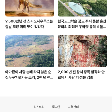
9,500만년 전 스피노사우루스는
한국고고학은 꿈도 꾸지 못할 홍산
칼날 모양 머리 볏이 있었다
문화의 최첨단 우하량 유적 박물관
[신화통신]
아마존이 사람 손때 타지 않은 순
2,000년 전 광서 장족 암각화 안
진무구? 웃기는 소리, 2천 년 전에
료에서 사람 피 성분 검출
이미 사람 바글바글
의안내
티스토리
로그인
고객센터