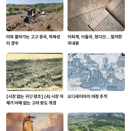
죽어도 저 부제에 들어간 저런 제목, 혹은 무엇에 대한 연구
따위를 표방한 제목을 잡을 수밖에 없는가? 물론 저런 제목
에 대한 우려가 없지..
미쳐 돌아가는 고고 중국, 하북성
이퇴계, 이율곡, 정다산....철저한
의 경우
국내용
[시장 없는 귀신 왕조] (4) 시장 자
오디세이아의 여정 추적
체가 아예 없는 고려 왕도 개경