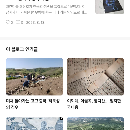
글 내용
뿐이다. 같은 서가엔 전질에 가차운 예이츠 역주본이 있더
월간미술 최신호가 한국의 성곽을 특집으로 마련했다. 이
라. 예이츠는 구득하지 못했으나 조만간 지를 듯하다. (201
잡지가 이 기획을 할 무렵에 한두 마디 거든 인연으로 내가
4. 8. 13) *** 이후 간간이 저 워즈워스 The Prelude 는
과분하게도 한 꼭지를 맡았다. 나는 정비복원의 실상을 교
읽다말다 하다 지금은 서재 어디로 밀려났는지도 모르겠
0
0
2023. 8. 13.
각살우라는 키워드로 짚어봤다. 발굴 부분은 한백문화재연
다. 나이 들어가며 느는 건 회한밖에 없다. 무엇에 대한 회
구원장 서영일 형이 집필하고 조선시대 도성 관방체계는
한일까? 그걸..
조두원 박사가 했다. (2016. 8. 13) *** 하도 이곳저곳 싸
지른 글이 많아 기록 차원에서 적기해 둔다.
이 블로그 인기글
미쳐 돌아가는 고고 중국, 하북성
이퇴계, 이율곡, 정다산....철저한
의 경우
국내용