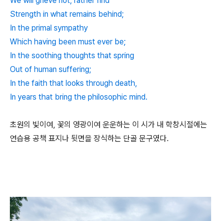
We will grieve not, rather find
Strength in what remains behind;
In the primal sympathy
Which having been must ever be;
In the soothing thoughts that spring
Out of human suffering;
In the faith that looks through death,
In years that bring the philosophic mind.
초원의 빛이여, 꽃의 영광이여 운운하는 이 시가 내 학창시절에는
연습용 공책 표지나 뒷면을 장식하는 단골 문구였다.