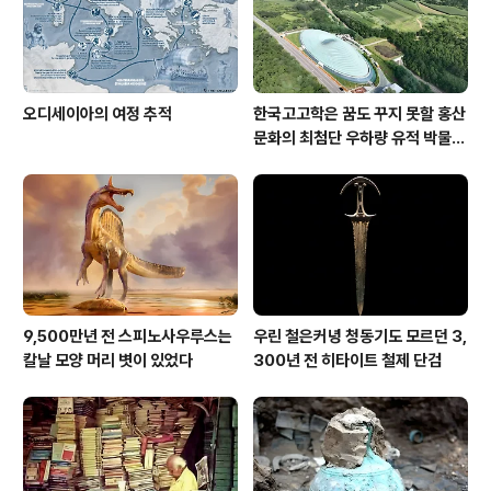
오디세이아의 여정 추적
한국고고학은 꿈도 꾸지 못할 홍산
문화의 최첨단 우하량 유적 박물관
[신화통신]
9,500만년 전 스피노사우루스는
우린 철은커녕 청동기도 모르던 3,
칼날 모양 머리 볏이 있었다
300년 전 히타이트 철제 단검