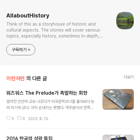
로그 정보
AllaboutHistory
Think of this as a storyhouse of historic and
cultural aspects. The stories will cover various
topics, especially history, sometimes in-depth,
sometimes with a light touch. One constant
approach will be to resist any common sense or
구독하기
generalized viewpoint
더보기
이런저런
의 다른 글
워즈워스 The Prelude가 촉발하는 회한
글 내용
얼마전 간만에 교보 나갔다가 외국문학코너를 훑어보다 눈
에 띄기에 샀다. 아직 손대지는 못했다. 역주본이라 한쪽엔
원문 반대편엔 번역을 붙였다. 이미 이백년전이라 지금 영
0
0
2023. 8. 13.
어와 많이 달라 원문 밑엔 각종 주석을 덧댄 노작이다. 학부
수준에서 이 프렐루드는 영문학사 개론 시간에 앞대가리만
보는 정도로 지나치지만 대작이다. 내가 무에 거창한 학구
2016 한국의 성곽 특집
열에 불타서 샀으리오? 그냥 그 시절 회한에 손길이 갔을