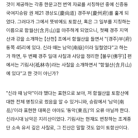
것이 제공하는 각종 한문고전 번역 자료를 서칭하던 중에 신증동
국여지승람 권 제21 경상도(慶尙道) 경주부(慶州府)를 훑게 되
었다. 그러다가 그에서 뜻밖에도 토함산, 혹은 그 일부를 지칭하는
이름으로 함월산(含月山)을 마주하게 되었으니, 첫째 경주 지역
산과 강을 소개하는 【산천】 조에서 함월산을 들면서 "(경주)부(府)
동쪽 45리에 있다. 신라 때는 남악(南嶽)이라 일컬었다"고 하는
가 하면, 두 번째 경주 일대 사찰과 사당을 정리한 【불우(佛宇)】 편
에서는 기림사(祗林寺)라는 사찰을 소개하면서 "함월산(含月山)
에 있다"고 한 것이 아닌가?
"신라 때 남악"이라 했다는 표현으로 보아, 저 함월산을 토함산에
대한 전체 명칭으로 썼음을 알 수 있거니와, 승람에서 '남악(南
岳)'이라 표현한 대목은 아마도 '동악(東岳)'의 오류 아닐까 한다.
신라시대 남악은 지리산이었다. 기림사는 현재도 번창하는 조계종
단 소속 유서 깊은 사찰로, 그 진산은 말할 것도 없이 토함산이다.