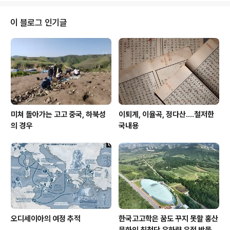
女隸 집에 투숙하게 되었는데 그 어미가 그를 면수面數
(면책)하여 이르기를 ‘나는 이미 늙었으니 주야로 네가 성
이 블로그 인기글
장하여 공명功名을 세워 임금과 부모에게 영화가 있기를
바랐더니, 지금 너는 술파는[屠沽] 애들과 음방淫房과 주
사酒肆에서 유희遊戱하느냐’ 라고 하고는 호읍號泣하기
를 그치지 않으니, 즉시 어미 앞에서 스스로 맹서하기를 다
시는 그 집 문을 지나지 않겠다고 했다. 하루는 술에..
미쳐 돌아가는 고고 중국, 하북성
이퇴계, 이율곡, 정다산....철저한
의 경우
국내용
오디세이아의 여정 추적
한국고고학은 꿈도 꾸지 못할 홍산
문화의 최첨단 우하량 유적 박물관