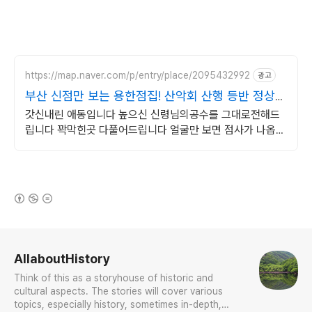
https://map.naver.com/p/entry/place/2095432992
광고
부산 신점만 보는 용한점집! 산악회 산행 등반 정상등
정
갓신내린 애동입니다 높으신 신령님의공수를 그대로전해드
립니다 꽉막힌곳 다풀어드립니다 얼굴만 보면 점사가 나옵니
다 향만 켜주세요 신의 말씀을 그대로 전해 드리겠습니다
(새창열림)
로그 정보
AllaboutHistory
Think of this as a storyhouse of historic and
cultural aspects. The stories will cover various
topics, especially history, sometimes in-depth,