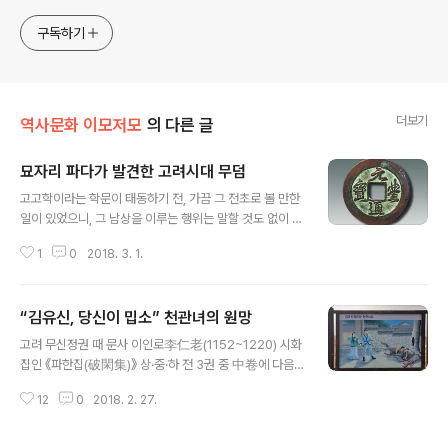
sometimes with a light touch. One constant
approach will be to resist any common sense or
구독하기
generalized viewpoint
더보기
역사문화 이모저모
의 다른 글
묘자리 파다가 발견한 고려시대 무덤
글 내용
고고학이라는 학문이 태동하기 전, 가끔 그 전초로 볼 만한
일이 있었으니, 그 남상을 이루는 행위는 말할 것도 없이 도
굴이다. 하지만 도굴이 아니라 해도, 실로 우연한 발굴이 더
1
0
2018. 3. 1.
러 있었으니, 조선말 영의정까지 역임한 이유원(李裕元, 1
814~1888)의 임하필기(林下筆記) 제33권 화동옥삼편
(華東玉糝編)에 '팔각경(八角鏡)'이라는 제목으로 수록
“김유신, 당신이 밉소” 천관녀의 원망
된 글 역시 그런 사정을 보여준다. 김상고당(金尙古堂 김
글 내용
광수(金光遂))의 손자 김노종(金魯鍾)이 그 형 태인군(泰
고려 무신정권 때 문사 이인로李仁老(1152~1220) 시화
仁君) 김만종(金萬鍾)을 장단(長湍) 산속에 장사 지내려
집인 《파한집(破閑集)》 상·중·하 전 3권 중 中卷에 다음
고 묏자리를 파다가 옛사람의 순장물과 송(宋)나라 동전을
과 같이 일렀다. 김유신金庾信은 계림인鷄林人이다. 사
발견했다. 송나라 동전이 수백 개인데, 모두 원풍통보(元
12
0
2018. 2. 27.
업事業 혁혁赫赫하니, (그런 사업 내용은) 국사國史에 펼
豐通寶)이니 곧 청묘전(靑苗錢)이었다. 팔각경 한 면에
쳐져 있다. 아이 때 모부인母夫人이 매일 엄훈嚴訓하면서
‘호주진정석념이숙조자감인면청여명..
망령되게 교유交遊하지 못하게 했다. 하루는 우연히 여예