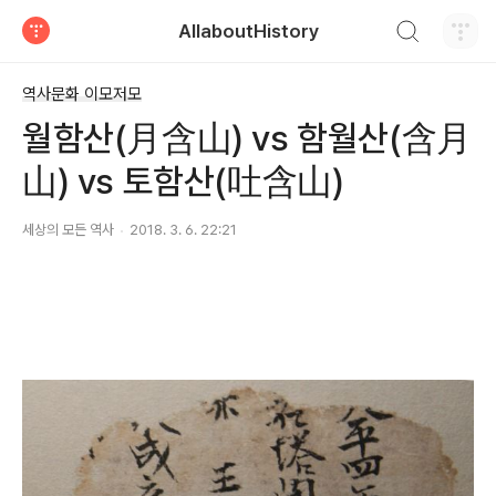
검색하기
AllaboutHistory
티스토리
역사문화 이모저모
월함산(月含山) vs 함월산(含月
山) vs 토함산(吐含山)
세상의 모든 역사
2018. 3. 6. 22:21