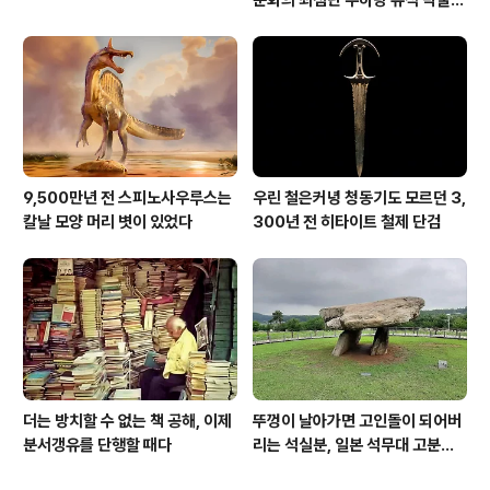
[신화통신]
9,500만년 전 스피노사우루스는
우린 철은커녕 청동기도 모르던 3,
칼날 모양 머리 볏이 있었다
300년 전 히타이트 철제 단검
더는 방치할 수 없는 책 공해, 이제
뚜껑이 날아가면 고인돌이 되어버
분서갱유를 단행할 때다
리는 석실분, 일본 석무대 고분의
경우