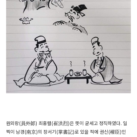
원외랑(員外郞) 최홍렬(崔洪烈)은 뜻이 굳세고 정직하였다. 일
찍이 남경(南京)의 장서기(掌書記)로 있을 적에 권신(權臣)인