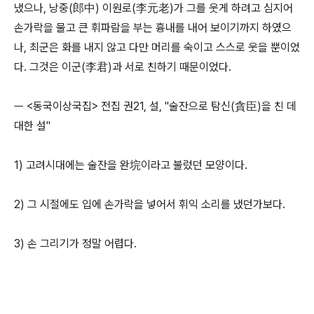
냈으나, 낭중(郎中) 이원로(李元老)가 그를 웃게 하려고 심지어
손가락을 물고 큰 휘파람을 부는 흉내를 내어 보이기까지 하였으
나, 최군은 화를 내지 않고 다만 머리를 숙이고 스스로 웃을 뿐이었
다. 그것은 이군(李君)과 서로 친하기 때문이었다.
ㅡ <동국이상국집> 전집 권21, 설, "술잔으로 탐신(貪臣)을 친 데
대한 설"
1) 고려시대에는 술잔을 완垸이라고 불렀던 모양이다.
2) 그 시절에도 입에 손가락을 넣어서 휘익 소리를 냈던가보다.
3) 손 그리기가 정말 어렵다.