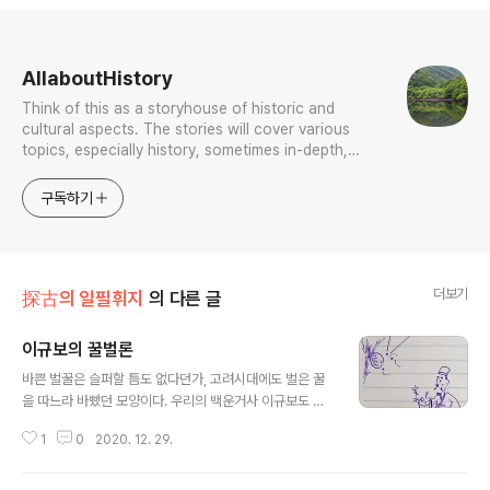
로그 정보
AllaboutHistory
Think of this as a storyhouse of historic and
cultural aspects. The stories will cover various
topics, especially history, sometimes in-depth,
sometimes with a light touch. One constant
approach will be to resist any common sense or
구독하기
generalized viewpoint
더보기
探古의 일필휘지
의 다른 글
이규보의 꿀벌론
글 내용
바쁜 벌꿀은 슬퍼할 틈도 없다던가, 고려시대에도 벌은 꿀
을 따느라 바빴던 모양이다. 우리의 백운거사 이규보도 벌
을 보고 무언가 느끼는 바가 있었던지, 나름의 꿀론, 벌론을
1
0
2020. 12. 29.
펼친 적이 있었다. 술꾼의 벗 숙취를 가라앉히기 위해 꿀물
을 많이 타 잡수셨을테니 더욱이 감회가 깊었으리라. 꽃을
따서 꿀을 만드니 엿과도 비슷하도다 기름과 짝을 이루니