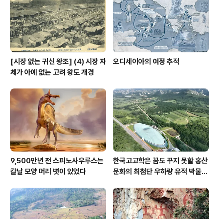
[시장 없는 귀신 왕조] (4) 시장 자
오디세이아의 여정 추적
체가 아예 없는 고려 왕도 개경
9,500만년 전 스피노사우루스는
한국고고학은 꿈도 꾸지 못할 홍산
칼날 모양 머리 볏이 있었다
문화의 최첨단 우하량 유적 박물관
[신화통신]