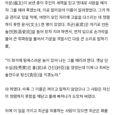
의문(義文)이 보낸 종이 주인의 세력을 믿고 멋대로 사람을 해치
자 그를 때려 죽였는데, 이로 말미암아 이름이 알려졌었다. 그가 하
급 관리로 있을 적에, 여럿이 모인 자리에 고을을 다스리는 데 청렴
하지 못한 문사(文士) 한 명이 있었다. 최군(崔君)은 자기로 만든
술잔[飮器瓷垸]을 들어 장차 치려 하면서, 먼저 입으로 손가락을
물어 큰 휘파람을 불어서 기운을 격발시킨 다음 큰 소리로 말하기
를,
“이 좌석에 탐욕스러운 놈이 있어 나는 그를 때리려 한다. 옛날 단
수실(段秀實)은 홀(笏)로 간신(奸臣)을 쳤었는데 이제 나 최씨는
술잔으로 탐신(貪臣)을 치겠노라.”
라 하였다. 비록 그 이름은 꺼리고 말하지 않았으나 그 사람은 자신
의 청렴하지 못함을 깨닫고 몰래 빠져나가 도망쳐 버렸다.
뒤에 이 일을 가지고 최군을 희롱하는 사람이 있으면 최군은 화를