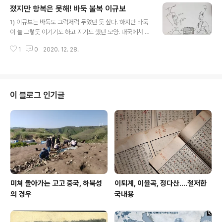
졌지만 항복은 못해! 바둑 불복 이규보
그 쓰임 끝이 없도다 사람들 적당히 거두지 않고 바닥을 드
글 내용
러내야 그만둔다 네가 죽지 않는다면 인욕이 어찌 그치랴
1) 이규보는 바둑도 그럭저럭 두었던 듯 싶다. 하지만 바둑
ㅡ 전집 권19, 찬, "꿀벌찬"
이 늘 그렇듯 이기기도 하고 지기도 했던 모양. 대국에서 한
번 크게 지고 상대에게 지어준 시가 전한다. 상대를 '어
1
0
2020. 12. 28.
른'이라 한 걸 보면 연장자였던 것 같은데, 먼저 시를 지어
서 놀리니 이규보 체면에 가만 있을소냐. 그 시에 차운하여
화답하기를... 다행히 봄날이라 해가 길기도 하나니 / 幸是
春天日正遲 곧장 통쾌히 싸워 자웅을 결단하였소 / 直須
快戰決雄雌 이겼다고 무쌍의 솜씨라 자부하시지만 / 捷
이 블로그 인기글
來雖負無雙手 졌다고 어찌 한 번 이길 기회 잊겠소 / 敗
去寧忘借一期 왕방처럼 맹렬한 들불을 놓으려 하니 / 欲
放王逄橫野火 도개처럼 바람에 흔들리는 방망이가 되지
나 마오 / 莫成到漑兀風椎 그대에게 묻나니 이미 판가름
났다고 항복하랴 / 問君已辦降旗不 이야말..
미쳐 돌아가는 고고 중국, 하북성
이퇴계, 이율곡, 정다산....철저한
의 경우
국내용