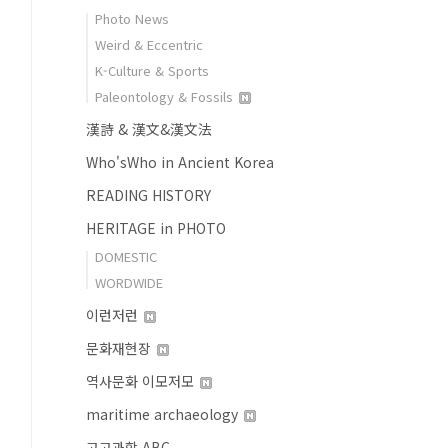
Photo News
Weird & Eccentric
K-Culture & Sports
Paleontology & Fossils
漢詩 & 漢文&漢文法
Who'sWho in Ancient Korea
READING HISTORY
HERITAGE in PHOTO
DOMESTIC
WORDWIDE
이런저런
문화재현장
역사문화 이모저모
maritime archaeology
고고과학 ABC