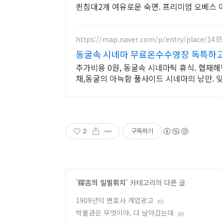
퀸침대2개 여유로운 숙면. 프리미엄 오베스 
https://map.naver.com/p/entry/place/143
동굴속 시네마 무료온수수영장 독특하고
추가비용 0원, 동굴속 시네마틱 휴식. 협재해
채,동굴의 아늑함 풀사이드 시네마의 낭만.
2
구독하기
'
探古의 일필휘지
' 카테고리의 다른 글
1909년의 변호사 개업광고
(0)
박물관은 무엇이야, 다 날아갔는데
(0)