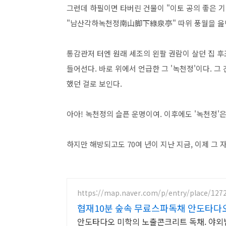
그런데 하필이면 타버린 건물이 "이토 공의 좋은 
"남산각하녹천정南山脚下綠泉亭" 따위 풍월을 읊던 
통감관저 터엔 원래 세조의 왼팔 권람이 살던 집 후
들어선다. 바로 위에서 언급한 그 '녹천정'이다. 그
했던 걸로 보인다.
아아! 녹천정의 슬픈 운명이여. 이후에도 '녹천정'
하지만 해방되고도 70여 년이 지난 지금, 이제 그
https://map.naver.com/p/entry/place/127
협재10분 숲속 무료스파독채 안도타다오
안도타다오 미학의 노출콘크리트 독채. 야외