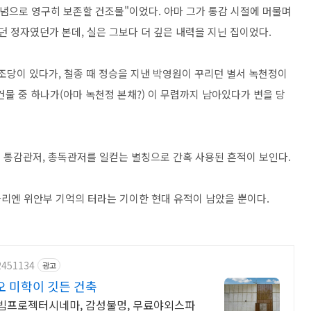
기념으로 영구히 보존할 건조물"이었다. 아마 그가 통감 시절에 머물며
정자였던가 본데, 실은 그보다 더 깊은 내력을 지닌 집이었다.
조당이 있다가, 철종 때 정승을 지낸 박영원이 꾸리던 별서 녹천정이
 건물 중 하나가(아마 녹천정 본채?) 이 무렵까지 남아있다가 변을 당
은 통감관저, 총독관저를 일컫는 별칭으로 간혹 사용된 흔적이 보인다.
 자리엔 위안부 기억의 터라는 기이한 현대 유적이 남았을 뿐이다.
2451134
광고
 미학이 깃든 건축
빔프로젝터시네마, 감성불멍, 무료야외스파