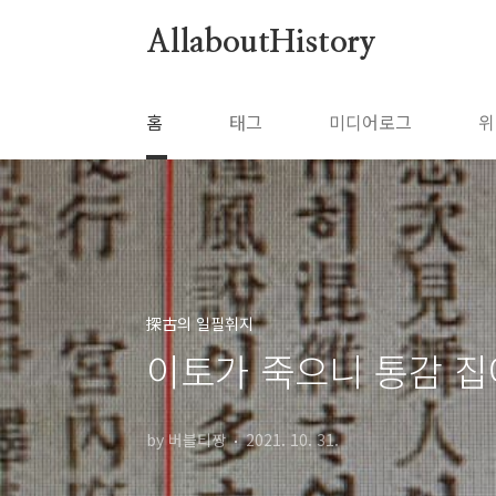
본문 바로가기
AllaboutHistory
홈
태그
미디어로그
위
探古의 일필휘지
이토가 죽으니 통감 집
by 버블티짱
2021. 10. 31.