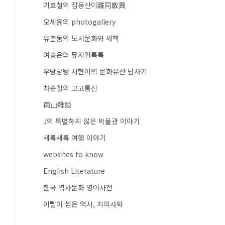
기호철의 잡동산이雜同散異
오세윤의 photogallery
유춘동의 도서문화와 세책
여송은의 뮤지엄톡톡
우당당탕 서현이의 문화유산 답사기
차순철의 고고통신
南山雜談
J의 특별하지 않은 박물관 이야기
새록새록 여행 이야기
websites to know
English Literature
한국 역사문화 영어사전
이빨이 씹은 역사, 치의사학