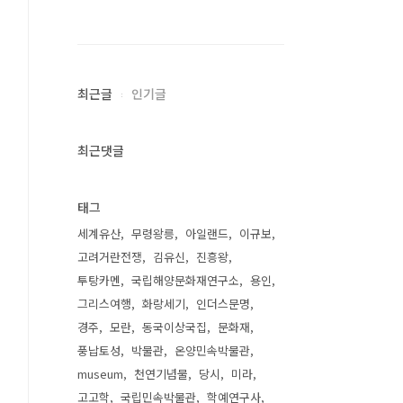
최근글
인기글
최근댓글
태그
세계유산
무령왕릉
아일랜드
이규보
고려거란전쟁
김유신
진흥왕
투탕카멘
국립해양문화재연구소
용인
그리스여행
화랑세기
인더스문명
경주
모란
동국이상국집
문화재
풍납토성
박물관
온양민속박물관
museum
천연기념물
당시
미라
고고학
국립민속박물관
학예연구사