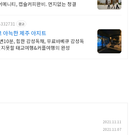
어메니티, 캡슐커피완비. 먼지없는 청결
5332731
광고
 아늑한 제주 아지트
변10분, 힙한 감성독채, 무료바베큐 감성독
 잊지못할 태교여행&커플여행의 완성
2021.11.11
2021.11.07