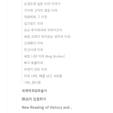
슈겐도와 일본 미라 이야기
극지와 고지의 얼음 미라
마왕퇴와 그 이웃
실크로드 미라
오슈 후지와라와 히라이즈미
유럽 교회의 썩지않는 성직자 미라
신대륙의 미라
조선시대 미라
유럽 니탄 미라 (Bog Bodies)
북극 동물미라
우연이 만든 미라
미라 너머, 뼈를 남긴 사람들
기타_준비중
국제학회&학술지
探古의 일필휘지
New Reading of History and ..