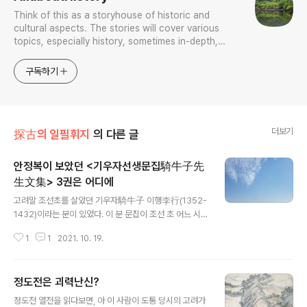
Think of this as a storyhouse of historic and
cultural aspects. The stories will cover various
topics, especially history, sometimes in-depth,
sometimes with a light touch. One constant
approach will be to resist any common sense or
구독하기
generalized viewpoint
더보기
探古의 일필휘지
의 다른 글
안정복이 보았던 <기우자선생문집騎牛子先
生文集> 3권은 어디에
글 내용
고려말 조선초를 살았던 기우자騎牛子 이행李行(1352-
1432)이라는 분이 있었다. 이 분 문집이 조선 초 어느 시점
엔가 양촌陽村 권근權近(1352-1409)의 비점을 붙여 3
1
1
2021. 10. 19.
권으로 판각 간행된 모양인데, 이미 18세기에 그 판본을 보
았다는 사람마저 드물어졌다. 지금 있는 은 1872년 간행
한 것으로, 부록을 빼면 분량이 정말 얼마 안 된다. 시 같은
정도전은 괴력난신?
경우 이나 같은 데서 일부가 인용된 것을 긁어모은 것이라,
글 내용
두 구절만 남은 게 대부분이다. 만약 조선 초에 간행한 그
정도전 열전을 읽다보면, 아 이 사람이 도통 당시의 고려가