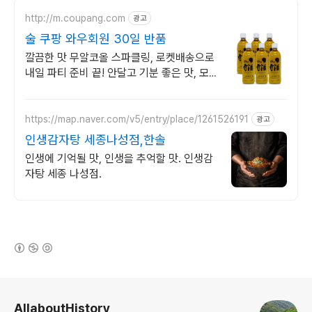
http://m.coupang.com
광고
술 쿠팡 와우회원 30일 반품
깔끔한 맛 무알코올 스파클링, 로켓배송으로
내일 파티 준비 끝! 안달고 기분 좋은 맛, 모
임 분위기 즐겁게! 와우회원 무료배송.
https://map.naver.com/v5/entry/place/1261526191
광고
인생감자탕 세종나성점,한솔
인생에 기억될 맛, 인생을 추억할 맛. 인생감
자탕 세종 나성점.
(새창열림)
로그 정보
AllaboutHistory