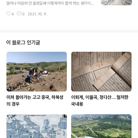
판본이 남아 있었더라면 어땠을지 궁금한데, 혹 어느 곳에
얼마나 마음에 안 들었길래 이렇게까지 할까 하는 생각이
라도 비장秘藏되어있기를 바랄 뿐이다. “생각컨대, 우리 1
든다. 근데 때로는 그게 지나쳐 엉뚱한 이야기까지 늘어놓
4대조 기우자 어른은 고려 말기에 해당하고 惟我十四代
4
0
2021. 10. 9.
기도 한다. 예를 들어 정도전이 공양왕에게 이런 말을 한다.
祖騎牛子府君 當麗氏末 9대조 월연 어른은 중종 때에
今當農月, 天久不雨, 殿下召臣面議, 天乃雨. 昔霾
해당한다. 九代祖月淵府君..
霖, 禾穀不茂, 殿下召臣議政事, 陰雨霽. 殿下以爲何
如? 한자가 한 자 이상이니 대략 번역을 해 보면... "지금 농
사철이 되었는데도 하늘이 오래도록 비를 내려주시지 않다
이 블로그 인기글
가 전하께서 신을 불러 마주하고 의논하니 하늘이 곧 비를
내려주셨습니다. 예전에 장마가 져서 곡식이 잘 자라지 못
했는데 전하께서 신을 불러 정사政事를 의논하니 장맛비
가 개였습니다. 전하께서는 어떻게 생각하십니까?" 공양왕
입장에선 "자기가 무슨 무당인가? 삼봉 이 ..
미쳐 돌아가는 고고 중국, 하북성
이퇴계, 이율곡, 정다산....철저한
의 경우
국내용