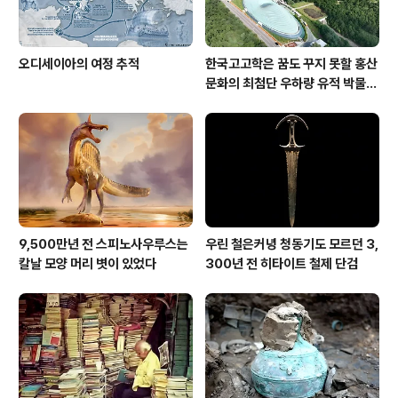
오디세이아의 여정 추적
한국고고학은 꿈도 꾸지 못할 홍산
문화의 최첨단 우하량 유적 박물관
[신화통신]
9,500만년 전 스피노사우루스는
우린 철은커녕 청동기도 모르던 3,
칼날 모양 머리 볏이 있었다
300년 전 히타이트 철제 단검