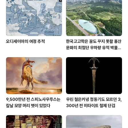
오디세이아의 여정 추적
한국고고학은 꿈도 꾸지 못할 홍산
문화의 최첨단 우하량 유적 박물관
[신화통신]
9,500만년 전 스피노사우루스는
우린 철은커녕 청동기도 모르던 3,
칼날 모양 머리 볏이 있었다
300년 전 히타이트 철제 단검