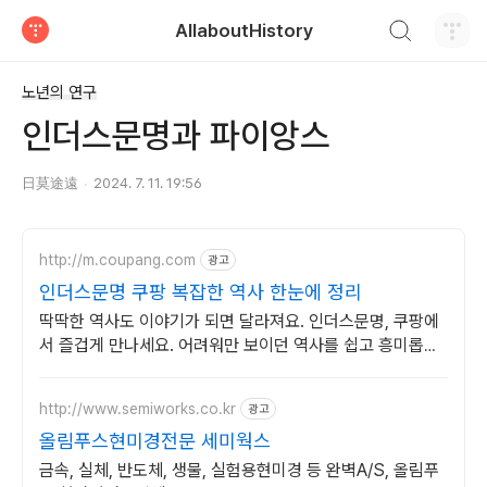
검색하기
AllaboutHistory
티스토리
노년의 연구
인더스문명과 파이앙스
日莫途遠
2024. 7. 11. 19:56
http://m.coupang.com
광고
인더스문명 쿠팡 복잡한 역사 한눈에 정리
딱딱한 역사도 이야기가 되면 달라져요. 인더스문명, 쿠팡에
서 즐겁게 만나세요. 어려워만 보이던 역사를 쉽고 흥미롭게!
와우회원은 30일 무료반품으로 부담없이.
http://www.semiworks.co.kr
광고
올림푸스현미경전문 세미웍스
금속, 실체, 반도체, 생물, 실험용현미경 등 완벽A/S, 올림푸