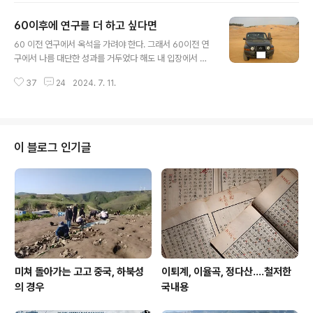
이 존재하여 꿀에 함께 섞이는데 여러 종류 꽃에서 꿀을 따
60이후에 연구를 더 하고 싶다면
다 보니 다양한 종류 꽃가루가 벌꿀에서 확인된다. 용기 바
글 내용
닥에서 얻은 시료에서 다양한 종류의 꽃가루가 현미경으로
60 이전 연구에서 옥석을 가려야 한다. 그래서 60이전 연
확인되었다면 높은 확률로 그 안에는 꿀이 담겨 있었을 가
구에서 나름 대단한 성과를 거두었다 해도 내 입장에서 더
능성이 있을 것이다. 참고로 벌꿀에서 다양한 꽃가루를 확
이상 발전의 가능성이 없는 것은 60이후 연구의 리스트에
인하여 보고한 논문과 사진을 연결해 둔다. 관련논문: htt
37
24
2024. 7. 11.
서 과감히 빼는 것이 옳다. 60이 넘어가면 시간, 돈, 체력의
p://journal.umk.edu.my/index.php/jtrss/article/..
면에서 이전에는 가능햇지만 이제는 어려운 연구들이 있
다. 이런 연구는 자신의 리스트에서 미련없이 빼버려야 한
다. 60이후 연구자가 욕 먹은 이유의 8-9할은 그 이전 연
구에 미련을 못버리면서 나온다. 물론 60이전 연구와 완전
이 블로그 인기글
히 결별할 수는 없겠지만, 이전 연구에 살아 있는 생동감을
줄 자신이 없다면 그 연구는 더 이상 acting하고 있는 것이
아니다. 자신의 평생 연구가 아직 살아 있는가 이미 죽어 박
물관으로 갔는가는 자기 자신이 가장 잘 알 것이다.
미쳐 돌아가는 고고 중국, 하북성
이퇴계, 이율곡, 정다산....철저한
의 경우
국내용