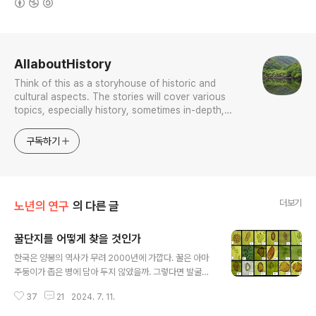
로그 정보
AllaboutHistory
Think of this as a storyhouse of historic and
cultural aspects. The stories will cover various
topics, especially history, sometimes in-depth,
sometimes with a light touch. One constant
approach will be to resist any common sense or
구독하기
generalized viewpoint
더보기
노년의 연구
의 다른 글
꿀단지를 어떻게 찾을 것인가
글 내용
한국은 양봉의 역사가 무려 2000년에 가깝다. 꿀은 아마
주둥이가 좁은 병에 담아 두지 않았을까. 그렇다면 발굴에
서 얻은 그릇에서 꿀이 담겨 있었다는 것을 어떻게 확인할
37
21
2024. 7. 11.
수 있을까. 다양한 방법이 있겠지만, 이 방법은 어떨까 한
다. 토종꿀은 벌이 꿀을 딸 때 다리에 함께 붙어온 꽃가루들