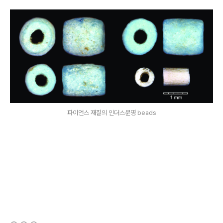
파이언스 재질의 인더스문명 beads
(새창열림)