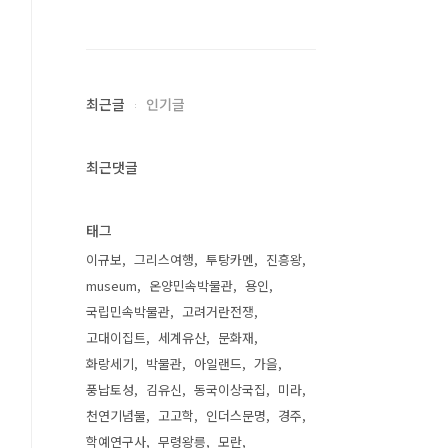
최근글
인기글
최근댓글
태그
이규보
그리스여행
투탕카멘
진흥왕
museum
온양민속박물관
용인
국립민속박물관
고려거란전쟁
고대이집트
세계유산
문화재
화랑세기
박물관
아일랜드
가을
풍납토성
김유신
동국이상국집
미라
천연기념물
고고학
인더스문명
경주
학예연구사
무령왕릉
모란