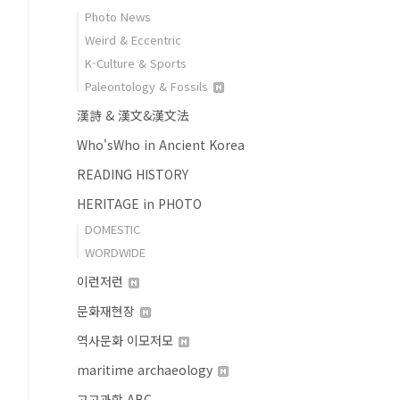
Photo News
Weird & Eccentric
K-Culture & Sports
Paleontology & Fossils
漢詩 & 漢文&漢文法
Who'sWho in Ancient Korea
READING HISTORY
HERITAGE in PHOTO
DOMESTIC
WORDWIDE
이런저런
문화재현장
역사문화 이모저모
maritime archaeology
고고과학 ABC