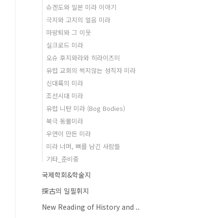
슈겐도와 일본 미라 이야기
극지와 고지의 얼음 미라
마왕퇴와 그 이웃
실크로드 미라
오슈 후지와라와 히라이즈미
유럽 교회의 썩지않는 성직자 미라
신대륙의 미라
조선시대 미라
유럽 니탄 미라 (Bog Bodies)
북극 동물미라
우연이 만든 미라
미라 너머, 뼈를 남긴 사람들
기타_준비중
국제학회&학술지
探古의 일필휘지
New Reading of History and ..