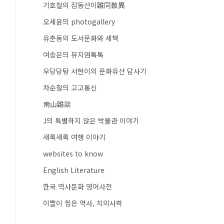
기호철의 잡동산이雜同散異
오세윤의 photogallery
유춘동의 도서문화와 세책
여송은의 뮤지엄톡톡
우당당탕 서현이의 문화유산 답사기
차순철의 고고통신
南山雜談
J의 특별하지 않은 박물관 이야기
새록새록 여행 이야기
websites to know
English Literature
한국 역사문화 영어사전
이빨이 씹은 역사, 치의사학