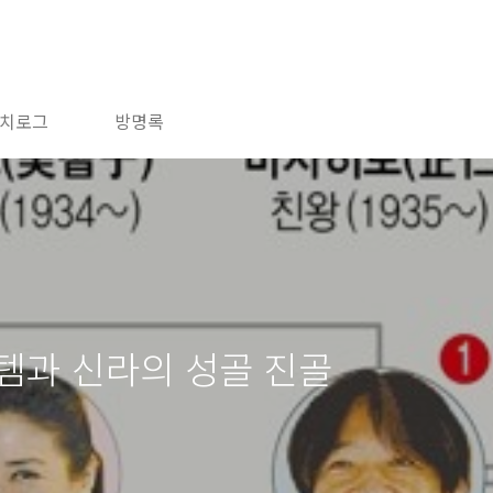
치로그
방명록
템과 신라의 성골 진골