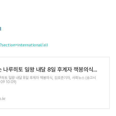
식
기
section=international/all
아들 없는 나루히토 일왕 내달 8일 후계자 책봉의식 | 연합뉴스
루히토 일왕 내달 8일 후계자 책봉의식, 김호준기자, 사회뉴스 (송고시
09 10:09)
.kr