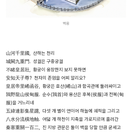
벽옹
山河千里國, 산하는 천리
城闕九重門. 성궐은 구중궁궐
不睹皇居壯, 황궁이 웅장한지 보지 못하면
安知天子尊? 천자의 존엄을 어찌 알리오?
皇居帝里崤函谷, 황궁은 효산(崤山)과 함곡관에 둘러싸이고
鶉野龍山侯甸服. 순수(鶉首)와 용산은 후복(侯服)과 전복(甸
服)을 거느리네
五緯連影集星躔, 다섯 개 별이 연이어 하늘에 궤적을 그리고
八水分流橫地軸. 여덟 개 하천이 지축을 가로지르며 흘러간
秦塞重關一百二, 진 지방 관문은 둘이 백을 당할 만큼 굳세고