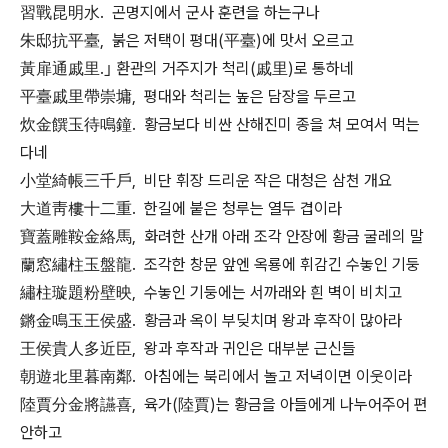
習戰昆明水. 곤명지에서 군사 훈련을 하는구나
朱邸抗平臺, 붉은 저택이 평대(平臺)에 맛서 오르고
黃扉通戚里.｣ 환관의 거주지가 척리(戚里)로 통하네
平臺戚里帶崇墉, 평대와 척리는 높은 담장을 두르고
炊金饌玉待鳴鐘. 황금보다 비싼 산해진미 종을 쳐 모여서 먹는
다네
小堂綺帳三千戶, 비단 휘장 드리운 작은 대청은 삼천 개요
大道靑樓十二重. 한길에 붙은 청루는 열두 겹이라
寶蓋雕鞍金絡馬, 화려한 산개 아래 조각 안장에 황금 굴레의 말
蘭窓繡柱玉盤龍. 조각한 창문 앞엔 옥룡에 휘감긴 수놓인 기둥
繡柱璇題粉壁映, 수놓인 기둥에는 서까래와 흰 벽이 비치고
鏘金鳴玉王侯盛. 황금과 옥이 부딪치며 왕과 후작이 많아라
王侯貴人多近臣, 왕과 후작과 귀인은 대부분 근신들
朝遊北里暮南鄰. 아침에는 북리에서 놀고 저녁이면 이웃이라
陸賈分金將讌喜, 육가(陸賈)는 황금을 아들에게 나누어주어 편
안하고