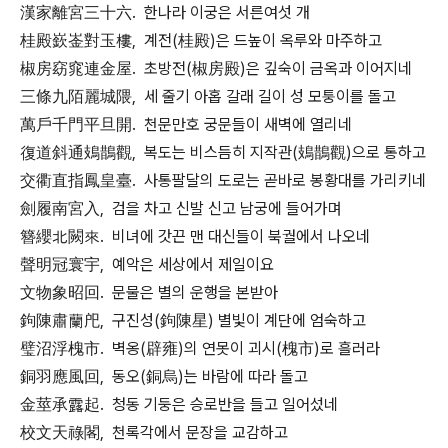
漢家離宮三十六. 한나라 이궁은 서른여섯 개
桂殿嶔崟對玉樓, 계전(桂殿)은 드높이 옥루와 마주하고
椒房窈窕連金屋. 초방전(椒房殿)은 깊숙이 금옥과 이어지네
三條九陌麗城隈, 세 줄기 아홉 갈래 길이 성 모퉁이를 돌고
萬戶千門平旦開. 천문만호 궁문들이 새벽에 열리네
復道斜通鳷鵲觀, 복도는 비스듬히 지작관(鳷鵲觀)으로 통하고
交衢直指鳳皇臺. 사통팔달의 도로는 곧바로 봉황대를 가리키네
劍履南宮入, 검을 차고 신발 신고 남궁에 들어가며
簪纓北闕來. 비녀에 갓끈 맨 대신들이 북궐에서 나오네
聲明冠寰宇, 예악은 세상에서 제일이요
文物象昭回. 문물은 별의 운행을 본받아
鉤陳肅蘭戺, 구진성(鉤陳星) 별빛이 계단에 엄숙하고
璧沼浮槐市. 벽옹(辟雍)의 연못이 괴시(槐市)로 흘러라
銅羽應風回, 동오(銅烏)는 바람에 따라 돌고
金莖承露起. 청동 기둥은 승로반을 들고 일어섰네
校文天祿閣, 천록각에서 문장을 교감하고