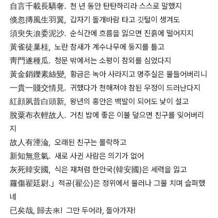
自言千載長驕奢. 천 년 동안 탄탄하리라 스스로 말했지
倏忽摶風生羽翼, 갑자기 돌개바람 타고 깃털이 생겨도
須臾失浪委泥沙. 순식간에 흐름을 잃으면 진흙에 떨어지지
黃雀徒巢桂, 노란 참새가 계수나무에 둥지를 틀고
靑門遂種瓜. 청문 밖에서는 소평이 참외를 심었다지
黃金銷鑠素絲變, 황금은 녹아 사라지고 명주실은 물들어버리니
一貴一賤交情見. 귀했다가 천해져야 참된 우정이 드러난다지
紅顔夙昔白頭新, 왕년의 홍안은 백발이 되어도 낯이 설고
脫粟布衣輕故人. 거친 밥에 좋은 이불 덮으면 친구를 잊어버리
지
故人有湮淪, 오래된 친구는 몰락하고
新知無意氣. 새로 사귄 사람은 의기가 없어
灰死韓安國, 식은 재처럼 한안국(韓安國)은 세력을 잃고
羅傷翟廷尉.｣ 적공(翟公)은 정위에서 물러나 그물 치며 슬퍼했
네
已矣哉, 歸去來! 그만 두어라, 돌아가자!