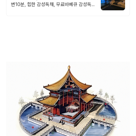
변10분, 힙한 감성독채, 무료바베큐 감성독
채,동굴의 아늑함 풀사이드 시네마의 낭만.
잊지못할 태교여행&커플여행의 완성