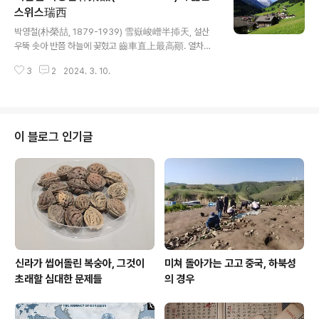
걸 교감하여 이라고 고치고, 시 내용에서도 ‘有虫有虫小
스위스瑞西
글 내용
如蠶’을 ‘有蟲有蟲小如蠶’으로 고쳐 놓았다. 이러한 것
박영철(朴榮喆, 1879-1939) 雪嶽峻嶒半揷天, 설산
이 대단히 많다. 시를 지은이가 아무 생각 없이 쓴 글자라
우뚝 솟아 반쯤 하늘에 꽂혔고 齒車直上最高顚. 열차는
면, 고쳐도 무방하겠으나, 지은이가 생각을 갖고 쓴 글이라
곧바로 꼭대기까지 올라간다. 千年民國如棊局, 천년의
면, 글자를 고치면 안 된다. 초충(草虫)은 ‘풀벌레 한 마
3
2
2024. 3. 10.
민국은 바둑판과 같은데 歷歷風烟來眼前. 역력히 멋진
리’라는 느낌이 들고, 초..
경치 눈앞에 펼쳐지네. 瑞西山水似朝鮮. 스위스의 산수
조선과 같고 湖上樓臺勢屹然. 호수가 누대의 기세 우뚝
하도다. 看盡東南多少景, 동남의 무수한 풍경 거진 보았
거늘 金剛絶勝爲比肩. 금강산의 절경이 이에 비견되리
이 블로그 인기글
라. ≪구주음초(歐洲吟草)≫(1928) 유럽 주유 중인 조성
환 선생 소개 옮김이다.
신라가 씹어돌린 복숭아, 그것이
미쳐 돌아가는 고고 중국, 하북성
초래할 심대한 문제들
의 경우