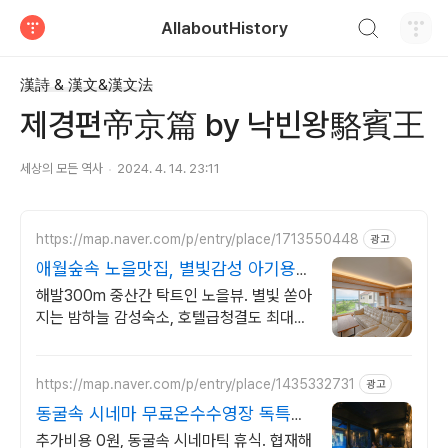
검색하기
AllaboutHistory
티스토리
漢詩 & 漢文&漢文法
제경편帝京篇 by 낙빈왕駱賓王
세상의 모든 역사
2024. 4. 14. 23:11
https://map.naver.com/p/entry/place/1713550448
광고
애월숲속 노을맛집, 별빛감성 아기용품
완벽구비, 대가족
해발300m 중산간 탁트인 노을뷰. 별빛 쏟아
지는 밤하늘 감성숙소, 호텔급청결도 최대
14인 복층 독채, 5개의 침대와 넓은 다이닝
룸으로 프라이빗한 대가족 여행
https://map.naver.com/p/entry/place/1435332731
광고
동굴속 시네마 무료온수수영장 독특하
고 아늑한 나만의아지트
추가비용 0원, 동굴속 시네마틱 휴식. 협재해