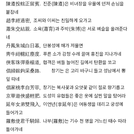
陳遵投轄正留賓. 진준(陳遵)은 비녀장을 우물에 던져 손님을
붙잡네
趙李經過密, 조씨와 이씨는 친밀하게 오가고
蕭朱交結親. 소육(蕭育)과 주박(朱博)은 서로 벼슬을 올려준다
네
丹鳳朱城白日暮, 단봉성에 해가 저물면
靑牛紺幰紅塵度. 푸른 소가 감청 수레 끌며 홍진을 지나가네
俠客珠彈垂楊道, 협객은 버들 늘어진 길에서 탄환을 쏘고
倡婦銀鉤采桑路. 창기는 은 고리 바구니 들고 성남에서 뽕
잎 따네
倡家桃李自芳菲, 창기는 복사꽃과 오얏꽃 같이 절로 향기롭고
京華遊俠盛輕肥. 도성의 유협들은 좋은 옷에 살찐 말을 탔어라
延年女弟雙飛入, 이연년(李延年)은 여동생을 데리고 궁성에
들어가고
羅敷使君千騎歸. 나부(羅敷)는 기수 천 명을 거느린 태수 따라
돌아가네