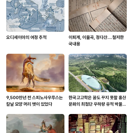
오디세이아의 여정 추적
이퇴계, 이율곡, 정다산....철저한
국내용
9,500만년 전 스피노사우루스는
한국고고학은 꿈도 꾸지 못할 홍산
칼날 모양 머리 볏이 있었다
문화의 최첨단 우하량 유적 박물관
[신화통신]