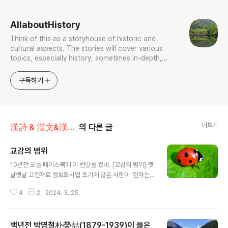
로그 정보
AllaboutHistory
Think of this as a storyhouse of historic and
cultural aspects. The stories will cover various
topics, especially history, sometimes in-depth,
sometimes with a light touch. One constant
approach will be to resist any common sense or
구독하기
generalized viewpoint
더보기
漢詩 & 漢文&漢文法
의 다른 글
교감의 범위
글 내용
10년전 오늘 페이스북에 이 런말을 썼네. [교감의 범위] 옛
날옛날 고전자료 정보화사업 초기에 많은 사람이 ‘한자는
대표자로 입력해야 한다.’고 하도 우기는 바람에, 상당히 많
4
2
2024. 3. 25.
은 글자가 ‘그 대표자라는 것’으로 고쳐 입력되었다. 이건
대단히 잘못된 것이다. 예를 들어, 에 나오는 한시 구절 중,
“不覺天西殘月落, 終宵空伴草虫吟” 이 있는데,
백년전 박영철朴榮喆(1879-1939)이 읊은
‘虫’을 ‘蟲’으로 고쳐놓았고, 에, 이라는 한시가 있는데, 이