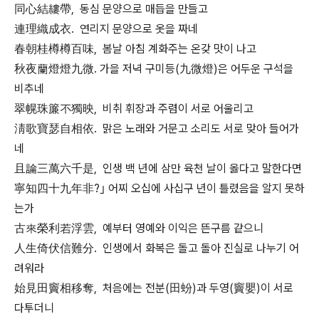
同心結縷帶, 동심 문양으로 매듭을 만들고
連理織成衣. 연리지 문양으로 옷을 짜네
春朝桂樽樽百味, 봄날 아침 계화주는 온갖 맛이 나고
秋夜蘭燈燈九微. 가을 저녁 구미등(九微燈)은 어두운 구석을
비추네
翠幌珠簾不獨映, 비취 휘장과 주렴이 서로 어울리고
淸歌寶瑟自相依. 맑은 노래와 거문고 소리도 서로 맞아 들어가
네
且論三萬六千是, 인생 백 년에 삼만 육천 날이 옳다고 말한다면
寧知四十九年非?｣ 어찌 오십에 사십구 년이 틀렸음을 알지 못하
는가
古來榮利若浮雲, 예부터 영예와 이익은 뜬구름 같으니
人生倚伏信難分. 인생에서 화복은 돌고 돌아 진실로 나누기 어
려워라
始見田竇相移奪, 처음에는 전분(田蚡)과 두영(竇嬰)이 서로
다투더니