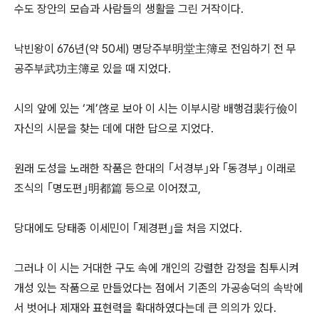
수도 장안의 모습과 사람들의 생활을 그린 거작이다.
낙빈왕이 676년(약 50세) 명당주부明堂主簿로 전임하기 전 무
공주부武功主簿로 있을 때 지었다.
시의 앞에 있는 ‘계’啓로 보아 이 시는 이부시랑 배행검裴行儉이
자신의 시문을 찾는 데에 대한 답으로 지었다.
원래 도성을 노래한 작품은 한대의 ｢서경부｣와 ｢동경부｣ 이래로
조식의 ｢명도편｣明都篇 등으로 이어졌고,
당대에도 당태종 이세민이 ｢제경편｣을 처음 지었다.
그러나 이 시는 거대한 구도 속에 개인의 강렬한 감정을 침투시켜
개성 있는 작품으로 만들었다는 점에서 기존의 가공송덕의 속박에
서 벗어나 제재와 표현력을 확대하였다는데 큰 의의가 있다.