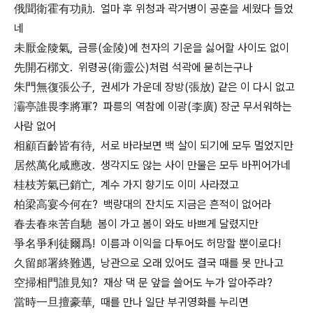
俄聞衛霍有功勛. 얼마 후 위청과 곽거병이 공훈을 세웠다 들었
네
未厭金陵氣, 금릉(金陵)에 천자의 기운을 싫어할 사이도 없이
先開石槨文. 위령공(衛靈公)처럼 석곽에 묻히는구나
朱門無復張公子, 권세가 가운데 장방(張放) 같은 이 다시 없고
灞亭誰畏李將軍? 파릉의 역참에 이광(李廣) 장군 무서워하는
사람 없어
相顧百齡皆有待, 서로 바라보면 백 살이 되기에 모두 멀었지만
居然萬化咸應改. 생각지도 않는 사이 만물은 모두 바뀌어가네
桂枝芳氣已銷亡, 계수 가지 향기도 이미 사라졌고
柏梁高宴今何在? 백량대의 잔치도 지금은 흔적이 없어라
春去春來苦自馳 봄이 가고 봄이 와도 바쁘게 달렸지만
爭名爭利徒爾爲! 이름과 이익을 다투어도 허망할 뿐이로다!
久留郎署終難遇, 낭관으로 오래 있어도 결국 때를 못 만나고
空掃相門誰見知? 재상 댁 문 앞을 쓸어도 누가 알아주랴?
當時一旦擅豪華, 때를 만나 일단 부귀영화를 누리면