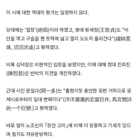
이 시에 대한 역대의 평가는 일정하지 않다.
당대에는 ‘절창’(絶唱)이라 하였고, 명대 왕세정(王世貞)도 “비
단을 엮고 구슬을 꿴 듯하며 넓고 멀리 도도히 흘러간다”(綴錦貫
珠, 滔滔洪遠)고 평하였다.
비록 심덕잠은 비판적인 입장을 보였지만, 이에 대해 청대 진희진
(陳熙晉)은 반박의 의견을 개진하였다.
근대 시인 문일다(聞一多)는 “출렁이듯 충만한 굉편 거작으로 궁
체시로부터의 일대 변화이다”(洋洋灑灑的宏篇巨作, 爲宮體詩
的一个巨變.)고 평하였다.
바로 앞의 노조린의 ｢장안 고의｣에 비해 더 장중하고 기세가 있으
며 필치도 자유분방하다.