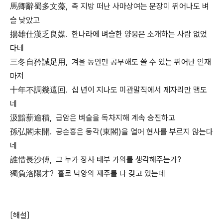
馬卿辭蜀多文藻, 촉 지방 떠난 사마상여는 문장이 뛰어나도 벼
슬 낮았고
揚雄仕漢乏良媒. 한나라에 벼슬한 양웅은 소개하는 사람 없었
다네
三冬自矜誠足用, 겨울 동안만 공부해도 쓸 수 있는 뛰어난 인재
마저
十年不調幾邅回. 십 년이 지나도 미관말직에서 제자리만 맴도
네
汲黯薪逾積, 급암은 벼슬을 독차지해 계속 승진하고
孫弘閣未開. 공손홍은 동각(東閣)을 열어 현사를 부르지 않는다
네
誰惜長沙傅, 그 누가 장사 태부 가의를 생각해주는가?
獨負洛陽才? 홀로 낙양의 재주를 다 갖고 있는데
〔해설〕