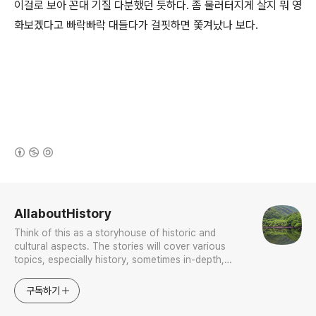
이걸로 보아 꼰대 기질 다분했던 듯하다. 좀 물러터지게 살지 뭐 영
화보겠다고 빠락빠락 대들다가 걸핏하면 쫓겨났나 보다.
(새창열림)
로그 정보
AllaboutHistory
Think of this as a storyhouse of historic and
cultural aspects. The stories will cover various
topics, especially history, sometimes in-depth,
sometimes with a light touch. One constant
approach will be to resist any common sense or
구독하기
generalized viewpoint