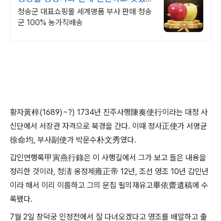
명품사과
청송군 대표쇼핑몰 세계명품 부사 판매 청송
군 100% 농가직배송
황자黃梓(1689)~?) 1734년 진주사행陳奏使行이라는 대청 사
신단에서 서장관 자격으로 북경을 간다. 이때 정사正使가 서명균
徐命均, 부사副使가 박문수朴文秀였다.
갑인연행록甲寅燕行錄은 이 사행길에서 그가 보고 들은 내용을
정리한 것이라, 청淸 옹정제雍正帝 12년, 조선 영조 10년 갑인년
이라 해서 이리 이름하고 그의 문집 필의재유고畢依齋遺稿에 수
록됐다.
7월 2일 창덕궁 인정전에서 잘 다녀오겠다고 영조를 배알하고 출