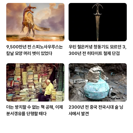
9,500만년 전 스피노사우루스는
우린 철은커녕 청동기도 모르던 3,
칼날 모양 머리 볏이 있었다
300년 전 히타이트 철제 단검
더는 방치할 수 없는 책 공해, 이제
2300년 전 중국 전국시대 술 닝
분서갱유를 단행할 때다
샤에서 발견