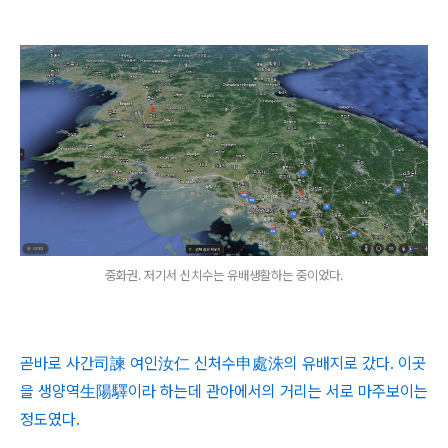
중화권. 저기서 신치수는 유배생활하는 중이었다.
곧바로 사간司諫 여인汝仁 신처수申處洙의 유배지로 갔다. 이곳
을 생양역生陽驛이라 하는데 관아에서의 거리는 서로 마주보이는
정도였다.