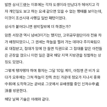
발한 삼사三使는 이후에는 각자 도생이라 만났다가 헤어지고 각
자 개인일도 보고 하는 요새 같으면 있을 수 없는 행태를 보이는데,
이것이 조선시대 사행길 일반 패턴이었다.
삼사가 붙어다니면 쌈박질밖에 더 하겠는가?
암튼 서장관 역시 넘버3이기는 했지만, 고위공무원단이라 전용 차
가 배정되었으니, 그 권세는 하늘을 찔러 가는 데마다 주지육림으
로 대접받고, 접대가 맘에 안 들면 직권으로 그 접대를 맡은 아전들
은 곤장을 쳤으니 이런 일은 결국 해당 지역 지방관을 징벌하는 상
징도 있었다.
그렇게 탱자탱자 하며 황자는 그달 10일 계미, 아침엔 큰 비가 오
다가 오후에는 그쳐 하늘이 잔뜩 흐린 가운데 정오가 지나서 중화
中和에 도착하고는 곧바로 그곳에서 유배생활 중인 신처수申處
洙를 방문한다.
해당 날짜 기술은 아래와 같다.