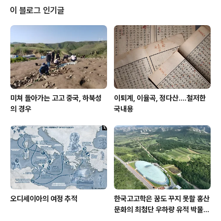
었는지 그 이유가 회고록에는 거의 드러나지 아니하는데,
이 블로그 인기글
외압이 있었던 게 아닌가 하는 심증을 강하게 준다. 이러한
세월 속에서 인천이 고향인 나는 여러 가지 일을 벌일 수 있
었는데 서울에 있던 친구들이 그만큼 인천을 위해 봉사하
였으면 되었지 그만 올라와서 전국적인 바탕에서 일을하고
미술 평론가로서의 길을 ..
미쳐 돌아가는 고고 중국, 하북성
이퇴계, 이율곡, 정다산....철저한
의 경우
국내용
오디세이아의 여정 추적
한국고고학은 꿈도 꾸지 못할 홍산
문화의 최첨단 우하량 유적 박물관
[신화통신]