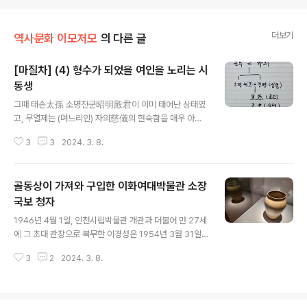
더보기
역사문화 이모저모
의 다른 글
[마질차] (4) 형수가 되었을 여인을 노리는 시
동생
글 내용
그때 태손太孫 소명전군昭明殿君이 이미 태어난 상태였
고, 무열제는 (며느리인) 자의慈儀의 현숙함을 매우 아꼈
다. (27세 흠돌欽突 전) 그때란 26세 풍월주인 진공이 흠
3
3
2024. 3. 8.
돌한테 풍월주 자리를 물려준 때다. 이때가 656년 태종무
열왕 재위 3년째다. 따라서 이로 보면 문무왕 김법민과 그
의 정비 자의 사이의 맏이인 소명태자는 656년 혹은 그 직
골동상이 가져와 구입한 이화여대박물관 소장
전에 태어났다. 소명을 전군이라 부르는 까닭은 아직 정식
왕자 혹은 태손으로 임명되기 전이었기 때문이다. 전군은
국보 청자
글 내용
정식 왕자보다는 한 등급 낮은 왕의 아들을 지칭하는 호칭
1946년 4월 1일, 인천시립박물관 개관과 더불어 만 27세
이다. 이 두 가지 증언과 삼국사기 김흠운 열전을 종합할
에 그 초대 관장으로 복무한 이경성은 1954년 3월 31일,
때, 여기서 일어나는 일대 의문이 있다. 앞서 보았듯이 김흠
36세에 그곳을 사임하고서는 활동 무대를 인천에서 서울
운은 655년 백제와의 조천성 전투에 출전했다가 장렬히
3
2
2024. 3. 8.
로 옮긴다. 그 자신의 이력서에는 이 무렵 홍익대 연세대 한
전사했고, 그때 관위가 어느 정도..
양대 서바벌예대, 수도여사대, 덕성여대를 전전한 보따리
강사 시절로 묘사하거니와, 이로 보아 무슨 뚜렷한 대안이
있어 관장직을 사임한 것만은 아닌 듯하다. 왜 사임하게 되