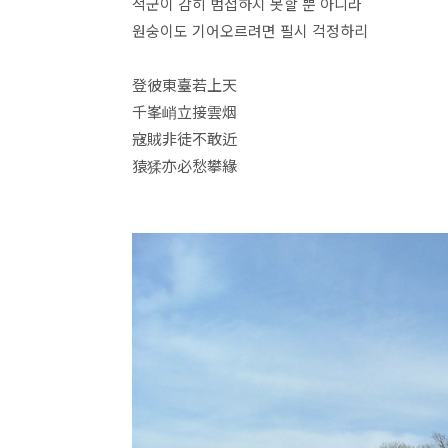
적군이 감히 범접하지 못할 뿐 아니라
원숭이도 기어오르려면 필시 걱정하리
登彼東臺若上天
千峯峭立接雲烟
寇賊非徒不敢近
猿猱亦必愁攀緣