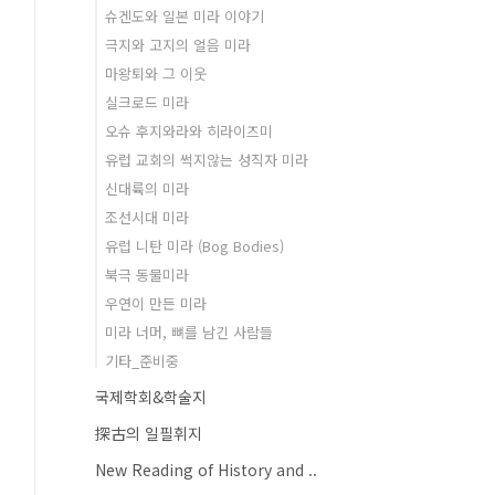
슈겐도와 일본 미라 이야기
극지와 고지의 얼음 미라
마왕퇴와 그 이웃
실크로드 미라
오슈 후지와라와 히라이즈미
유럽 교회의 썩지않는 성직자 미라
신대륙의 미라
조선시대 미라
유럽 니탄 미라 (Bog Bodies)
북극 동물미라
우연이 만든 미라
미라 너머, 뼈를 남긴 사람들
기타_준비중
국제학회&학술지
探古의 일필휘지
New Reading of History and ..