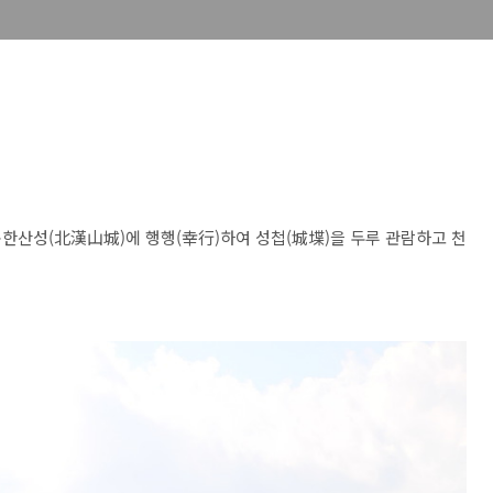
)이 북한산성(北漢山城)에 행행(幸行)하여 성첩(城堞)을 두루 관람하고 천