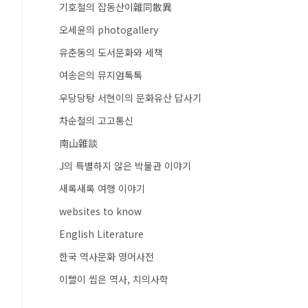
기호철의 잡동산이雜同散異
오세윤의 photogallery
유춘동의 도서문화와 세책
여송은의 뮤지엄톡톡
우당당탕 서현이의 문화유산 답사기
차순철의 고고통신
南山雜談
J의 특별하지 않은 박물관 이야기
새록새록 여행 이야기
websites to know
English Literature
한국 역사문화 영어사전
이빨이 씹은 역사, 치의사학