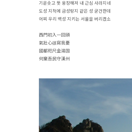
기운솟고 뜻 웅장해져 내 근심 사라지네
도성 지척에 금성탕지 같은 성 굳건한데
어찌 우리 백성 지키는 서울을 버리겠소
西門初入一回頭
氣壯心䧺寫我憂
國都咫尺金湯固
何棄吾民守漢州