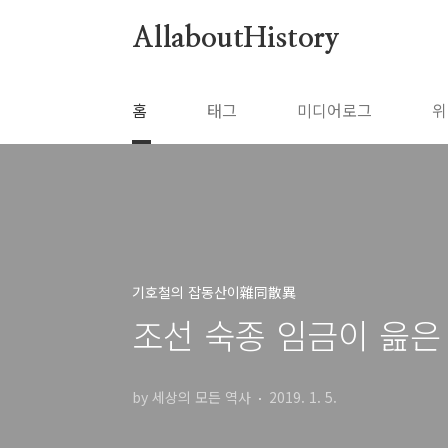
본문 바로가기
AllaboutHistory
홈
태그
미디어로그
위
기호철의 잡동산이雜同散異
조선 숙종 임금이 읊은
by 세상의 모든 역사
2019. 1. 5.