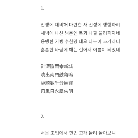
1.
전쟁에 대비해 마련한 새 산성에 행행하려
새벽에 나선 남문엔 북과 나팔 울려퍼지네
용맹한 기병 수천명 대오 나누어 호가하니
훈훈한 바람에 해는 길어져 여름이 되었네
計深陰雨幸新城
曉出南門鼓角嗚
驍騎數千分扈蹕
風熏日永屬朱明
2.
서문 초입에서 한번 고개 돌려 돌아보니