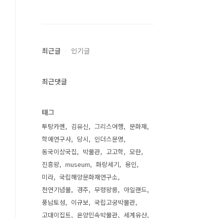
최근글
인기글
최근댓글
태그
투탕카멘
김유신
그리스여행
문화재
학예연구사
당시
인더스문명
동국이상국집
박물관
고고학
모란
진흥왕
museum
화랑세기
용인
미라
국립해양문화재연구소
천연기념물
경주
무령왕릉
아일랜드
풍납토성
이규보
국립고궁박물관
고대이집트
온양민속박물관
세계유산