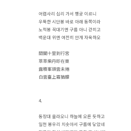
어렵사리 십리 가서 행궁 이르니
우뚝한 시단봉 바로 아래 동쪽이라
노적봉 꼭대기엔 구름 아니 걷히고
백운대 위엔 여전히 안개 자욱하오
間關十里到行宮
萃萃柴丹即在東
露積峯頭雲未捲
白雲臺上霧猶朦
4.
동장대 올라오니 하늘에 오른 듯하고
일천 봉우리 치솟아서 구름에 닿았네