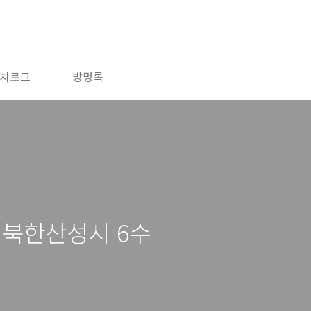
치로그
방명록
 북한산성시 6수