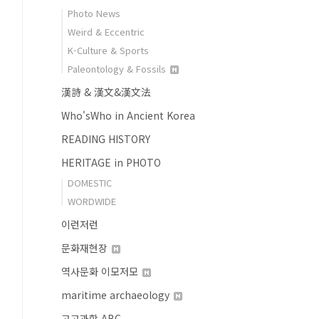
Photo News
Weird & Eccentric
K-Culture & Sports
Paleontology & Fossils
漢詩 & 漢文&漢文法
Who'sWho in Ancient Korea
READING HISTORY
HERITAGE in PHOTO
DOMESTIC
WORDWIDE
이런저런
문화재현장
역사문화 이모저모
maritime archaeology
고고과학 ABC