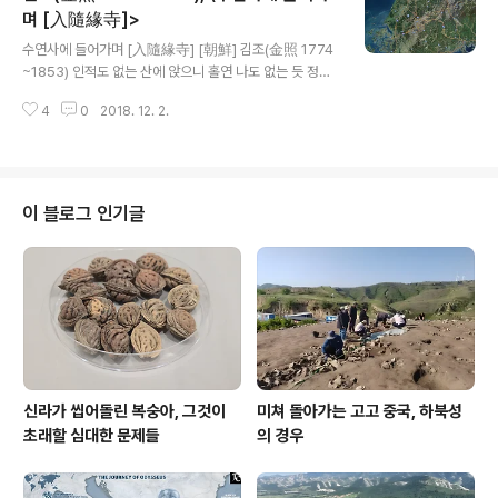
립문에 모여드네 百事集柴門 《주자대전》 권1에 수록된
며 [入隨緣寺]>
글 내용
시다. 연말에 봄이 다가오는 농촌을 담담하게 읊은 시이다.
수연사에 들어가며 [入隨緣寺] [朝鮮] 김조(金照 1774
3행 소홍(小紅)은 연분홍빛 꽃망울을 이르는 말이다. 6행
~1853) 인적도 없는 산에 앉으니 홀연 나도 없는 듯 정신
혼(渾)은 큰 물줄기가 흐르는 의성어이다.
이 피곤해 책도 내던지고 은거를 꿈꾼다 해질녘 돌아가매
4
0
2018. 12. 2.
매미 울지 않아 적막하고 하늘 높이 떠가는 기러기는 홀로
날아간다 인적 없는 창에 해 비치니 불로장생 비결이요 무
너진 담에 꽃 피었으니 틀림없는 수묵화네 지금 돌아갈 동
계마을 동쪽 몇 리면 되는데 그대 좋은 시상 떠올랐다고 오
라고 손짓하네 空山坐我忽如無, 神倦抛書夢五湖. 落
이 블로그 인기글
日歸來蟬寂寞, 長天浮去鴈高孤. 虛窓日暎金丹訣,
破壁花生水墨圖. 此去東溪東數里, 君詩有得手相
呼. 수연사(隨緣寺)는 전라남도 장성군 영축산(靈鷲山)
에 있던 유서 깊은 사찰이며 수연사가 있으므로 그 산을 수
연산(隨緣山)으로 일컫기도 한다. 水蓮寺(수련사), 秀蓮
寺(수련사..
신라가 씹어돌린 복숭아, 그것이
미쳐 돌아가는 고고 중국, 하북성
초래할 심대한 문제들
의 경우