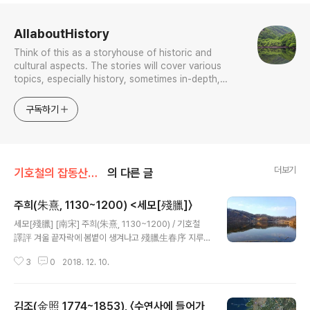
로그 정보
AllaboutHistory
Think of this as a storyhouse of historic and
cultural aspects. The stories will cover various
topics, especially history, sometimes in-depth,
sometimes with a light touch. One constant
approach will be to resist any common sense or
구독하기
generalized viewpoint
더보기
기호철의 잡동산이雜同散異
의 다른 글
주희(朱熹, 1130~1200) <세모[殘臘]〉
글 내용
세모[殘臘] [南宋] 주희(朱熹, 1130~1200) / 기호철
譯評 겨울 끝자락에 봄볕이 생겨나고 殘臘生春序 지루
한 궂은비 세밑이 다해간다 愁霖逼歲昏 꽃망울 곱고도 산
3
0
2018. 12. 10.
뜻한 꽃 피우고 小紅敷艶萼 갖가지 신록이 해묵은 풀 덮
도다 衆綠被陳根 깊은 골짝 샘물이 졸졸 흘러오니 陰壑
泉方注 들판 물은 콸콸 흐르려 하는구나 原田水欲渾 농
김조(金照 1774~1853), 〈수연사에 들어가
가에서는 봄농사 때 닥쳐오니 農家向東作 온갖 일들이 사