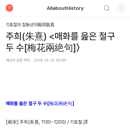
검색하기
AllaboutHistory
티스토리
기호철의 잡동산이雜同散異
주희(朱熹) <매화를 읊은 절구
두 수[梅花兩絶句]〉
세상의 모든 역사
2018. 12. 10. 00:40
매화를 읊은 절구 두 수[梅花兩絶句]
[南宋] 주희(朱熹, 1130~1200) / 기호철 譯