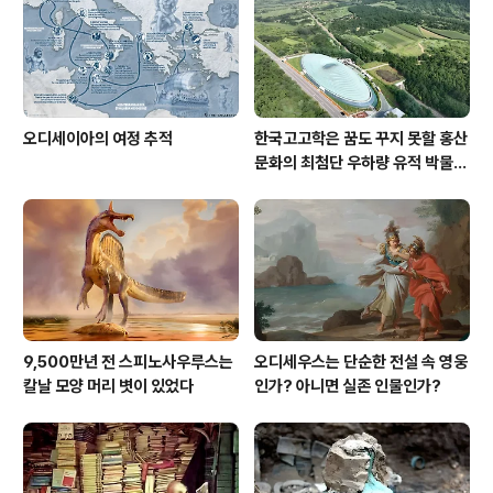
오디세이아의 여정 추적
한국고고학은 꿈도 꾸지 못할 홍산
문화의 최첨단 우하량 유적 박물관
[신화통신]
9,500만년 전 스피노사우루스는
오디세우스는 단순한 전설 속 영웅
칼날 모양 머리 볏이 있었다
인가? 아니면 실존 인물인가?