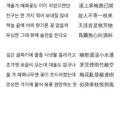
개울가 매화꽃도 이미 피었으련만 溪上寒梅應已開
친구는 한 가지 꺾어 보내질 않네 故人不寄一枝來
하늘 끝에 어찌 향기론 꽃 없을까 天涯豈是無芳物
무심한 그대 향해 술잔을 든다오 爲爾無心向酒杯
깊은 골짜기에 졸졸 시냇물 흘러가고 幽壑潺湲小水通
초가엔 보슬비 오는데 대울도 없구나 茅茨煙雨竹籬空
울 가 매화나무엔 꽃이 흐드러졌는데 梅花亂發籬邊樹
앙상한 가지에 붙어 북풍 원망하는 듯 似倚寒枝恨朔風