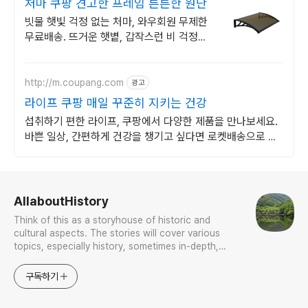
처마 쿠팡 견고한 프레임 튼튼한 원단
빗물 햇빛 걱정 없는 처마, 와우회원 무제한
무료배송. 뜨거운 햇볕, 갑작스런 비 걱정은
이제 그만! 로켓배송으로 빠르게 준비하세요.
http://m.coupang.com
광고
라이프 쿠팡 매일 꾸준히 지키는 건강
섭취하기 편한 라이프, 쿠팡에서 다양한 제품을 만나보세요.
바쁜 일상, 간편하게 건강을 챙기고 싶다면 로켓배송으로 받
아보세요.
로그 정보
AllaboutHistory
Think of this as a storyhouse of historic and
cultural aspects. The stories will cover various
topics, especially history, sometimes in-depth,
sometimes with a light touch. One constant
approach will be to resist any common sense or
구독하기
generalized viewpoint