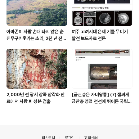
아마존이 사람 손때 타지 않은 순
여주 고려시대 은제 기물 무더기
진무구? 웃기는 소리, 2천 년 전에
발견 보도자료 전문
이미 사람 바글바글
2,000년 전 광서 장족 암각화 안
[금관총은 자비왕릉] (7) 잽싸게
료에서 사람 피 성분 검출
금관총 영업 전선에 뛰어든 국립박
물관, 하지만 잘못 고른 영업사원
의안내
티스토리
로그인
고객센터