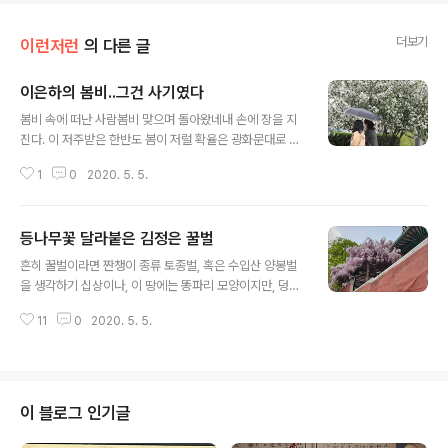
더보기
이런저런
의 다른 글
이은하의 봄비..그건 사기였다
글 내용
봄비 속에 떠난 사람봄비 맞으며 돌아왔네내 손에 장을 지
진다. 이 저주받은 한반도 봄이 저럴 확율은 광화문대로 걷
다 내가 운석 맞아 즉사할 확류보다 낮다. 이 저주받은 한반
1
0
2020. 5. 5.
도가 언제 질퍽한 봄이 있었단 말인가?고양이 오줌보다 적
은 빗줄기 찔끔 뿌리고 갈 뿐이다.보리 이삭 반나절 자랄 그
찔끔일 뿐이다. 이 저주받은 한반도가 선사하는 봄은 미른
등나무꽃 달라붙은 김정은 꿀벌
장작 붙은 불길이다.봄이면 산하가 탄다.그렇게 질긴 봄을
글 내용
이어왔다.봄은 쟁투하는 괴물이다.그런 봄이 간다.타는 목
흔히 꿀벌이라면 짠챙이 종류 토종벌, 혹은 수입산 양봉벌
마름으로 봄은 간다.여름이 와야 한반도는 비로소 물컹한
을 생각하기 십상이나, 이 땅에는 똥파리 모양이지만, 덩치
스펀지가 된다.*** related article ***봄가뭄 가을태
는 훨씬 그보다 더 큰 툰실이 벌이 있다. 그 생김은 흡사 김
풍, 저주받은 한반도의 표상 봄가뭄 가을태풍, 저주받은 한
11
0
2020. 5. 5.
정은이라, 나는 폼새는 김정은이 날개 달았다 생각하면 이
반도의 표상한반도는 참말로 지랄처럼 저주가 년중 내내
해가 쉽다. 이 벌은 덩치가 큰 만큼 움직임이 둔하기 짝이
폭포수처럼 쏟아붓는..
없거니와, 덧붙여 내가 이 벌한테 쏘인 기억은 거의 없다.
주로 집을 짓는데는 논두렁인데, 서울 시내 이리 붕붕 육중
하게 날아다니는 저들이 어디가다 집을 짓는지는 내가 알
이 블로그 인기글
수가 없다. 이 벌은 꿀벌이다. 논두렁 집을 때려부수어 그
꿀을 빼먹는 재미 쏠쏠했다. 지금 와서 생각하면 참말로 미