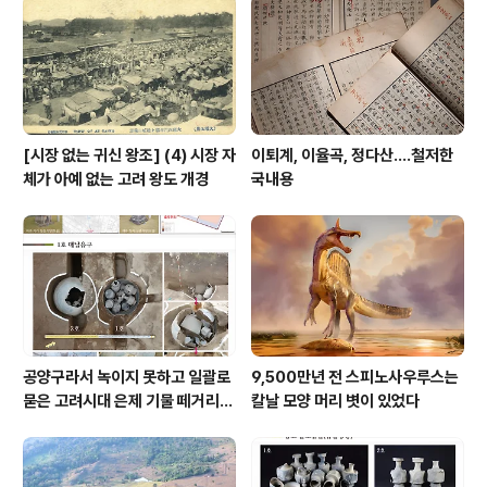
안하기 짝이 없는데, 그걸 때려부순다고 논두렁 위에 요소
비닐 푸대 뒤집어 쓰고 올라가 시퍼런 솔가지 성성한 소나
무 가지로 열라 두들겨 했..
[시장 없는 귀신 왕조] (4) 시장 자
이퇴계, 이율곡, 정다산....철저한
체가 아예 없는 고려 왕도 개경
국내용
공양구라서 녹이지 못하고 일괄로
9,500만년 전 스피노사우루스는
묻은 고려시대 은제 기물 떼거리로
칼날 모양 머리 볏이 있었다
여주서 발견