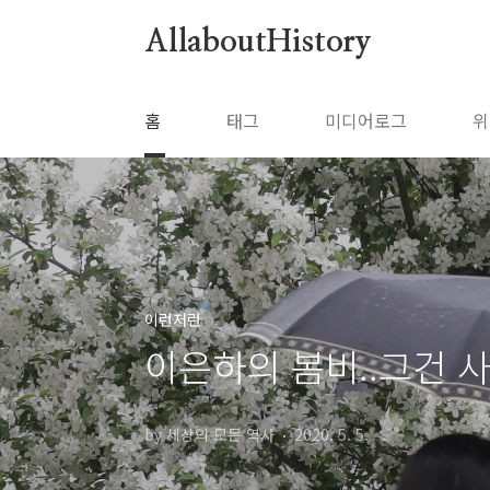
본문 바로가기
AllaboutHistory
홈
태그
미디어로그
위
이런저런
이은하의 봄비..그건 
by 세상의 모든 역사
2020. 5. 5.