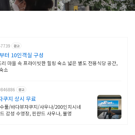
57739
광고
부터 10인객실 구성
조리 마을 속 프라이빗한 힐링 숙소 넓은 별도 전용식당 공간,
 숙소
0846886
광고
자쿠지 상시 무료
수풀/바다뷰자쿠지/사우나/200인치시네
드 감성 수영장, 핀란드 사우나, 불멍