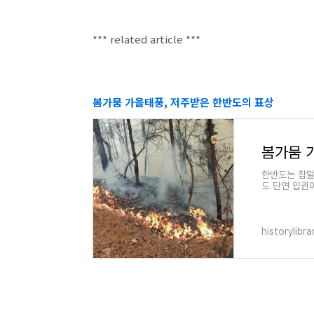
*** related article ***
봄가뭄 가을태풍, 저주받은 한반도의 표상
봄가뭄 
한반도는 참말
도 단연 압권
로 내모는 양대
historylibra