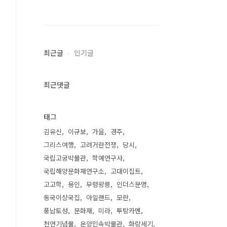
최근글
인기글
최근댓글
태그
김유신
이규보
가을
경주
그리스여행
고려거란전쟁
당시
국립고궁박물관
학예연구사
국립해양문화재연구소
고대이집트
고고학
용인
무령왕릉
인더스문명
동국이상국집
아일랜드
모란
풍납토성
문화재
미라
투탕카멘
천연기념물
온양민속박물관
화랑세기