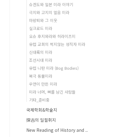
슈겐도와 일본 미라 이야기
극지와 고지의 얼음 미라
마왕퇴와 그 이웃
실크로드 미라
오슈 후지와라와 히라이즈미
유럽 교회의 썩지않는 성직자 미라
신대륙의 미라
조선시대 미라
유럽 니탄 미라 (Bog Bodies)
북극 동물미라
우연이 만든 미라
미라 너머, 뼈를 남긴 사람들
기타_준비중
국제학회&학술지
探古의 일필휘지
New Reading of History and ..