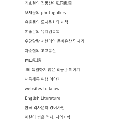
기호철의 잡동산이雜同散異
오세윤의 photogallery
유춘동의 도서문화와 세책
여송은의 뮤지엄톡톡
우당당탕 서현이의 문화유산 답사기
차순철의 고고통신
南山雜談
J의 특별하지 않은 박물관 이야기
새록새록 여행 이야기
websites to know
English Literature
한국 역사문화 영어사전
이빨이 씹은 역사, 치의사학