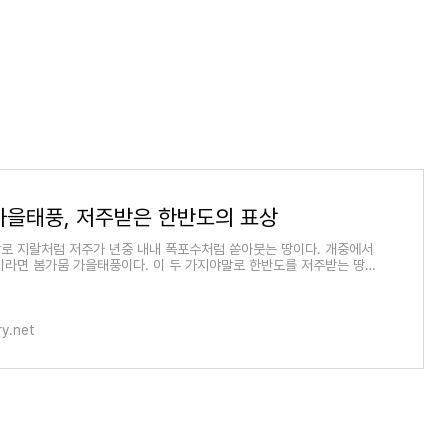
가을태풍, 저주받은 한반도의 표상
로 지랄처럼 저주가 년중 내내 폭포수처럼 쏟아붓는 땅이다. 개중에서
이라면 봄가뭄 가을태풍이다. 이 두 가지야말로 한반도를 저주받는 땅으
 기둥이다. 전 국토 70%가..
ry.net