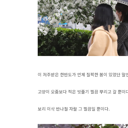
이 저주받은 한반도가 언제 질퍽한 봄이 있었단 말
고양이 오줌보다 적은 빗줄기 찔끔 뿌리고 갈 뿐이다
보리 이삭 반나절 자랄 그 찔끔일 뿐이다.