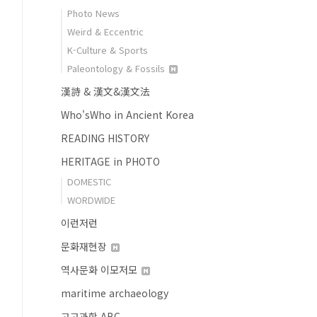
Photo News
Weird & Eccentric
K-Culture & Sports
Paleontology & Fossils
漢詩 & 漢文&漢文法
Who'sWho in Ancient Korea
READING HISTORY
HERITAGE in PHOTO
DOMESTIC
WORDWIDE
이런저런
문화재현장
역사문화 이모저모
maritime archaeology
고고과학 ABC