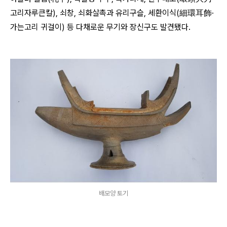
고리자루큰칼), 쇠창, 쇠화살촉과 유리구슬, 세환이식(細環耳飾·
가는고리 귀걸이) 등 다채로운 무기와 장신구도 발견됐다.
배모양 토기