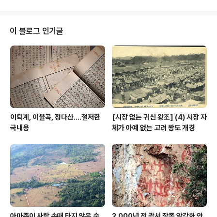
事人物圖 구운몽 병품, 수렵도, 곽자의郭子儀 연회장면
진자 1만2천명…역대 최대치 경신, 김승욱기자, 국제뉴스
을 포..
(송고시간 2020-10-09 21:04) www.yna.co.kr 유럽
이 다시 휘청인다. 코로나19 확진자 하루치가 각국에서 최
이 블로그 인기글
고치를 구가하기 시작했다. 앞서 든 러시아만 해도 하루 1
만2천명이 발생해 단일치로는 최고를 기록했단다. 뿐만 아
니다. 스위스 코로나19 신규확진자 약 1천500명…역대 최
다 송고시간 2020-10-0..
이퇴계, 이율곡, 정다산....철저한
[시장 없는 귀신 왕조] (4) 시장 자
국내용
체가 아예 없는 고려 왕도 개경
아마존이 사람 손때 타지 않은 순
2,000년 전 광서 장족 암각화 안