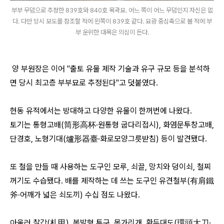
부부 무덤으로 추정한 839호와 840호 목곽묘. 어느 쪽이 어느 무덤인지 자신은 없
다. 다만 당시 보도를 참조할 적에 왼쪽이 839호 같다. 묘광 중심축으로 볼 적에 부
부 운위한 대목은 의심이 든다.
양 부원장은 이어 "출토 유물 제작 기술과 유구 규모 등을 분석하
면 당시 최고층 부부묘로 추정된다"고 덧붙였다.
현동 유적에서는 방대하고 다양한 유물이 한꺼번에 나왔다.
토기는 통형고배(筒形高杯·원통형 굽다리접시), 화염문투창고배,
단경호, 노형기대(爐形器臺·화로모양그릇받침) 등이 발견됐다.
또 철을 만들 때 사용하는 도구인 모루, 쇠끌, 망치와 덩이쇠, 철찌
꺼기도 수습됐다. 배를 제작하는 데 쓰는 도구인 유견철부(有肩鐵
斧·어깨가 넓은 쇠도끼) 수십 점도 나왔다.
아울러 찰갑(札甲), 복발형 투구, 목가리개, 환두대도(環頭大刀·