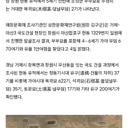
남 창원 현동 유적에서 5세기 전반에 조성한 부부묘로 추정되
는 거대한 목곽묘(木槨墓·덧널무덤) 2기가 나타났다.
매장문화재 조사기관인 삼한문화재연구원(원장 김구군)은 거제-
마산3 국도건설 현장인 창원시 마산합포구 현동 1329번지 일원에
서 진행한 발굴조사 결과, 부부묘를 포함해 4∼6세기 가야 무덤 6
70여기와 유물 1만여점을 찾았다고 4일 밝혔다.
경남 거제시 장목면과 창원시 우산동을 잇는 국도 건설 과정에서
조사된 현동 유적에서는 청동기시대 유구(遺構·건물의 자취) 37
기를 비롯해 가야시대 목곽묘 622기, 석곽묘(石槨墓·돌덧널무
덤) 35기, 토광묘(土壙墓·널무덤) 17기와 기타 유구 200여기가
확인됐다.