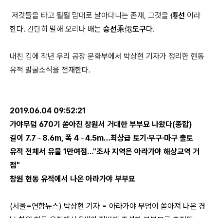
저것들을 타고 훨훨 맘대로 날아다니는 존재, 그것을
僊선
이라
한다. 간단히 말해 오리나 배는
승선乘僊도구
다.
내친 김에 작년 우리 공장 문화부에서 박상현 기자가 정리한 현동
유적 발굴소식을 전재한다.
2019.06.04 09:52:21
가야무덤 670기 쏟아진 창원서 거대한 부부묘 나왔다(종합)
길이 7.7∼8.6m, 폭 4∼4.5m…최상급 토기·무구·마구 출토
유적 전체서 유물 1만여점…"조사 지역은 아라가야 해상교역 거
점"
창원 현동 유적에서 나온 아라가야 부부묘
(서울=연합뉴스) 박상현 기자 = 아라가야 무덤이 쏟아져 나온 경