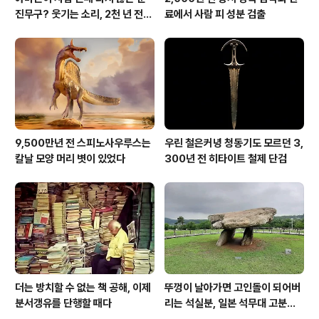
진무구? 웃기는 소리, 2천 년 전에
료에서 사람 피 성분 검출
이미 사람 바글바글
9,500만년 전 스피노사우루스는
우린 철은커녕 청동기도 모르던 3,
칼날 모양 머리 볏이 있었다
300년 전 히타이트 철제 단검
더는 방치할 수 없는 책 공해, 이제
뚜껑이 날아가면 고인돌이 되어버
분서갱유를 단행할 때다
리는 석실분, 일본 석무대 고분의