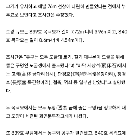
크기가 유사하고 해발 76m 선상에 나란히 만들었다는 점에서 부
부묘로 보인다고 조사단은 주장했다.
토광 규모는 839호 목곽묘가 길이 7.72m·너비 3.96m이고, 840
호 목곽묘는 길이 8.6m·너비 4.54m이다.
조사단은 "유구는 모두 도굴돼 토기, 철기 대부분이 도굴을 위해
뚫은 구멍인 도굴갱에서 출토됐다"며 "바닥 시상석(屍床石)에서
는 고배(高杯·굽다리접시), 단경호(短頸壺·목짧은항아리), 장경
호(長頸壺·목긴항아리), 철촉, 꺾쇠 등 일부만 남았다"고 설명했
다.
두 목곽묘에서는 모두 투창(透窓·굽에 뚫은 구멍)을 정교하게 내
고 모양이 세련된 화염문투창고배가 나왔다.
또 839호 무덤에서는 농구와 공구가 발견됐고, 840호 목곽묘에