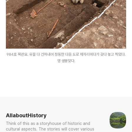
984호 목관묘. 유믈 다 건져내어 정동한 다음 도로 제자리에다가 갖다 놓고 찍었다.
영 생뚱맞다.
로그 정보
AllaboutHistory
Think of this as a storyhouse of historic and
cultural aspects. The stories will cover various