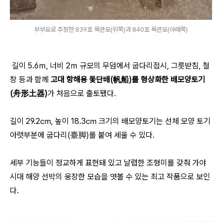
부부묘로 추정한 839호 목관묘(위쪽)과 840호 목관묘(아래쪽)
길이 5.6ｍ, 너비 2ｍ 규모의 무덤에서 굽다리접시, 그릇받침, 철
창 등과 함께
고대 항해용 돛단배(帆船)를 형상화한 배모양토기
(舟形土器)
가 처음으로 출토됐다.
길이 29.2㎝, 높이 18.3㎝ 크기의 배모양토기는 선체 모양 토기
아랫부분에 굽다리(臺脚)를 붙여 세울 수 있다.
세부 기능들이 정교하게 표현돼 있고 날렵한 조형미를 갖춰 가야
시대 해양 선박의 웅장한 모습을 엿볼 수 있는 최고 작품으로 보인
다.