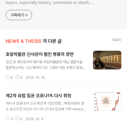
topics, especially history, sometimes in-depth,
sometimes with a light touch. One constant
approach will be to resist any common sense or
구독하기
generalized viewpoint
더보기
NEWS & THESIS
의 다른 글
호림박물관 신사관이 펼친 병풍의 향연
글 내용
인근 모 예식장에서 배기동 국립박물관장 따님 결혼식을
참관하고서는 그냥 헤어지기도 그래서 마침 주변이 호림박
물관 신사분관이라 서너명 떼지어 그곳으로 향했다. 책가
8
0
2020. 10. 10.
도 특별전을 끝낸 이곳이 이번엔 전을 개막한 소식은 들었
기에 이참에 그거나 보자해서 기별을 넣었더니 마침 유진
현 선생이 근무하는 날이라 해서 잘됐다 싶었다. 저번 책가
제2차 유럽 침공 코로나19..다시 휘청
도도 이 자리를 빌려 소개했거니와 이번 정원전 역시 같은
글 내용
병풍 전시라는 점에서 일맥으로 상통한다. 다만 이번 병풍
러시아 코로나19 신규 확진자 1만2천명…역대 최대치 경
전은 정원을 내세우긴 했지만 구체로 들어가면 좀 복잡다
신 송고시간 2020-10-09 21:04 김승욱 기자 www.yn
기한 측면이 있으니 그만큼 다양하다. 풍속도가 있는가 하
a.co.kr/view/AKR20201009078800108?section
면 경직도耕織圖라 해서 양잠 혹은 직물짜기 소재 그림도
3
0
2020. 10. 9.
=international/all 러시아 코로나19 신규 확진자 1만2천
있고 효자도 백자도百子圖가 있는가 하면 고사인물도故
명…역대 최대치 경신 | 연합뉴스 러시아 코로나19 신규 확