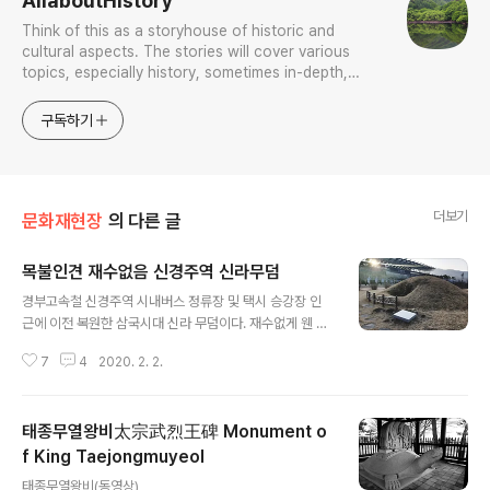
AllaboutHistory
Think of this as a storyhouse of historic and
cultural aspects. The stories will cover various
topics, especially history, sometimes in-depth,
sometimes with a light touch. One constant
approach will be to resist any common sense or
구독하기
generalized viewpoint
더보기
문화재현장
의 다른 글
목불인견 재수없음 신경주역 신라무덤
글 내용
경부고속철 신경주역 시내버스 정류장 및 택시 승강장 인
근에 이전 복원한 삼국시대 신라 무덤이다. 재수없게 웬 무
덤을 사람 내왕이 가장 많은 데다 갖다 놓을 생각을 누가 했
7
4
2020. 2. 2.
는지 알 수는 없지만, 인근 고속철 공사구간에서 발견되었
다 해서 저리 했을 것이로대, 뭐 볼짝없이 지도위원이란 자
들과 문화재위원이란 자들이 탁상에서 저리 결정했을 것이
태종무열왕비太宗武烈王碑 Monument o
다. 이전 복원은 누가 했는지 입간판에 없다. 저 내력은 어
떠한가? 현지 안내판을 본다. 먼저 한글본이다. 탈초하면
f King Taejongmuyeol
글 내용
이렇다. 경주 방내리고분군 1호 돌방무덤 | 慶州芳内里
태종무열왕비(동영상)