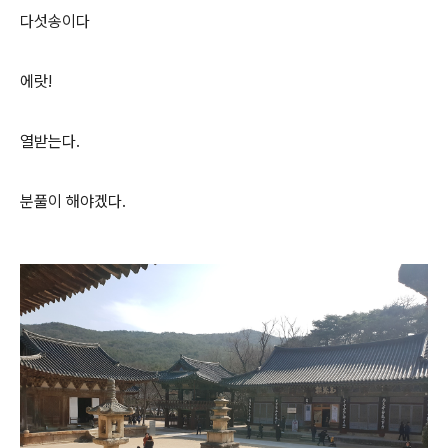
다섯송이다
에랏!
열받는다.
분풀이 해야겠다.