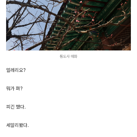
통도사 매화
얼레리오?
뭐가 펴?
피긴 했다.
세알리봤다.