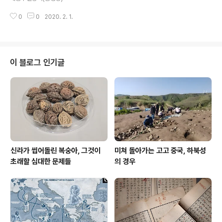
古墳群1號石室墳 The Ancient Tombs Site at Ban
gnae-ri, Gyeongju 삼국시대 (신라. 7세기경) 경주 방
0
0
2020. 2. 1.
내리고분군은 단석산 동쪽 끝자락인 경주시 건천읍 방내리
산20-2번지 ..
이 블로그 인기글
신라가 씹어돌린 복숭아, 그것이
미쳐 돌아가는 고고 중국, 하북성
초래할 심대한 문제들
의 경우