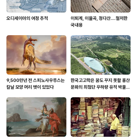
오디세이아의 여정 추적
이퇴계, 이율곡, 정다산....철저한
국내용
9,500만년 전 스피노사우루스는
한국고고학은 꿈도 꾸지 못할 홍산
칼날 모양 머리 볏이 있었다
문화의 최첨단 우하량 유적 박물관
[신화통신]