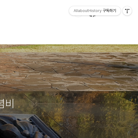
AllaboutHistory
구독하기
념비