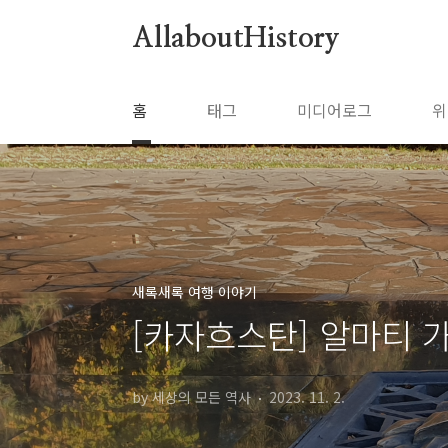
본문 바로가기
AllaboutHistory
홈
태그
미디어로그
위
새록새록 여행 이야기
[카자흐스탄] 알마티 가
by 세상의 모든 역사
2023. 11. 2.