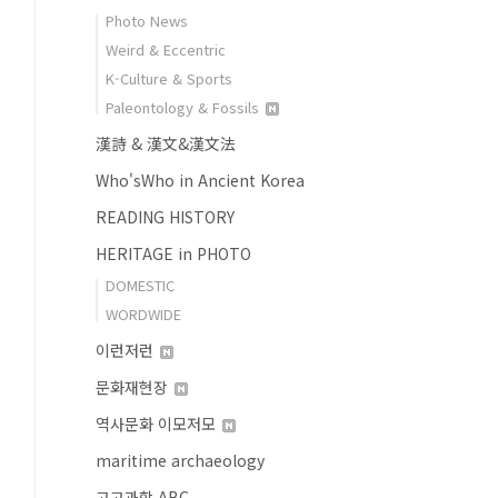
Photo News
Weird & Eccentric
K-Culture & Sports
Paleontology & Fossils
漢詩 & 漢文&漢文法
Who'sWho in Ancient Korea
READING HISTORY
HERITAGE in PHOTO
DOMESTIC
WORDWIDE
이런저런
문화재현장
역사문화 이모저모
maritime archaeology
고고과학 ABC