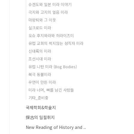
슈겐도와 일본 미라 이야기
극지와 고지의 얼음 미라
마왕퇴와 그 이웃
실크로드 미라
오슈 후지와라와 히라이즈미
유럽 교회의 썩지않는 성직자 미라
신대륙의 미라
조선시대 미라
유럽 니탄 미라 (Bog Bodies)
북극 동물미라
우연이 만든 미라
미라 너머, 뼈를 남긴 사람들
기타_준비중
국제학회&학술지
探古의 일필휘지
New Reading of History and ..