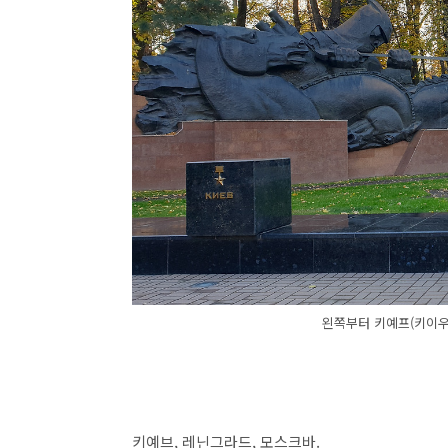
왼쪽부터 키예프(키이우
키예브, 레닌그라드, 모스크바.