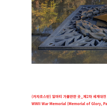
(카자흐스탄) 알마티 가볼만한 곳_제2차 세계대전
WWII War Memorial (Memorial of Glory, P