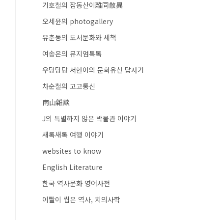
기호철의 잡동산이雜同散異
오세윤의 photogallery
유춘동의 도서문화와 세책
여송은의 뮤지엄톡톡
우당당탕 서현이의 문화유산 답사기
차순철의 고고통신
南山雜談
J의 특별하지 않은 박물관 이야기
새록새록 여행 이야기
websites to know
English Literature
한국 역사문화 영어사전
이빨이 씹은 역사, 치의사학