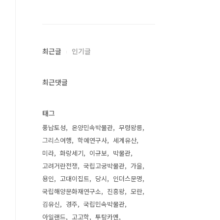
최근글
인기글
최근댓글
태그
풍납토성
온양민속박물관
무령왕릉
그리스여행
학예연구사
세계유산
미라
화랑세기
이규보
박물관
고려거란전쟁
국립고궁박물관
가을
용인
고대이집트
당시
인더스문명
국립해양문화재연구소
진흥왕
모란
김유신
경주
국립민속박물관
아일랜드
고고학
투탕카멘