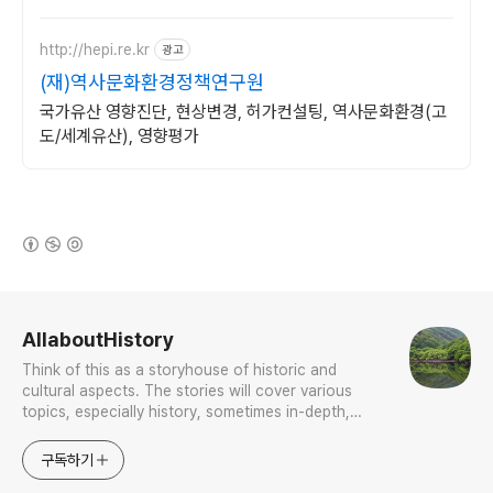
http://hepi.re.kr
광고
(재)역사문화환경정책연구원
국가유산 영향진단, 현상변경, 허가컨설팅, 역사문화환경(고
도/세계유산), 영향평가
(새창열림)
로그 정보
AllaboutHistory
Think of this as a storyhouse of historic and
cultural aspects. The stories will cover various
topics, especially history, sometimes in-depth,
sometimes with a light touch. One constant
approach will be to resist any common sense or
구독하기
generalized viewpoint