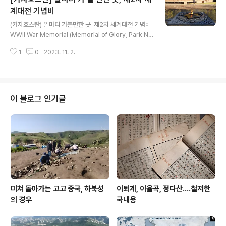
먹었나보다..), 광장을 내려다 볼 수 있는 야외 루프탑 레스
계대전 기념비
글 내용
토랑이 호프집마냥 캐주얼하게 흥겨운 분위기다. 저녁 때
(카자흐스탄) 알마티 가볼만한 곳_제2차 세계대전 기념비
는 라이브 연주도 해 준다. 가격대는 타슈켄트 물가를 생각
WWII War Memorial (Memorial of Glory, Park Na
하면 중상 정도. 위치도 좋다. 숙소 근처에서 혹시나 여유가
med After Panfilov’s 28 Guardsmen) 과거의 동지
되면 들를 만한 곳을 찾기 위해 인근 지역 구글 리뷰를 검색
1
0
2023. 11. 2.
가 현재의 적으로 제2차 세계대전과 관련된 기념비, 또는
했다. 타슈켄트에서 가장 유명..
소련시절 기념물들은 아마 전 세계에 수백 곳 넘게 존재할
것이다. 알마티 이곳은 소비에트 연방 시절 나치로부터 모
스크바를 방어하다가 군사 28명과 함께 사망한 Panfilov
장군 이름을 따서 만든 공원이다. 전쟁기념물들이 으레 그
이 블로그 인기글
렇듯, 그리고 구 소련 기념물들이 보통 그렇듯, 선 굵은 대
형 청동상, 꺼지지 않는 불꽃 조형물 등과 함께 일명 ‘소비
에트의 별’이 곳곳에 새겨져 있다. 한 쪽 섹션은 1917년부
터 1921년까지 러시아혁명에 대한..
미쳐 돌아가는 고고 중국, 하북성
이퇴계, 이율곡, 정다산....철저한
의 경우
국내용