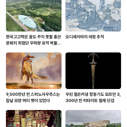
한국고고학은 꿈도 꾸지 못할 홍산
오디세이아의 여정 추적
문화의 최첨단 우하량 유적 박물관
[신화통신]
9,500만년 전 스피노사우루스는
우린 철은커녕 청동기도 모르던 3,
칼날 모양 머리 볏이 있었다
300년 전 히타이트 철제 단검