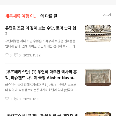
더보기
새록새록 여행 이야기
의 다른 글
유럽을 조금 더 깊이 보는 수단, 로마 숫자 읽
기
글 내용
유럽여행을 하다 보면 수많은 조각상과 수많은 건축물을
만나게 된다. 언제 지어진 것인지 매번 검색해 보기도 귀찮
고, 그렇다고 모든 정보를 공부하고 가기엔 슬프게도 이미
0
0
2023. 11. 29.
머리가 굳어버린 지금의 우리를 위해 로마 숫자 읽는 법을
소개한다. 이것만 알아도 해당 유산과 관련된 연도에 대한
간단한 정보를 쉽게 파악할 수 있다. (‘정보’라 함은 꼭 만든
[우즈베키스탄] (1) 우연히 마주한 역사의 흔
해만 의미하는건 아니고, 중요한 새겨넣음이 있었던 해 일
수도 있다.) MCCCCLXX Ⅲ이 3인 것과, V가 5인 것은 벽
적, 타슈켄트 나보이 극장 Alisher Navoiy
글 내용
걸이 시계나 손목시계를 통해 익히 접했을 것이다. 여러 변
Theater
타슈켄트 행이 정해지자마자 우선, 가성비 괜찮은 숙소부
형도 있으나, 문화유산에서 흔히 볼 수 있는 기본적인 것만
터 찾았다. 타슈켄트에는 롯데시티호텔이 있다.(한국의 그
간단히 나열하면, F : 5000 (문화유산에서 볼 일은 거의
롯데시티호텔이다.) 건물은 옛날 건물을 개조한 것인데, 예
없다) / 5000년전에 로마 숫자로 새긴 게 없으니까. M : ..
3
0
2023. 12. 3.
전에는 타슈켄트의 최고급 호텔 라인 중 하나였지만 요즘
엔 더 좋은 호텔이 많아졌다. 조식 때 한식이 함께 제공되고
메뉴에도 한글이 병기되어 있다. 타슈켄트에 아무리 한식
[카자흐스탄] 알마티 가 볼 만한 곳, 제2차 세
당이 많다 하더라도 조식으로 먹는 기분은 또 다르고(나이