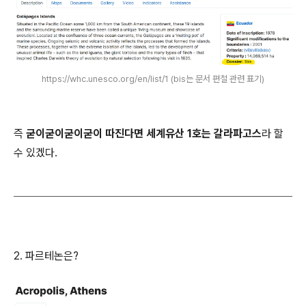
https://whc.unesco.org/en/list/1 (bis는 문서 편철 관련 표기)
즉
굳이굳이굳이굳이 따진다면 세계유산
1
호는 갈라파고스
라 할
수 있겠다.
2. 파르테논은?