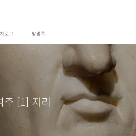
치로그
방명록
 [1] 지리