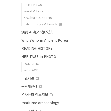
Photo News
Weird & Eccentric
K-Culture & Sports
Paleontology & Fossils
漢詩 & 漢文&漢文法
Who'sWho in Ancient Korea
READING HISTORY
HERITAGE in PHOTO
DOMESTIC
WORDWIDE
이런저런
문화재현장
역사문화 이모저모
maritime archaeology
고고과학 ABC