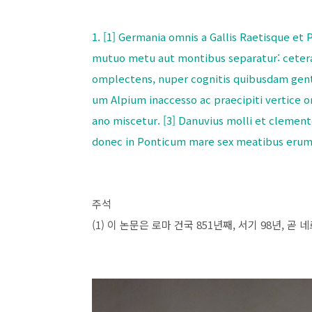
1. [1] Germania omnis a Gallis Raetisque et
mutuo metu aut montibus separatur: cetera 
omplectens, nuper cognitis quibusdam genti
um Alpium inaccesso ac praecipiti vertice o
ano miscetur. [3] Danuvius molli et clement
donec in Ponticum mare sex meatibus erum
주석
(1) 이 논문은 로마 건국 851년째, 서기 98년,