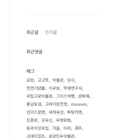
최근글
인기글
최근댓글
태그
모란
고고학
박물관
당시
천연기념물
이규보
학예연구사
국립고궁박물관
그리스여행
문화재
풍납토성
고려거란전쟁
museum
인더스문명
세계유산
투탕카멘
진흥왕
김유신
무령왕릉
동국이상국집
가을
미라
경주
고대이집트
온양민속박물관