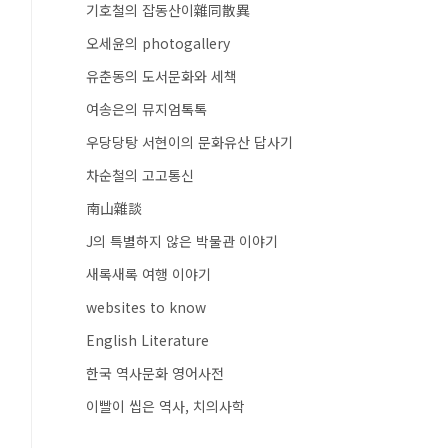
기호철의 잡동산이雜同散異
오세윤의 photogallery
유춘동의 도서문화와 세책
여송은의 뮤지엄톡톡
우당당탕 서현이의 문화유산 답사기
차순철의 고고통신
南山雜談
J의 특별하지 않은 박물관 이야기
새록새록 여행 이야기
websites to know
English Literature
한국 역사문화 영어사전
이빨이 씹은 역사, 치의사학