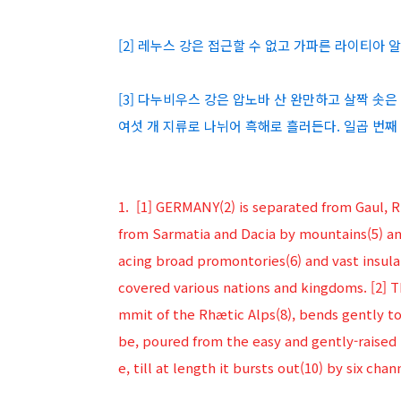
[2] 레누스 강은 접근할 수 없고 가파른 라이티아
[3] 다누비우스 강은 압노바 산 완만하고 살짝 솟은
여섯 개 지류로 나뉘어 흑해로 흘러든다. 일곱 번
1. [1] GERMANY(2) is separated from Gaul, R
from Sarmatia and Dacia by mountains(5) an
acing broad promontories(6) and vast insular 
covered various nations and kingdoms. [2] T
mmit of the Rhætic Alps(8), bends gently to
be, poured from the easy and gently-raised r
e, till at length it bursts out(10) by six cha