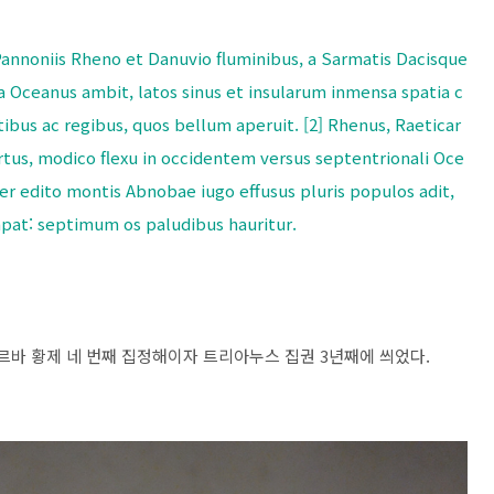
 Pannoniis Rheno et Danuvio fluminibus, a Sarmatis Dacisque
Oceanus ambit, latos sinus et insularum inmensa spatia c
bus ac regibus, quos bellum aperuit. [2] Rhenus, Raeticar
rtus, modico flexu in occidentem versus septentrionali Oce
er edito montis Abnobae iugo effusus pluris populos adit,
pat: septimum os paludibus hauritur.
 곧 네르바 황제 네 번째 집정해이자 트리아누스 집권 3년째에 씌었다.