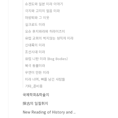
슈겐도와 일본 미라 이야기
극지와 고지의 얼음 미라
마왕퇴와 그 이웃
실크로드 미라
오슈 후지와라와 히라이즈미
유럽 교회의 썩지않는 성직자 미라
신대륙의 미라
조선시대 미라
유럽 니탄 미라 (Bog Bodies)
북극 동물미라
우연이 만든 미라
미라 너머, 뼈를 남긴 사람들
기타_준비중
국제학회&학술지
探古의 일필휘지
New Reading of History and ..