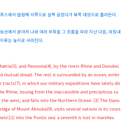
 알프스에서 발원해 서쪽으로 살짝 굽었다가 북쪽 대양으로 흘러든다.
 능선에서 쏟아져 나와 여러 부족을 그 흐름을 따라 지난 다음, 마침내
째 지류는 늪지로 사라진다.
hætia(3), and Pannonia(4), by the rivers Rhine and Danube;
d mutual dread. The rest is surrounded by an ocean, embr
tracts(7), in which our military expeditions have lately dis
he Rhine, issuing from the inaccessible and precipitous su
 the west, and falls into the Northern Ocean. [3] The Danu
idge of Mount Abnoba(9), visits several nations in its cours
nnels(11) into the Pontic sea: a seventh is lost in marshes.