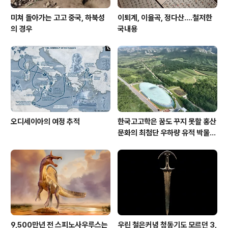
미쳐 돌아가는 고고 중국, 하북성
이퇴계, 이율곡, 정다산....철저한
의 경우
국내용
오디세이아의 여정 추적
한국고고학은 꿈도 꾸지 못할 홍산
문화의 최첨단 우하량 유적 박물관
[신화통신]
9,500만년 전 스피노사우루스는
우린 철은커녕 청동기도 모르던 3,