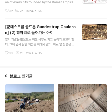
on of every city founded by the Roman Empire,
outside of Italy.곧, 지금이 이탈리아 반도 외곽 지점에
32
22
2024. 6. 16.
로마가 건설한 도시들이란다.유의할 점은 그것이 포섭한
옛 그리스 문화권에선 로마 식민도시가 없다는 점이다.아
주 없지는 않을 테지만 로마는 저짝에 그리스가 건설한 식
[군데스트룹 콜드론 Gundestrup Cauldro
민도시들을 접수한 것이다.저 식민도시가 집중 포진하는
지점을 보면 저 식민도시들을 통해 로마기 기획한 음모가
n] (2) 항아리로 들어가는 아이
글 내용
한 눈에 드러난다.영원할 것 같은 로마의 지배도 순식간에
앞서 개괄을 봤으므로 이젠 세부로 치고 들어가 보고자 한
무너지고 비잔틴 동로마로 쪼그라들고 말았다.이태리는 그
다. 그에 앞서 발견 지점은 아래와 같다. 바로 앞 장면은 이
분열을 더욱 가속화해 그 분열 상태가 이후 천오백년이나
콜드론 내부를 장식하는 세부라. 보통 재탄생으로 해석한
계속된 사실이 믿기는가?다른 지역들 역시 모조리 독립했
33
23
2024. 6. 15.
다. 아래로는 켈트족임이 분명해 보이는데 개중에서도 보
다.식민..
병이 일렬을 이루어 왼쪽 인물을 행해 전진한다. 이 인물은
전쟁을 관장하는 신 아닐까 한단다. 이걸 좀 펼쳐본다. 도상
을 이해하는 데는 이 장면이 훨씬 이해가 쉽다. 보병렬 뒤로
는 꼭대기에 멧돼지 한 마리가 앉은 헬멧을 쓴 전사 1명과
이 블로그 인기글
다시 그 뒤로 이상한 장대 비스무리한 것들을 각기 든 세 명
이 보이는데 이를 카르닉스 선수들 carnyx players이라
는 해설이 보인다. 그 보병렬 위 상단은 가는 방향이 정반대
라, 기마 전사 또는 족장이라 생각되는 사람들이 오른쪽 방
향을 향해 달..