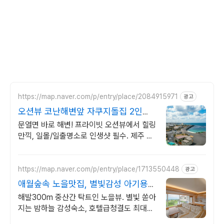
https://map.naver.com/p/entry/place/2084915971
광고
오션뷰 코난해변앞 자쿠지돌집 2인
~10인 대가족/단체예약
문열면 바로 해변! 프라이빗 오션뷰에서 힐링
만끽, 일몰/일출명소로 인생샷 필수. 제주 감
성 예쁘다고 소문난 힐링스테이, 바배큐불멍,
스파족욕, 제주바다보러오세요
https://map.naver.com/p/entry/place/1713550448
광고
애월숲속 노을맛집, 별빛감성 아기용품
완벽구비, 대가족
해발300m 중산간 탁트인 노을뷰. 별빛 쏟아
지는 밤하늘 감성숙소, 호텔급청결도 최대
14인 복층 독채, 5개의 침대와 넓은 다이닝