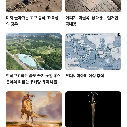
미쳐 돌아가는 고고 중국, 하북성
이퇴계, 이율곡, 정다산....철저한
의 경우
국내용
한국고고학은 꿈도 꾸지 못할 홍산
오디세이아의 여정 추적
문화의 최첨단 우하량 유적 박물관
[신화통신]