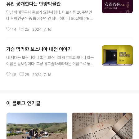
유첩 공개한다는 안양박물관
글 내용
담당 학예연구사 홍보가 요란시럽다. 이르기를 20주년인
데 학예연구직 좀 뽑아주면 안 되나 하더니 50살에 은퇴하
는 게나의 소망인데 이루어질 수 있게 도와주소 라 한다. 학
44
26
2024. 7. 16.
예직 충원과 쉰살 은퇴가 무슨 관계인지 알 수는 없지만 암
튼 이래저래 바빠지면 논리가 맞지 아니하는 말도 술술 나
오기 마련이다. 안양시립 공립박물관인 안양박물관이 개관
가슴 먹먹한 보스니아 내전 이야기
20년을 맞아 소장품 중에서도 그 소장 과정이 우여곡절이
글 내용
있다는 삼성기유첩을 처음으로 공개한다는데 삼성기유첩
내 세대는 보스니아니 혹은 보스니아 헤르체고비나니 하는
이라? 나로서는 금시초문이라 검색해 본다. 三聖記遊帖
이름은 듣보잡이다. 그냥 유고슬라비라라는 이름으로 퉁쳤
이라 쓴다 하니, 이 맥락으로는 도무지 제목이 무엇을 말하
을 뿐이며, 그런 유고 기반 사건이라 해서 세계사 시간에 배
려는지 알 수가 없다. 제목을 저자 자신이 붙인 것일까 의심
45
28
2024. 7. 16.
운 딱 한 가지는 오직 사라예보 총성이 있어, 이걸로 제1차
이 들기도 한다. 암튼 조선 후기 도화서 화원 박기준朴基
세계대전이 터졌다는 일뿐이다. 나중에 알고 보니 이 유고
駿(?~?)이란 이가 지인들과 함께 관악산과..
슬라비아, 혹은 약칭 유고가 연방국가이며, 인종 종교가 얽
힌 그리 복잡한 불안불안한 동거 상태였으니, 그것이 페레
스트로이카 여파로 민족 분쟁이 폭발하면서 내가 아는 유
이 블로그 인기글
고라는 나라는 지구상에서 영영 사라지고 그에서 무수한
새로운 국가가 생겨났다. 아 하나가 더 있다. 사라예보 탁
구. 1973년 4월 9일, 당시만 해도 공산권이라 해서 동토
凍土의 땅이라 일컬은 사라예보에서 열린 세계탁구선수권
대회에서 한국의 이에리사와 정현숙, 박..