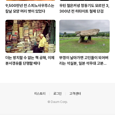
9,500만년 전 스피노사우루스는
우린 철은커녕 청동기도 모르던 3,
칼날 모양 머리 볏이 있었다
300년 전 히타이트 철제 단검
더는 방치할 수 없는 책 공해, 이제
뚜껑이 날아가면 고인돌이 되어버
분서갱유를 단행할 때다
리는 석실분, 일본 석무대 고분의
경우
의안내
티스토리
로그인
고객센터
© Daum Corp.