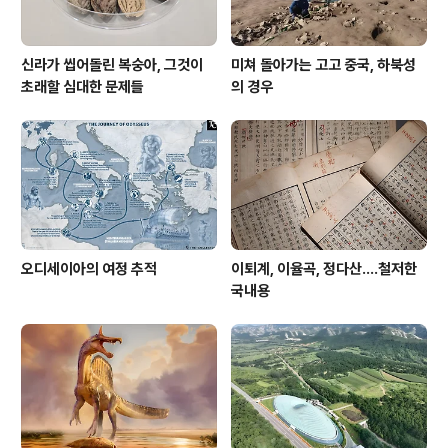
신라가 씹어돌린 복숭아, 그것이
미쳐 돌아가는 고고 중국, 하북성
초래할 심대한 문제들
의 경우
오디세이아의 여정 추적
이퇴계, 이율곡, 정다산....철저한
국내용