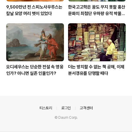
9,500만년 전 스피노사우루스는
한국고고학은 꿈도 꾸지 못할 홍산
칼날 모양 머리 볏이 있었다
문화의 최첨단 우하량 유적 박물관
[신화통신]
오디세우스는 단순한 전설 속 영웅
더는 방치할 수 없는 책 공해, 이제
인가? 아니면 실존 인물인가?
분서갱유를 단행할 때다
의안내
티스토리
로그인
고객센터
© Daum Corp.