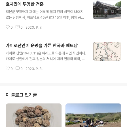
호치민에 투영한 건준
글 내용
일본군 무장해제 후에는 어떻게 될지 전혀 비전이 나오지
않는 상황에서, 베트남도 45년 8월 15일 이후, 힘의 공백
기가 만들어졌는데 그 공백의 정도는 일본제국의 지근거리
0
0
2023. 9. 9.
에 위치한 조선의 경우보다 훨씬 강력했다. 특히 베트남의
경우, 일본군 무장해제를 위해 진주한 군대가 북쪽의 중국
군과 남쪽의 영국군이라는 점에서 소련과 미군이 진주한
카이로선언이 운명을 가른 한국과 베트남
한반도와는 상황이 완전히 달랐다. 베트남이 45년 8월 15
글 내용
일 이후, 가장 두려워 한 것은 2차대전 이전 이 지역을 식민
카이로 선언(1943. 11)은 여러모로 의문에 싸인 사건이다.
지배하던 프랑스가 다시 돌아오는 것이었다. 특히 프랑스
카이로 선언에서 전후 일본의 처리에 대해 연합국 미국, 영
는 비시정권 이후 드골의 자유프랑스가 연합국-승전국의
국, 중국 3개국이 밝힌 내용을 보면, 3대 동맹국은 일본의
편에 섬으로써 베트남으로 돌아올 가능성이 매우 높았다.
0
0
2023. 9. 8.
침략을 정지시키고 이를 벌하기 위하여 이번 전쟁을 수행
해방과 함께 추축국 일본이 궤멸되어 사실상의 식민모국이
하고 있는 것으로, 위 동맹국은 자국을 위하여 어떠한 이익
공중분해 되어버린 조선과는 상황이 달랐..
도 요구하지 않으며, 또 영토를 확장할 의도가 없다. 위 동
맹국의 목적은 일본이 1914년 제1차 세계 대전 개시 이후
에 탈취 또는 점령한 태평양의 도서 일체를 박탈할 것과 만
이 블로그 인기글
주, 대만 및 팽호도와 같이 일본이 청국으로부터 빼앗은 지
역 일체를 중화민국에 반환함에 있다. 또한 일본은 폭력과
탐욕으로 약탈한 다른 일체의 지역으로부터 구축될 것이
다. 앞의 3대국은 조선민의 노예상태에 유의하여 적당한
시기에 조선을 자주 독..