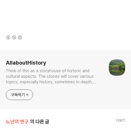
(새창열림)
로그 정보
AllaboutHistory
Think of this as a storyhouse of historic and
cultural aspects. The stories will cover various
topics, especially history, sometimes in-depth,
sometimes with a light touch. One constant
approach will be to resist any common sense or
구독하기
generalized viewpoint
더보기
노년의 연구
의 다른 글