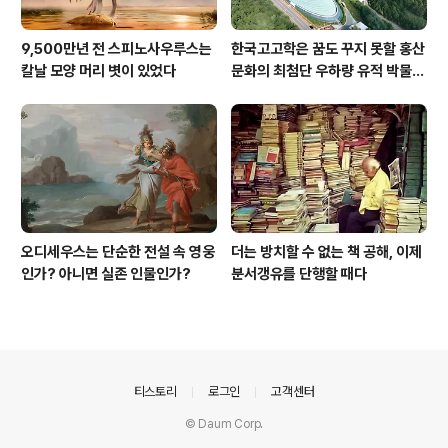
9,500만년 전 스피노사우루스는
한국고고학은 꿈도 꾸지 못할 홍산
칼날 모양 머리 볏이 있었다
문화의 최첨단 우하량 유적 박물관
[신화통신]
오디세우스는 단순한 전설 속 영웅
더는 방치할 수 없는 책 공해, 이제
인가? 아니면 실존 인물인가?
분서갱유를 단행할 때다
의안내
티스토리
로그인
고객센터
© Daum Corp.