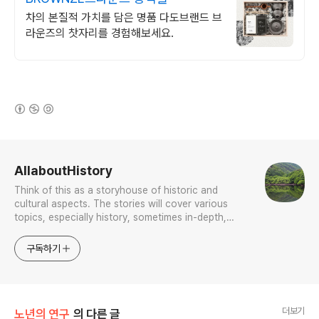
차의 본질적 가치를 담은 명품 다도브랜드 브
라운즈의 찻자리를 경험해보세요.
(새창열림)
로그 정보
AllaboutHistory
Think of this as a storyhouse of historic and
cultural aspects. The stories will cover various
topics, especially history, sometimes in-depth,
sometimes with a light touch. One constant
approach will be to resist any common sense or
구독하기
generalized viewpoint
더보기
노년의 연구
의 다른 글