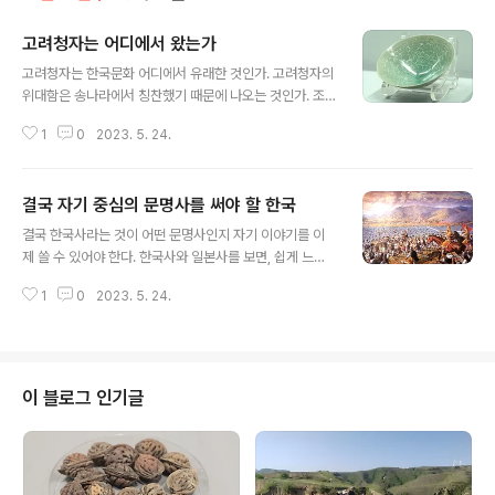
고려청자는 어디에서 왔는가
글 내용
고려청자는 한국문화 어디에서 유래한 것인가. 고려청자의
위대함은 송나라에서 칭찬했기 때문에 나오는 것인가. 조
선백자는 한국문화 어디에서 유래한 것인가. 조선도자기의
1
0
2023. 5. 24.
위대함은 일본의 조선도자기 예찬 때문에 나오는 것인가.
냉정하게 고려청자 조선백자가 한국문화 어떤 부분에서 유
래한 것인지, 당시 우리 조상들이 이 청자와 백자를 어떻게
결국 자기 중심의 문명사를 써야 할 한국
즐겼는지, 그 설명을 본 적이 있는가. 고려청자와 조선 도자
글 내용
기의 위대함을 설명하는 데에는 항상 송나라 소동파의 고
결국 한국사라는 것이 어떤 문명사인지 자기 이야기를 이
려청자 칭찬과 조선도자기를 탐낸 일본의 도자기 전쟁, 조
제 쓸 수 있어야 한다. 한국사와 일본사를 보면, 쉽게 느낄
선 도공의 이야기가 양념으로 들어간다. 정작 우리나라 안
수 있는 부분의 하나가, 일본사의 경우 자기 완결성을 갖는
에서는 스토리도 없는 청자와 백자가 송나라와 일본의 찬
1
0
2023. 5. 24.
역사서술을 견지하고 있다는 점이다. 앞서 예를 들었지만,
상으로 한국문화사의 상석에 앉을 수 있는 것인가? 아. 우
일본의 도자기 감상문화가 나오기 전에 히가시야마 문화가
리의 반가사유상은 단언컨대 일본의 반가사유상이..
나오고 이것은 더 위로 올라가면 선불교와 이어진다. 이야
기가 인과관계를 이루며 완결성을 갖는 문화의 연속고리로
계속 이어진다는 말이다. 우리는 이런 면에서 고도의 완성
이 블로그 인기글
도를 가진 역사서술에 실패하고 있다. 도자기는 일본에 전
해주었고, 일본인들도 감탄 할 정도의 예술성이 있기 때문
에 교과서에 들어간다. 금속활자는 세계 최초로 만들었기
때문에 교과서에 들어간다. 각종 자랑거리를 원칙도 없고