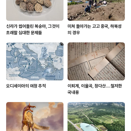
상호간 인과관계도 없이 백화점식으로 늘..
신라가 씹어돌린 복숭아, 그것이
미쳐 돌아가는 고고 중국, 하북성
초래할 심대한 문제들
의 경우
오디세이아의 여정 추적
이퇴계, 이율곡, 정다산....철저한
국내용