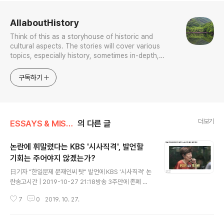
로그 정보
AllaboutHistory
Think of this as a storyhouse of historic and
cultural aspects. The stories will cover various
topics, especially history, sometimes in-depth,
sometimes with a light touch. One constant
approach will be to resist any common sense or
구독하기
generalized viewpoint
더보기
ESSAYS & MISCELLANIES
의 다른 글
논란에 휘말렸다는 KBS '시사직격', 발언할
기회는 주어야지 않겠는가?
글 내용
日기자 "한일문제 문재인씨 탓" 발언에 KBS '시사직격' 논
란송고시간 | 2019-10-27 21:18방송 3주만에 존폐 위
기설까지…KBS 아직 별도 입장 없어 난 이 방송을 직접 청
7
0
2019. 10. 27.
취하진 않았기에, 나 자신이 이 방송 사안을 두고는 가타부
타 할 처지가 아니다. 다만 한 가지 우려스런 점은 보도와
같은 내용을 프로그램에서 다뤘다 해서, 그런 이야기도 들