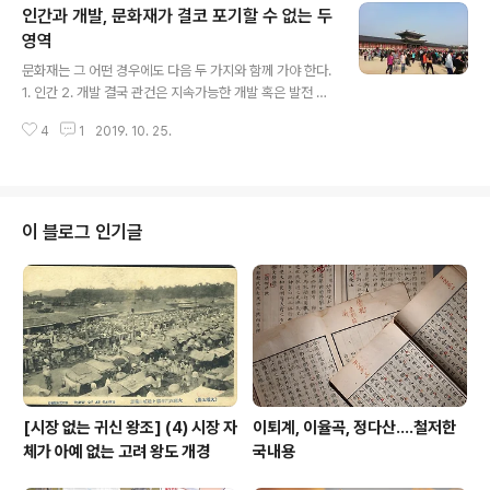
인간과 개발, 문화재가 결코 포기할 수 없는 두
을 준비는 되어 있어야 한다는 생각은 비슷한 사안에서 많
이 생각한다. 악화일로를 치닫는 작금 한일관계 전개를 두
영역
글 내용
고, 우리야 모든 탓을 아베 혹은 일본정부로 돌리고 싶고,
문화재는 그 어떤 경우에도 다음 두 가지와 함께 가야 한다.
그게 이 사안을 단순화하는데 절대적 도움이 되는 것은 사
1. 인간 2. 개발 결국 관건은 지속가능한 개발 혹은 발전 su
실이지만, 일본 혹은 아베가 왜 저리 나설 수밖에 없느냐 하
stainable development 이다. 우리의 문화재는 어떠한
는 고민도 간접이 아닌 저와 같은 직접적인 언급을 통해 들
4
1
2019. 10. 25.
가? 여전히 문화재에서 사람과 개발을 유리하는 것이 보존
을 준비는 되어..
의 능사로 안다. 문화재를 보존하는 첩경은 인간과 함께 하
는 개발이 있을 뿐이다. 문화재보호법 저 두 구절 곳곳에 삽
입해 개정해야 한다. 그리고 문화재보호법 어디에도 '관
광'이라는 말이 단 한 군데도 없는 거 아는가? 관광이 무슨
이 블로그 인기글
문화재의 저승사자인 줄로만 안다. (2017.10. 25) 사람이
없는 문화재가 무슨 소용이란 말인가? 이건 자연유산도 마
찬가지다. 담배 못 피게 하고 철조망 쳐놓고 못들어가게 하
는 것이 능사인가? 멧돼지는 때려잡아야지 자연이란 이유..
[시장 없는 귀신 왕조] (4) 시장 자
이퇴계, 이율곡, 정다산....철저한
체가 아예 없는 고려 왕도 개경
국내용