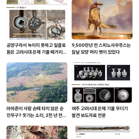
공양구라서 녹이지 못하고 일괄로
9,500만년 전 스피노사우루스는
묻은 고려시대 은제 기물 떼거리로
칼날 모양 머리 볏이 있었다
여주서 발견
아마존이 사람 손때 타지 않은 순
여주 고려시대 은제 기물 무더기
진무구? 웃기는 소리, 2천 년 전에
발견 보도자료 전문
이미 사람 바글바글