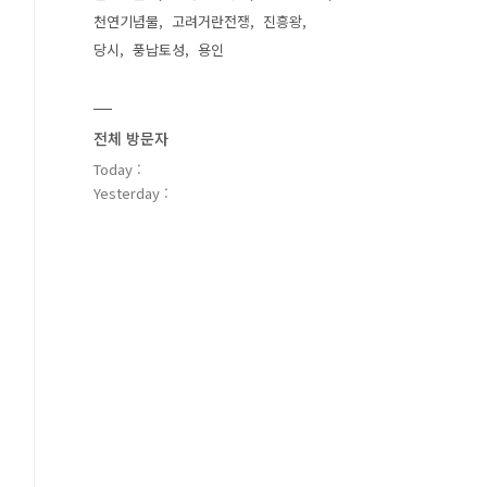
천연기념물
고려거란전쟁
진흥왕
당시
풍납토성
용인
전체 방문자
Today :
Yesterday :