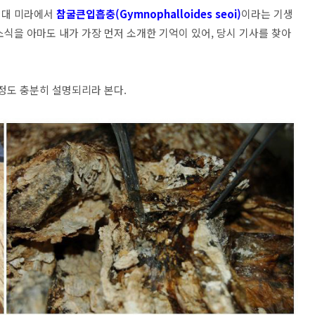
시대 미라에서
참굴큰입흡충(Gymnophalloides seoi)
이라는 기생
식을 아마도 내가 가장 먼저 소개한 기억이 있어, 당시 기사를 찾아
 정도 충분히 설명되리라 본다.