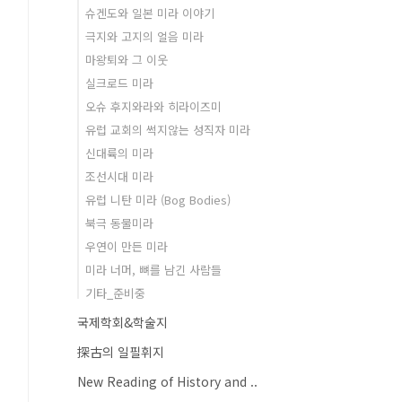
슈겐도와 일본 미라 이야기
극지와 고지의 얼음 미라
마왕퇴와 그 이웃
실크로드 미라
오슈 후지와라와 히라이즈미
유럽 교회의 썩지않는 성직자 미라
신대륙의 미라
조선시대 미라
유럽 니탄 미라 (Bog Bodies)
북극 동물미라
우연이 만든 미라
미라 너머, 뼈를 남긴 사람들
기타_준비중
국제학회&학술지
探古의 일필휘지
New Reading of History and ..