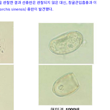
 관찰한 결과 선충란은 관찰되지 않은 대신, 참굴큰입흡충과 이
rchis sinensis) 충란이 발견됐다.