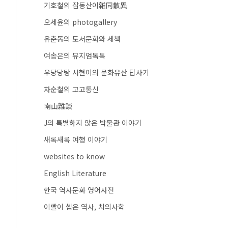
기호철의 잡동산이雜同散異
오세윤의 photogallery
유춘동의 도서문화와 세책
여송은의 뮤지엄톡톡
우당당탕 서현이의 문화유산 답사기
차순철의 고고통신
南山雜談
J의 특별하지 않은 박물관 이야기
새록새록 여행 이야기
websites to know
English Literature
한국 역사문화 영어사전
이빨이 씹은 역사, 치의사학