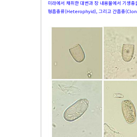
미라에서 채취한 대변과 장 내용물에서 기생충을
형흡충류(Heterophyid), 그리고 간흡충(Clono