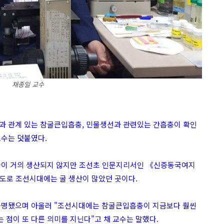
채종일 교수
er)과 관계 있는 참굴큰입흡충, 민물생선과 관련있는 간흡충이 확인
교수는 덧붙였다.
 굴이 거의 생산되지 않지만 조선초 인문지리서인 《신증동국여지
도로 조선시대에는 굴 생산이 많았던 곳이다.
해 증명됐으며 아울러 "조선시대에는 참굴큰입흡충이 지금보다 훨씬
 점이 또 다른 의미를 지닌다"고 채 교수는 말했다.