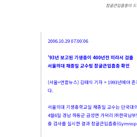
참굴큰입흡충이 드러
2006.10.29 07:00:06
'93년 보고된 기생충이 400년전 미라서 검출
서울의대 채종일 교수팀 참굴큰입흡충 확인
(서울=연합뉴스) 김태식 기자 = 1993년에야 
다.
서울의대 기생충학교실 채종일 교수는 단국대의대
4월6일 경남 하동군 금성면 가덕리 ㈜한국남부
충 검사를 실시한 결과 참굴큰입흡충(Gymnophal