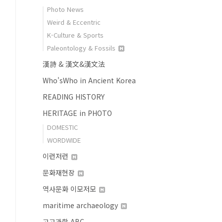
Photo News
Weird & Eccentric
K-Culture & Sports
Paleontology & Fossils
漢詩 & 漢文&漢文法
Who'sWho in Ancient Korea
READING HISTORY
HERITAGE in PHOTO
DOMESTIC
WORDWIDE
이런저런
문화재현장
역사문화 이모저모
maritime archaeology
고고과학 ABC