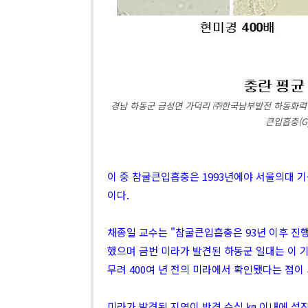
경남 하동군 금성면 가덕리 ㈜한국남부발전 하동화력 
큰입흡충(Gym
이 중 참굴큰입흡충은 1993년에야 서울의대
이다.
채종일 교수는 "참굴큰입흡충은 93년 이후 진
했으며 금번 미라가 발견된 하동군 일대는 이 
무려 400여 년 전의 미라에서 확인됐다는 점이
미라가 발견된 지역이 반경 수십 ㎞ 이내에 섬