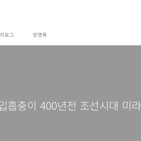
치로그
방명록
큰입흡충이 400년전 조선시대 미