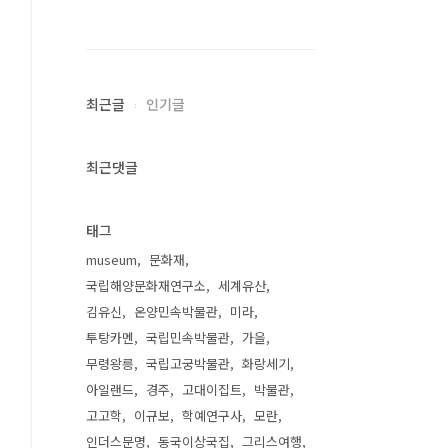
최근글
인기글
최근댓글
태그
museum
문화재
국립해양문화재연구소
세계유산
김유신
온양민속박물관
미라
투탕카멘
국립민속박물관
가을
무령왕릉
국립고궁박물관
화랑세기
아일랜드
경주
고대이집트
박물관
고고학
이규보
학예연구사
모란
인더스문명
동국이상국집
그리스여행