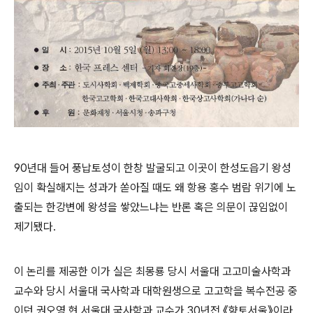
90년대 들어 풍납토성이 한창 발굴되고 이곳이 한성도읍기 왕성
임이 확실해지는 성과가 쏟아질 때도 왜 항용 홍수 범람 위기에 노
출되는 한강변에 왕성을 쌓았느냐는 반론 혹은 의문이 끊임없이
제기됐다.
이 논리를 제공한 이가 실은 최몽룡 당시 서울대 고고미술사학과
교수와 당시 서울대 국사학과 대학원생으로 고고학을 복수전공 중
이던 권오영 현 서울대 국사학과 교수가 30년전 《향토서울》이라