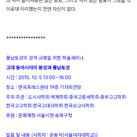
나 역시 돌이켜보면 많은 보도, 그리고 적지 않은 발표가 그랬을 것
이로대 이리했는지 전연 자신이 없다.
****************
풍납토성의 성격 규명을 위한 학술세미나
고대 동아시아의 왕성과 풍납토성
시간 : 2015. 10. 5 13:00~18:00
장소 : 한국프레스센터 19층 기자회견장
주최
·
주관 : 도시사학회·백제학회·중국고중세학회·중부고고학회·
한국고고학회·한국고대사학회·한국상고사학회
후원 : 문화재청·서울시청·송파구청
발표 및 내용 (사회자 : 문동석(서울여자대학교))