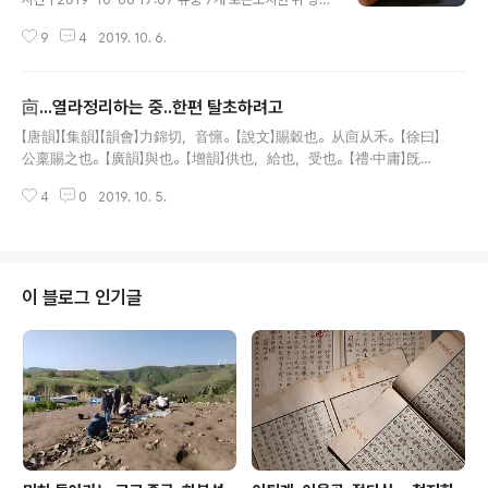
예정…과천과학관, 내년 8월께 특별전 이 장수하늘소는 표
9
4
2019. 10. 6.
본이 마리당 1억원을 호가한다. 그 정도로 귀하신 몸이다.
국내에서는 실상 멸종 직전 단계 아닌가 했는데, 근자 고무
적인 소식이 있었다. 춘천에서 그 유충을 찾은 모양이다. 이
㐭...열라정리하는 중..한편 탈초하려고
소식을 나는 우리 공장인지, 아니면 포털인지에서 보기는
글 내용
했는데, 문화부 기사가 아니라 해서 흘려버리고 말았다. 한
【唐韻】【集韻】【韻會】力錦切，音懔。【說文】賜穀也。从㐭从禾。【徐曰】
데 그 발견 소식을 아마도 국립과학관과 국립문화재연구소
公稟賜之也。【廣韻】與也。【增韻】供也，給也，受也。【禮·中庸】旣稟
가 동시 배포한 모양인지, 주로 과학 담당기자들이 기사를
稱事。【歐陽氏曰】古者給人以食，取之倉廩，故因稱稟給，稟食。
작성한 여파인 듯 하다. 나와바리가 다르면, 아무리 이쪽 관
4
0
2019. 10. 5.
【前漢·孝文紀】吏稟當受鬻者。【師古註】稟，給也。又【唐韻】【集韻】【韻
련 사안이라 해도 쳐다보지도 않는 일이 언론계라고 별다
會】筆錦切，賓上聲。受命曰稟。【書·說命】臣下罔攸稟令。【傳】稟，
르지 아니하다. ..
受也。毛氏曰：今俗以白事爲稟，古無此義。又水名。【水經注】長社
北界有稟水。又【集韻】逋鴆切，賓去聲。受也。 【韻會】俗作禀，非。
『說文解字』賜穀也。从㐭从禾。筆錦切『說文解字注』(稟)賜榖也。賜
이 블로그 인기글
榖曰稟。中庸。旣稟稱事。鄭注周禮宫正、內宰、廩人、掌固皆云。
稍食、祿稟也。又司稼注云。賙、稟其艱阨。晉惠帝云。官鼃可給
稟。凡若此類。今本多譌爲廩。卽有未譌者、亦皆讀爲力甚切矣。
今之廩膳生員、於古當作稟膳。从㐭禾。禾猶榖也。榖於㐭。周禮
所謂以待賙賜、稍食也。凡賜榖..