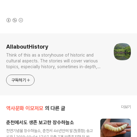
(새창열림)
로그 정보
AllaboutHistory
Think of this as a storyhouse of historic and
cultural aspects. The stories will cover various
topics, especially history, sometimes in-depth,
sometimes with a light touch. One constant
approach will be to resist any common sense or
구독하기
generalized viewpoint
더보기
역사문화 이모저모
의 다른 글
춘천에서도 생존 보고한 장수하늘소
글 내용
천연기념물 장수하늘소, 춘천서 46년만에 발견(종합) 송고
시간 | 2019-10-06 17:07 유충 7개 보존조치한 뒤 방사