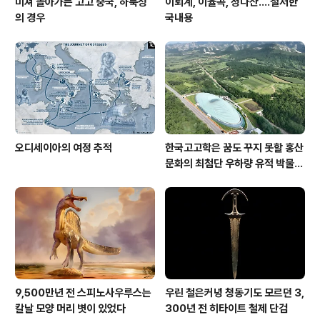
미쳐 돌아가는 고고 중국, 하북성
이퇴계, 이율곡, 정다산....철저한
의 경우
국내용
오디세이아의 여정 추적
한국고고학은 꿈도 꾸지 못할 홍산
문화의 최첨단 우하량 유적 박물관
[신화통신]
9,500만년 전 스피노사우루스는
우린 철은커녕 청동기도 모르던 3,
칼날 모양 머리 볏이 있었다
300년 전 히타이트 철제 단검