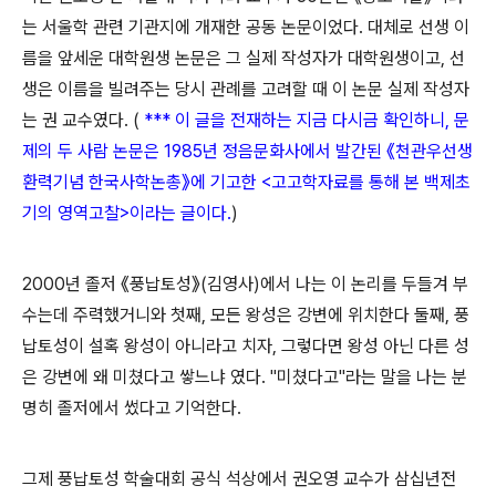
는 서울학 관련 기관지에 개재한 공동 논문이었다. 대체로 선생 이
름을 앞세운 대학원생 논문은 그 실제 작성자가 대학원생이고, 선
생은 이름을 빌려주는 당시 관례를 고려할 때 이 논문 실제 작성자
는 권 교수였다. (
*** 이 글을 전재하는 지금 다시금 확인하니, 문
제의 두 사람 논문은 1985년 정음문화사에서 발간된
《천관우선생
환력기념 한국사학논총》
에 기고한 <고고학자료를 통해 본 백제초
기의 영역고찰>이라는 글이다.
)
2000년 졸저 《풍납토성》(김영사)에서 나는 이 논리를 두들겨 부
수는데 주력했거니와 첫째, 모든 왕성은 강변에 위치한다 둘째, 풍
납토성이 설혹 왕성이 아니라고 치자, 그렇다면 왕성 아닌 다른 성
은 강변에 왜 미쳤다고 쌓느냐 였다. "미쳤다고"라는 말을 나는 분
명히 졸저에서 썼다고 기억한다.
그제 풍납토성 학술대회 공식 석상에서 권오영 교수가 삼십년전