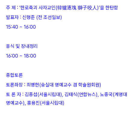
주 제 : ‘한로축괴 사자교인(韓獹逐塊 獅子咬人)’을 한탄함
발표자 : 신형준 (전 조선일보)
15:40 ~ 16:00
휴식 및 장내정리
16:00 ~ 18:00
종합토론
토론좌장 : 최병현(숭실대 명예교수 겸 학술원회원)
토 론 자 : 김종섭(서울시립대), 김태식(연합뉴스), 노중국(계명대
명예교수), 홍용진(서울시립대)