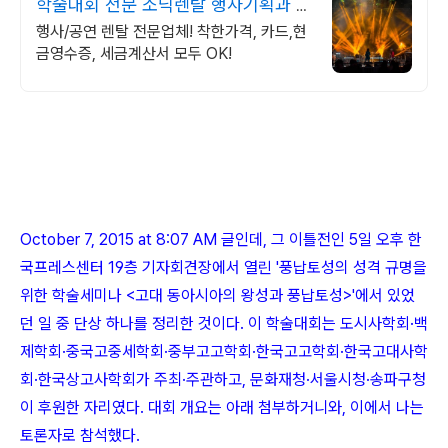
학술대회 전문 소닉렌탈 행사기획과 행
사장비 선두주자
행사/공연 렌탈 전문업체! 착한가격, 카드,현
금영수증, 세금계산서 모두 OK!
October 7, 2015 at 8:07 AM 글인데, 그 이틀전인 5일 오후 한
국프레스센터 19층 기자회견장에서 열린 '풍납토성의 성격 규명을
위한 학술세미나 <고대 동아시아의 왕성과 풍납토성>'에서 있었
던 일 중 단상 하나를 정리한 것이다. 이 학술대회는 도시사학회
·
백
제학회
·
중국고중세학회
·
중부고고학회
·
한국고고학회
·
한국고대사학
회
·
한국상고사학회가 주최
·
주관하고, 문화재청
·
서울시청
·
송파구청
이 후원한 자리였다. 대회 개요는 아래 첨부하거니와, 이에서 나는
토론자로 참석했다.