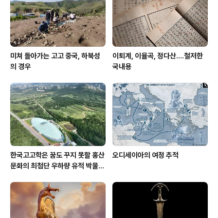
모습 선하다. 수중 발굴현장? 언뜻 생각하면 똥폼 날 듯하
지만, 이것만큼 허망한 현..
미쳐 돌아가는 고고 중국, 하북성
이퇴계, 이율곡, 정다산....철저한
의 경우
국내용
한국고고학은 꿈도 꾸지 못할 홍산
오디세이아의 여정 추적
문화의 최첨단 우하량 유적 박물관
[신화통신]