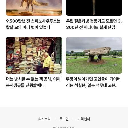
9,500만년 전 스피노사우루스는
우린 철은커녕 청동기도 모르던 3,
칼날 모양 머리 볏이 있었다
300년 전 히타이트 철제 단검
더는 방치할 수 없는 책 공해, 이제
뚜껑이 날아가면 고인돌이 되어버
분서갱유를 단행할 때다
리는 석실분, 일본 석무대 고분의
경우
의안내
티스토리
로그인
고객센터