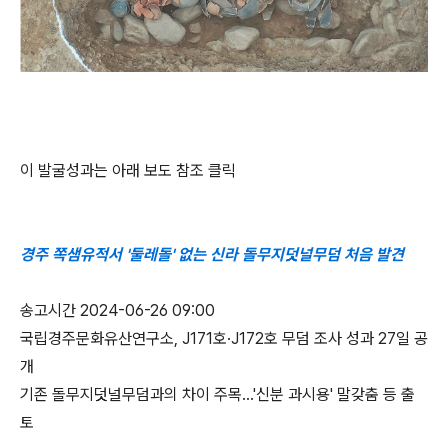
이 발굴성과는 아래 보도 참조 클릭
경주 쪽샘유적서 '둘레돌' 없는 신라 돌무지덧널무덤 처음 발견
송고시간 2024-06-26 09:00
국립경주문화유산연구소, J171호·J172호 무덤 조사 성과 27일 공
개
기존 돌무지덧널무덤과의 차이 주목…'신분 과시용' 말갖춤 등 출
토