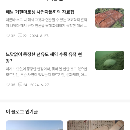
해남 거칠마토성 사전자문회의 자료집
글 내용
이른바 소도 니 해서 그것과 연관될 수 있는 고고학적 흔적
이 나왔다 해서 근자 언론을 통해 화려하게 등장한 해남 거
칠마토성 발굴소식을 나는 도판 중심으로 소개했거니
32
22
2024. 6. 27.
와 도판으로 보는 해남 거칠마토성 긴 말 필요없이 조사단
과 조사의뢰기관인 해남군에서 배포한 사전자문회의 자료
와 그 리플렛 원문을 제공하니 관심 있는 분들 열독 바란다.
느닷없이 등장한 선유도 해역 수중 유적 현
장?
글 내용
이게 느닷없이 등장한 현장이라, 뭐라 볼 만한 것도 있으면
모르건만, 무슨 사연이 있었는지 모르지만, 문화재청, 아니
다 국가유산청인지 어디에서 기자님들 양떼처럼 우루루 몰
35
24
2024. 6. 27.
고가서 군산 선유도 해역 수중 유적 발굴현장이라 해서 공
개한 모양이지만세상 어디 볼 것도 없는데 왜 이런 쇼를 해
댔는지 모르겠다. 안다, 그 고충. 용산에 뭔가는 보여야겠고
해서 뭐 이리한 모양이지만 뭐라도 볼 만한 게 있어야 할 거
아닌가?그러니 흘러간 노래밖에 더 부르겠는가? 이 해역
이 블로그 인기글
일대 과거 자료 정리는 이참에 잘했다 해주고 싶다. 그러면
서 뭔가 상차림은 해야겠고 해서 아래와 같은 자료를 급조
해서 만들었으니 이걸 만드느라 또 실무진은 개고생했을