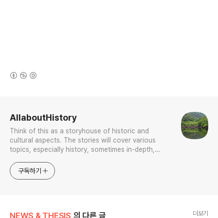
(새창열림)
로그 정보
AllaboutHistory
Think of this as a storyhouse of historic and
cultural aspects. The stories will cover various
topics, especially history, sometimes in-depth,
sometimes with a light touch. One constant
approach will be to resist any common sense or
구독하기
generalized viewpoint
더보기
NEWS & THESIS
의 다른 글