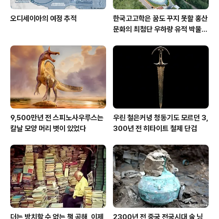
오디세이아의 여정 추적
한국고고학은 꿈도 꾸지 못할 홍산
문화의 최첨단 우하량 유적 박물관
[신화통신]
9,500만년 전 스피노사우루스는
우린 철은커녕 청동기도 모르던 3,
칼날 모양 머리 볏이 있었다
300년 전 히타이트 철제 단검
더는 방치할 수 없는 책 공해, 이제
2300년 전 중국 전국시대 술 닝