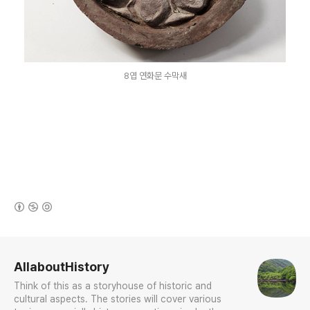
8엽 연화문 수막새
(새창열림)
로그 정보
AllaboutHistory
Think of this as a storyhouse of historic and
cultural aspects. The stories will cover various