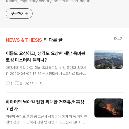
topics, especially history, sometimes in-depth,
sometimes with a light touch. One constant
approach will be to resist any common sense or
구독하기
generalized viewpoint
더보기
NEWS & THESIS
의 다른 글
이름도 요상하고, 성격도 요상한 해남 옥녀봉
토성 미스터리 풀리나?
글 내용
마한시대 산상 마을 '해남 옥녀봉토성' 비밀 풀린다 송고시
간 2023-04-05 17:31 옥녀봉토성 시굴조사로 토성·주
거지 등 발견 https://www.yna.co.kr/view/AKR2023
1
0
2023. 4. 5.
0405141400054?section=culture/all&site=topn
ews01 마한시대 산상 마을 '해남 옥녀봉토성' 비밀 풀린
다 | 연합뉴스(해남=연합뉴스) 조근영 기자 = 전남 해남지
하마터면 날아갈 뻔한 위대한 건축유산 홍성
역 고대사회의 실체를 규명하는데 중요유적으로 평가되는
옥녀봉 토성에서 마한시대부터 삼국시대에 이르는...www.
고산사
글 내용
yna.co.kr 이 옥녀봉토성을 내가 주목하기는 아주 오래 전
이젯밤 충청도 홍성 땅 고산사 상황이라 하며 이 쪽 지인 한
이라, 20년도 더 지난 아승끼 전세 겁에 현장을 다녀왔으
건택 선생이 다급하게 전한 몇 장면이다. 고산사 잿더미로
니, 당시 현지로 나를 안내한 이가 동신대 이정호 교수였으
날아가는 줄 알았다. 2005년 식목일 화재로 날아간 양양