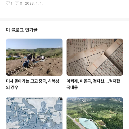
니, 그때 이 양반이 동신대에 정착..
1
0
2023. 4. 4.
낙산사가 그 사찰 내력과 품격으로 승부한 점과는 또 달라
서 이 고산사는 대광보전大光寶殿이라는 타이틀을 단 주
축 건물이 고색창연을 더한다. 이 대광보전은 국내서는 희
귀하기 짝이 없는 조선초기 건축물이다. 혹자는 고려말기
가능성도 있다고 본다. 그 위대한 건축물이 날아갈 뻔했다.
이 블로그 인기글
보통 대광보전이라 하면 비로자나부처님을 모신 전각을 말
하나 현재는 석가모니불을 모셨다고 기억한다. 그 불상 대
좌는 아름답기 짝이 없는 화강암 연화대좌다. 또 불단도 대
단히 시대를 올라가는 유산 아닌가 하는 느낌을 두어 번 답
사를 통해 실감했다. 다행히 화마는 ..
미쳐 돌아가는 고고 중국, 하북성
이퇴계, 이율곡, 정다산....철저한
의 경우
국내용