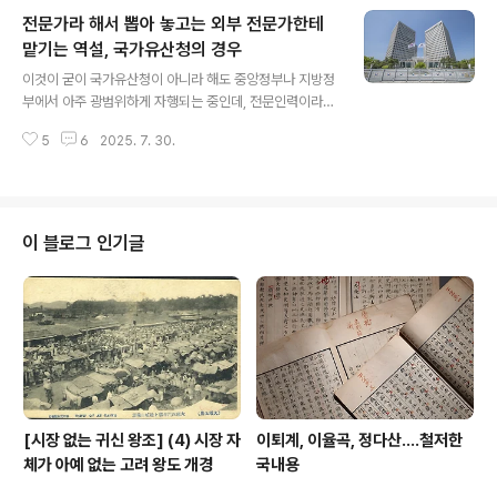
co.kr이 소식에 한국고고학과 일본고고학은 고개를 들지
전문가라 해서 뽑아 놓고는 외부 전문가한테
못해야 한다.봐라 저 장대한 칠레의 도둑님들을.저들은 칠
레 혹은 그 인근 남미 시장은 먹을 것이 없다, 세상이 좁다
맡기는 역설, 국가유산청의 경우
글 내용
면서 우린 세계시장을 진출한다 선언하고선 미국으로 진출
이것이 굳이 국가유산청이 아니라 해도 중앙정부나 지방정
했다.그 성과는 혁혁했으니 기왕 맞장뜰 거 센 놈이랑 붙어
부에서 아주 광범위하게 자행되는 중인데, 전문인력이라
야 한다 해서 키아누 리브스를 골랐다.털었다. 은근과 끈기
해서 뽑아놨으면 그네가 알아서 전문인력답게 판단하고 일
로 그의 동선 등등은 물론이려니와 보안장비 정보까지 모
5
6
2025. 7. 30.
을 처리해야지왜 또 다른 전문가랍시며 그네들 잡탕을 불
조리 빼내 마침내 털었다..
러다가 각종 자문회의하고 심의하며 또 심지어는 아주 자
주 돈까지 쥐어주며 용역까지 맡긴단 말인가?이 불합리한
작태는 도대체 무엇이란 말인가?이 습속이 더 고질이 되어
이제는 더는 손도 댈 수 없는 지경이 된 데가 문화재 행정이
이 블로그 인기글
다.나는 세상 어떤 나라 국가 행정이 이 따위 전근대적으로
자행되는지, 모든 결정을 문화재위원회라는 듣보잡 민간인
잡탕 기구에 맡기는 이런 일이 있는 사례를 알지 못한다.지
들 전문가라 해서 각종 인력 뽑아다 놨다. 학예연구직이라
해서 해당 분야 전문가라 해서 뽑아다 놨고 ..
[시장 없는 귀신 왕조] (4) 시장 자
이퇴계, 이율곡, 정다산....철저한
체가 아예 없는 고려 왕도 개경
국내용