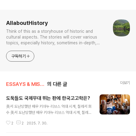
로그 정보
AllaboutHistory
Think of this as a storyhouse of historic and
cultural aspects. The stories will cover various
topics, especially history, sometimes in-depth,
sometimes with a light touch. One constant
approach will be to resist any common sense or
구독하기
generalized viewpoint
더보기
ESSAYS & MISCELLANIES
의 다른 글
도둑들도 국제무대 뛰는 판에 한국고고학은?
글 내용
美서 도난당했던 배우 키아누 리브스 억대 시계, 칠레서 회
수 美서 도난당했던 배우 키아누 리브스 억대 시계, 칠레서
회수 | 연합뉴스(멕시코시티=연합뉴스) 이재림 특파원 =
2
2
2025. 7. 30.
칠레 당국이 작년 말 절도 피해를 봤던 캐나다 출신 미 할리
우드 스타 키아누 리브스의 고급 시계 6점을...www.yna.