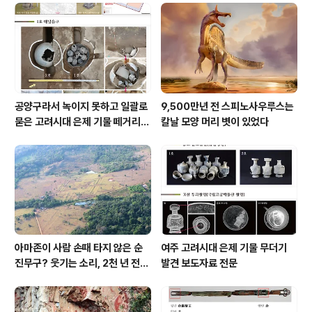
공양구라서 녹이지 못하고 일괄로
9,500만년 전 스피노사우루스는
묻은 고려시대 은제 기물 떼거리로
칼날 모양 머리 볏이 있었다
여주서 발견
아마존이 사람 손때 타지 않은 순
여주 고려시대 은제 기물 무더기
진무구? 웃기는 소리, 2천 년 전에
발견 보도자료 전문
이미 사람 바글바글