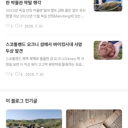
한 박물관 약탈 행각
글 내용
2022년 독일 만칭 박물관 털어 켈트 금화 훔친 일당 유죄
판결 지난 2022년 11월 독일 만칭Manching에 있는 켈
텐 뢰머 박물관Kelten Römer Museum에서 고대 켈트
2
1
2025. 7. 31.
족 금화 483개를 훔친 혐의로 세 남성이 유죄 판결을 최근
받았다고. 이 금화들은 1999년 만칭 인근 고고학 마을 발
굴에서 수습됐다. 기원전 3세기 켈트 시대 유물로 추정되
스코틀랜드 오크니 섬에서 바이킹시대 사암
며, 가치는 약 수백만 유로(하지만 실제 가치는 약 25만 유
로, 미화 약 27만 8천 달러)에 달한다. 절도범들은 만칭 시
두상 발견
글 내용
전체 전화 서비스와 인터넷 연결을 차단하는 대범한 수법
스코틀랜드 북쪽 북해로 돌출한 섬 오크니Orkney 쪽 사
을 쓰서 사건이 진행되는 동안 해당 기관이 지방 당국에 연
정을 보면 이 작은 땅이 고고학 본향처럼 활동하는 모습이
락할 수 없도록 했다. 네 남성은 지난 여름 독일 북부에서
여러 군데서 포착되는데, 끊임없는 고고학 성과를 쏟아낸
경찰이 주택, 사업체, 차량, 보트하우스 28곳을 수색..
2
5
2025. 7. 31.
다. 그런 오크니 제도 중에서도 루세이Rousay라는 데서
이번 여름 발굴 중에 900년 이상 역사를 거슬러 올라가는
바이킹 시대 사암 조각 두상이 스칼 농장Skaill Farm 유적
에서 발굴되었다 한다. 출처는 아래 https://archaeolog
yorkney.com/2025/07/24/skaill-wk2-2025/ Dig
이 블로그 인기글
diary - spectacular carved head found in week t
wo at Skaill farm - Archaeology OrkneyAn unex
pected and spectacular find ..