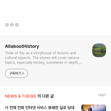
(새창열림)
로그 정보
AllaboutHistory
Think of this as a storyhouse of historic and
cultural aspects. The stories will cover various
topics, especially history, sometimes in-depth,
sometimes with a light touch. One constant
approach will be to resist any common sense or
구독하기
generalized viewpoint
더보기
NEWS & THESIS
의 다른 글
시 전체 전화 인터넷 서비스 봉쇄한 실로 담대