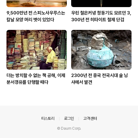
9,500만년 전 스피노사우루스는
우린 철은커녕 청동기도 모르던 3,
칼날 모양 머리 볏이 있었다
300년 전 히타이트 철제 단검
더는 방치할 수 없는 책 공해, 이제
2300년 전 중국 전국시대 술 닝
분서갱유를 단행할 때다
샤에서 발견
의안내
티스토리
로그인
고객센터
© Daum Corp.