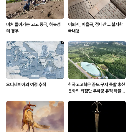
미쳐 돌아가는 고고 중국, 하북성
이퇴계, 이율곡, 정다산....철저한
의 경우
국내용
오디세이아의 여정 추적
한국고고학은 꿈도 꾸지 못할 홍산
문화의 최첨단 우하량 유적 박물관
[신화통신]