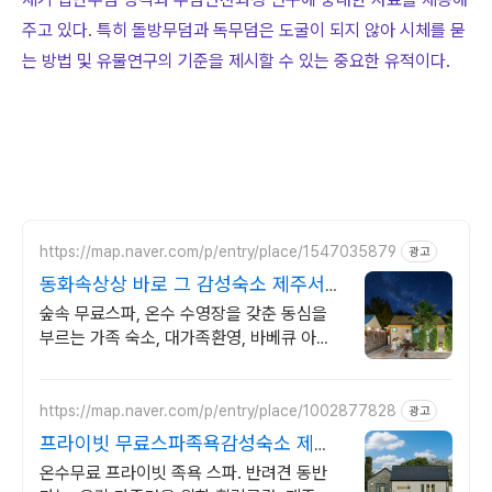
주고 있다. 특히 돌방무덤과 독무덤은 도굴이 되지 않아 시체를 묻
는 방법 및 유물연구의 기준을 제시할 수 있는 중요한 유적이다.
https://map.naver.com/p/entry/place/1547035879
광고
동화속상상 바로 그 감성숙소 제주서쪽
오설록근처 완벽독채
숲속 무료스파, 온수 수영장을 갖춘 동심을
부르는 가족 숙소, 대가족환영, 바베큐 아이
들과 어른 모두 좋아하는 따뜻한 수영장과 스
파, 아기용품 풀 세트 제공, 청결
https://map.naver.com/p/entry/place/1002877828
광고
프라이빗 무료스파족욕감성숙소 제주
돌담감성, 반려견 환영
온수무료 프라이빗 족욕 스파. 반려견 동반