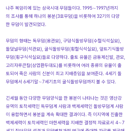
나주 복암리에 있는 삼국시대 무덤들이다. 1995∼1997년까지
의 조사를 통해 하나의 봉분(3호무덤)을 비롯하여 32기의 다양
한 무덤이 발견되었다.
무덤의 형태는 독무덤(옹관묘), 구덩식돌방무덤(수혈식석실묘),
돌덧널무덤(석관묘), 굴식돌방무덤(횡혈식석실묘), 앞트기식돌방
무덤(횡구식석실묘)들로 다양하다. 출토 유물은 금동제신발, 관모,
고리자루큰칼(삼엽환두대도)를 비롯하여 여러 종류의 유물이 출
토되어 죽은 사람의 신분이 최고 지배층임을 보여준다. 4세기 돌
무덤에서 6세기말∼7세기초의 굴식돌방무덤까지 볼 수 있다.
긴세월 동안 다양한 무덤양식을 한 봉분이 나타나는 것은 영산강
유역의 토착세력인 독무덤계 사람과 백제세력인 돌방무덤계 사람
이 융합하면서 봉분을 계속 확대한 결과이다. 즉 이지역에 진출한
백제세력이 토착세력인 마한세력을 지배한 결정적 자료로서 4∼7
세기 집단무덤 성격과 무덤변천과정 연구에 중대한 자료를 제공해