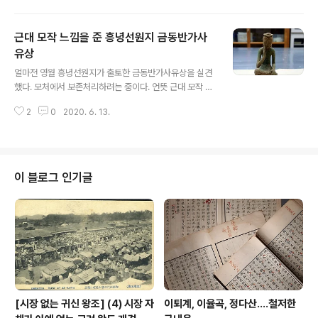
놨다.이 영동리고분군은 나랑도 인연이 무척이나 깊어 그
것이 지하에서 깨어나던 날 나도 그 현장에 있었다.인골 상
근대 모작 느낌을 준 흥녕선원지 금동반가사
태로 보아 얼굴 복원이 가능할 것으로 본다.인골이라면 입
맛 다시는 일군의 무리가 있으니 그쪽에서 알아서 할 일이
유상
글 내용
다.그간 어디갔나 무척이나 궁금했다가 이리도 다시 조우
얼마전 영월 흥녕선원지가 출토한 금동반가사유상을 실견
하니 아름답도다.(2016. 6. 10)
했다. 모처에서 보존처리하려는 중이다. 언뜻 근대 모작 같
은 느낌도 없지 않아 물어봤더니 그럴 가능성은 아주 적은
2
0
2020. 6. 13.
것으로 본다고 한다. 보존처리가 진행되면 많은 사실이 드
러나리라 본다. (2018. 6. 12) 모처란 국립춘천박물관이
다. 2년이 지났으니 보존처리는 끝났을 듯 한데 결과가 어
떠한지 궁금하다. 저 유물을 실견했을 적에 저에 적었듯이
언뜻 근대 모작인 듯한 느낌이 강했다. 이 분야 전문가들도
이 블로그 인기글
비슷한 반응을 보이는 이가 제법 있었다. 하지만 함부로 억
단할 일은 아니기에 보존처리 결과를 살펴야 할 것으로 본
다. 당시 관련 기사는 다음과 같다. 2018.04.03 18:59:4
0 영월 절터서 금동반가사유상 출토…"정식발굴로 찾은 첫
사례"(종합) ..
[시장 없는 귀신 왕조] (4) 시장 자
이퇴계, 이율곡, 정다산....철저한