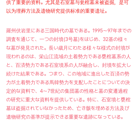
供了重要的资料。尤其是石室墓与瓮棺墓未被盗掘，是可
以为埋葬方法及遗物研究提供标准的重要遗址。
羅州伏岩里にある三国時代の墓である。1995～97年までの
調査を通じて、一つの封墳(3号墓)をはじめ、32基の様々
な墓が発見された。長い歳月にわたる様々な様式の封墳が
現われるのは、栄山江流域の土着勢力である甕棺墓系の人
と、百済勢力である石室墳系の人が融合し、封墳を拡大し
続けた結果である。つまり、この地域に進出した百済の勢
力が土着勢力である馬韓勢力を支配したことについての決
定的な資料で、4～7世紀の集団墓の性格と墓の変遷過程
の研究に重大な資料を提供している。特に、石室墳と甕棺
墓は盗掘されていなかったため、亡き骸を埋める方法及び
遺物研究の基準が提示できる重要な遺跡になっている。