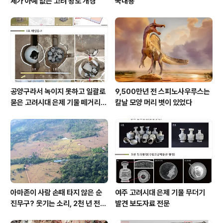
체가 아예 없는 고려 왕도 개경
국내용
공양구라서 녹이지 못하고 일괄로
9,500만년 전 스피노사우루스는
묻은 고려시대 은제 기물 떼거리로
칼날 모양 머리 볏이 있었다
여주서 발견
아마존이 사람 손때 타지 않은 순
여주 고려시대 은제 기물 무더기
진무구? 웃기는 소리, 2천 년 전에
발견 보도자료 전문
이미 사람 바글바글