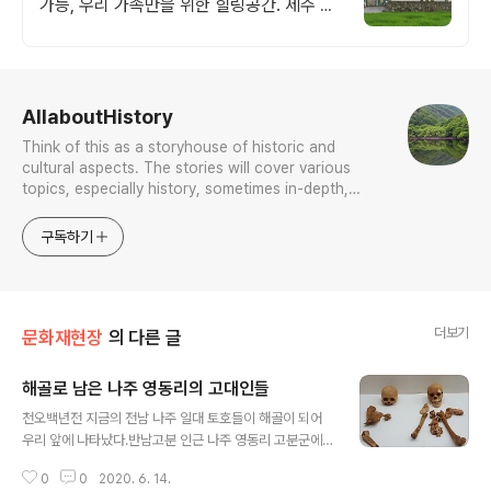
가능, 우리 가족만을 위한 힐링공간. 제주 이
주 10년차 부부가 직접 짓고 꾸민 정성 가득
감성 스테이, 야외 바베큐
로그 정보
AllaboutHistory
Think of this as a storyhouse of historic and
cultural aspects. The stories will cover various
topics, especially history, sometimes in-depth,
sometimes with a light touch. One constant
approach will be to resist any common sense or
구독하기
generalized viewpoint
더보기
문화재현장
의 다른 글
해골로 남은 나주 영동리의 고대인들
글 내용
천오백년전 지금의 전남 나주 일대 토호들이 해골이 되어
우리 앞에 나타났다.반남고분 인근 나주 영동리 고분군에
서 동신대박물관이 조사한 백제고분에서 드러났다.지금은
0
0
2020. 6. 14.
동신대 산학협력단이 위탁 운영하는 복암리전시관에 모셔