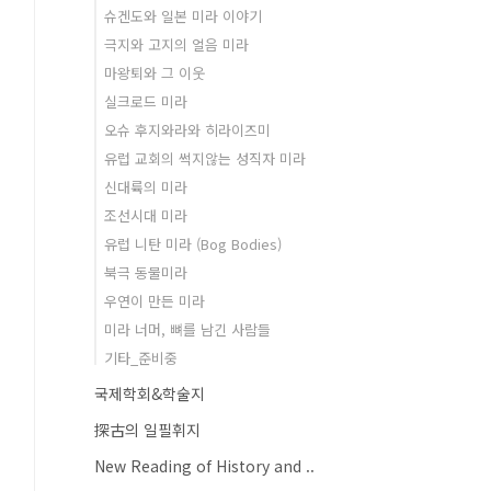
슈겐도와 일본 미라 이야기
극지와 고지의 얼음 미라
마왕퇴와 그 이웃
실크로드 미라
오슈 후지와라와 히라이즈미
유럽 교회의 썩지않는 성직자 미라
신대륙의 미라
조선시대 미라
유럽 니탄 미라 (Bog Bodies)
북극 동물미라
우연이 만든 미라
미라 너머, 뼈를 남긴 사람들
기타_준비중
국제학회&학술지
探古의 일필휘지
New Reading of History and ..