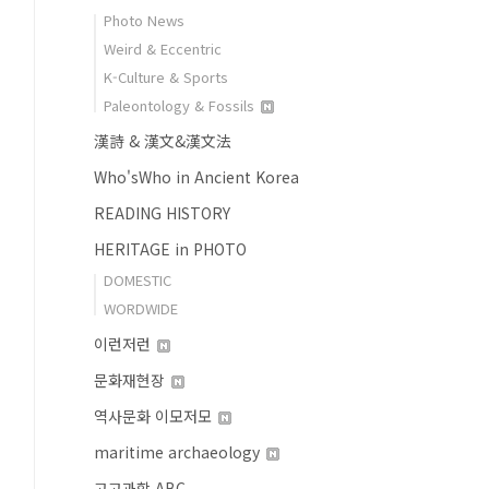
Photo News
Weird & Eccentric
K-Culture & Sports
Paleontology & Fossils
漢詩 & 漢文&漢文法
Who'sWho in Ancient Korea
READING HISTORY
HERITAGE in PHOTO
DOMESTIC
WORDWIDE
이런저런
문화재현장
역사문화 이모저모
maritime archaeology
고고과학 ABC