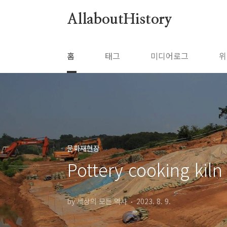
본문 바로가기
AllaboutHistory
홈
태그
미디어로그
위
문화재현장
Pottery cooking kiln 
by 세상의 모든 역사
2023. 8. 9.