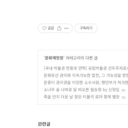
공감
구독하기
'
문화재현장
' 카테고리의 다른 글
[국내 박물관 현황과 연혁] 공립박물관 선두주자
문화유산 관리와 지속가능한 발전, 그 가능성을 향한 어
문중이 관리권을 이양한 소수서원, 행안부가 허가
소나무 숲 너머로 달 떠오른 월송정 by 신정일
(0)
죽을 만치 더운 날 찾은 티볼리 로마 황제 별장
(1)
관련글