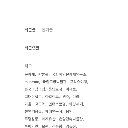
최근글
인기글
최근댓글
태그
문화재
박물관
국립해양문화재연구소
museum
국립고궁박물관
그리스여행
동국이상국집
풍납토성
이규보
고대이집트
아일랜드
경주
미라
가을
고고학
인더스문명
화랑세기
천연기념물
학예연구사
용인
무령왕릉
세계유산
온양민속박물관
투탕카멘
모란
진흥왕
김유신