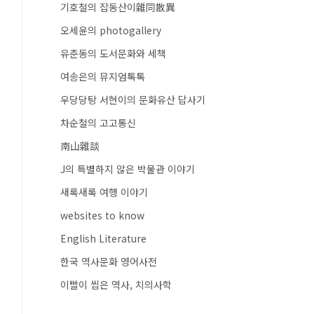
기호철의 잡동산이雜同散異
오세윤의 photogallery
유춘동의 도서문화와 세책
여송은의 뮤지엄톡톡
우당당탕 서현이의 문화유산 답사기
차순철의 고고통신
南山雜談
J의 특별하지 않은 박물관 이야기
새록새록 여행 이야기
websites to know
English Literature
한국 역사문화 영어사전
이빨이 씹은 역사, 치의사학