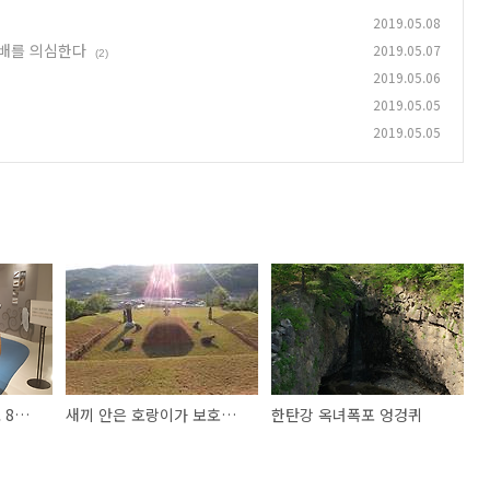
2019.05.08
무배를 의심한다
2019.05.07
(2)
2019.05.06
2019.05.05
2019.05.05
창녕 비봉리 유적 출토 8천년전 신석기시대 통나무배를 의심한다
새끼 안은 호랑이가 보호하는 고양 성녕대군묘
한탄강 옥녀폭포 엉겅퀴