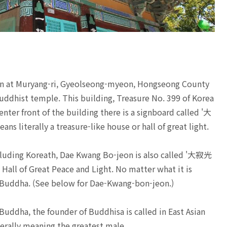
an at Muryang-ri, Gyeolseong-myeon, Hongseong County
dhist temple. This building, Treasure No. 399 of Korea
enter front of the building there is a signboard called '大
iterally a treasure-like house or hall of great light.
ncluding Koreath, Dae Kwang Bo-jeon is also called '大寂光
l of Great Peace and Light. No matter what it is
ana Buddha. (See below for Dae-Kwang-bon-jeon.)
Buddha, the founder of Buddhisa is called in East Asian
ally meaning the greatest male.