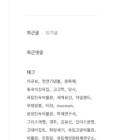
최근글
인기글
최근댓글
태그
이규보
천연기념물
문화재
동국이상국집
고고학
당시
국립민속박물관
세계유산
아일랜드
무령왕릉
미라
museum
온양민속박물관
학예연구사
그리스여행
경주
김유신
인더스문명
고대이집트
화랑세기
국립고궁박물관
박물관
진흥왕
국립해양문화재연구소