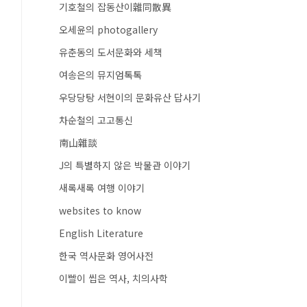
기호철의 잡동산이雜同散異
오세윤의 photogallery
유춘동의 도서문화와 세책
여송은의 뮤지엄톡톡
우당당탕 서현이의 문화유산 답사기
차순철의 고고통신
南山雜談
J의 특별하지 않은 박물관 이야기
새록새록 여행 이야기
websites to know
English Literature
한국 역사문화 영어사전
이빨이 씹은 역사, 치의사학