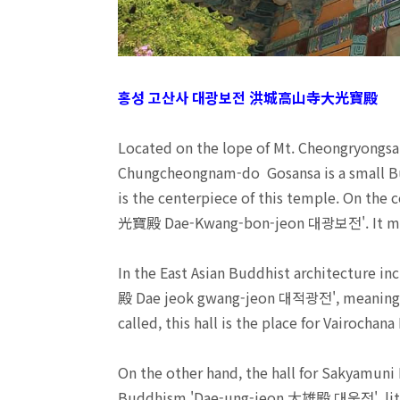
홍성 고산사 대광보전 洪城高山寺大光寶殿
Located on the lope of Mt. Cheongryongs
Chungcheongnam-do Gosansa is a small Bud
is the centerpiece of this temple. On the c
光寶殿 Dae-Kwang-bon-jeon 대광보전'. It means l
In the East Asian Buddhist architecture i
殿 Dae jeok gwang-jeon 대적광전', meaning Hal
called, this hall is the place for Vairoch
On the other hand, the hall for Sakyamuni 
Buddhism 'Dae-ung-jeon 大雄殿 대웅전', liter