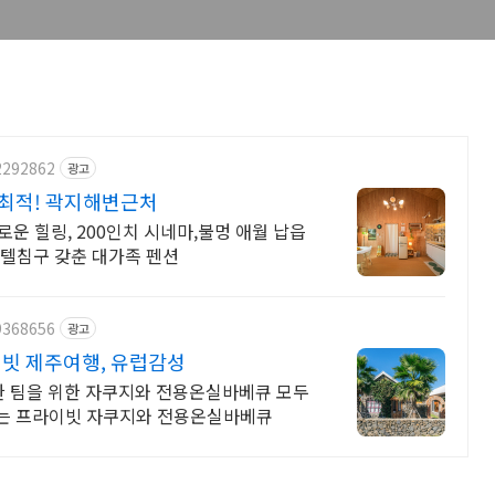
2292862
광고
 최적! 곽지해변근처
로운 힐링, 200인치 시네마,불멍 애월 납읍
 호텔침구 갖춘 대가족 펜션
9368656
광고
빗 제주여행, 유럽감성
한 팀을 위한 자쿠지와 전용온실바베큐 모두
기는 프라이빗 자쿠지와 전용온실바베큐