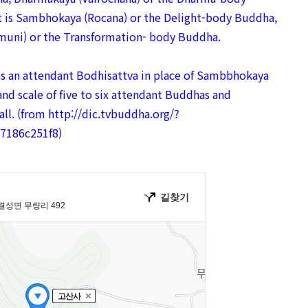
ft is Sambhokaya (Rocana) or the Delight-body Buddha,
amuni) or the Transformation- body Buddha.
s an attendant Bodhisattva in place of Sambbhokaya
nd scale of five to six attendant Buddhas and
ll. (
from http://dic.tvbuddha.org/?
7186c251f8
)