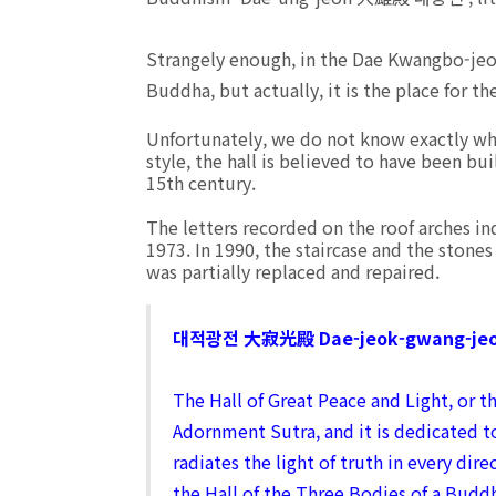
Strangely enough, in the Dae Kwangbo-jeo
Buddha, but actually, it is the place for
Unfortunately, we do not know exactly whe
style, the hall is believed to have been bu
15th century.
The letters recorded on the roof arches ind
1973. In 1990, the staircase and the stones
was partially replaced and repaired.
대적광전 大寂光殿 Dae-jeok-gwang-je
The Hall of Great Peace and Light, or 
Adornment Sutra, and it is dedicated 
radiates the light of truth in every dir
the Hall of the Three Bodies of a Bud