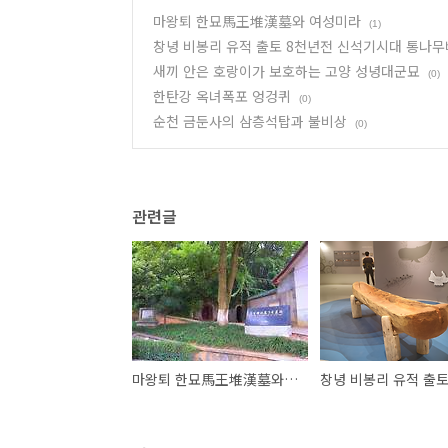
마왕퇴 한묘馬王堆漢墓와 여성미라
(1)
창녕 비봉리 유적 출토 8천년전 신석기시대 통나
새끼 안은 호랑이가 보호하는 고양 성녕대군묘
(0)
한탄강 옥녀폭포 엉겅퀴
(0)
순천 금둔사의 삼층석탑과 불비상
(0)
관련글
마왕퇴 한묘馬王堆漢墓와 여성미라