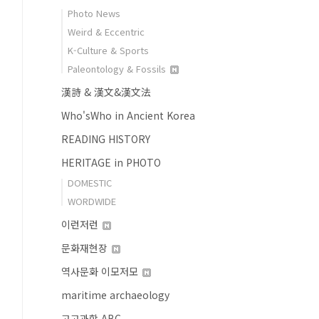
Photo News
Weird & Eccentric
K-Culture & Sports
Paleontology & Fossils
漢詩 & 漢文&漢文法
Who'sWho in Ancient Korea
READING HISTORY
HERITAGE in PHOTO
DOMESTIC
WORDWIDE
이런저런
문화재현장
역사문화 이모저모
maritime archaeology
고고과학 ABC