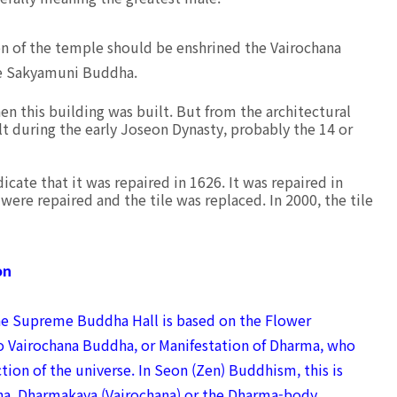
n of the temple should be enshrined the Vairochana
 the Sakyamuni Buddha.
n this building was built. But from the architectural
ilt during the early Joseon Dynasty, probably the 14 or
icate that it was repaired in 1626. It was repaired in
 were repaired and the tile was replaced. In 2000, the tile
on
the Supreme Buddha Hall is based on the Flower
to Vairochana Buddha, or Manifestation of Dharma, who
ection of the universe. In Seon (Zen) Buddhism, this is
dha, Dharmakaya (Vairochana) or the Dharma-body