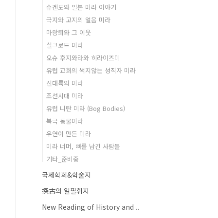
슈겐도와 일본 미라 이야기
극지와 고지의 얼음 미라
마왕퇴와 그 이웃
실크로드 미라
오슈 후지와라와 히라이즈미
유럽 교회의 썩지않는 성직자 미라
신대륙의 미라
조선시대 미라
유럽 니탄 미라 (Bog Bodies)
북극 동물미라
우연이 만든 미라
미라 너머, 뼈를 남긴 사람들
기타_준비중
국제학회&학술지
探古의 일필휘지
New Reading of History and ..