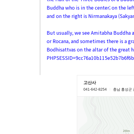
Buddha who is in the center; on the le
and on the right is Nirmanakaya (Saky
But usually, we see Amitabha Buddha a
or Rocana, and sometimes there is a gra
Bodhisattvas on the altar of the great ha
PHPSESSID=9cc76a10b115e52b7b6f6b