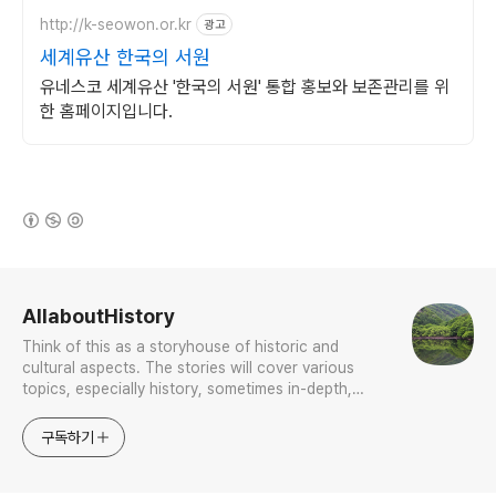
http://k-seowon.or.kr
광고
세계유산 한국의 서원
유네스코 세계유산 '한국의 서원' 통합 홍보와 보존관리를 위
한 홈페이지입니다.
(새창열림)
로그 정보
AllaboutHistory
Think of this as a storyhouse of historic and
cultural aspects. The stories will cover various
topics, especially history, sometimes in-depth,
sometimes with a light touch. One constant
approach will be to resist any common sense or
구독하기
generalized viewpoint