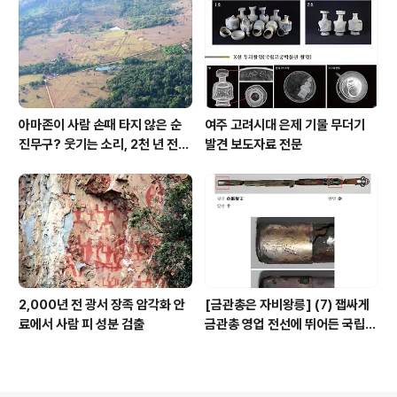
아마존이 사람 손때 타지 않은 순
여주 고려시대 은제 기물 무더기
진무구? 웃기는 소리, 2천 년 전에
발견 보도자료 전문
이미 사람 바글바글
2,000년 전 광서 장족 암각화 안
[금관총은 자비왕릉] (7) 잽싸게
료에서 사람 피 성분 검출
금관총 영업 전선에 뛰어든 국립박
물관, 하지만 잘못 고른 영업사원