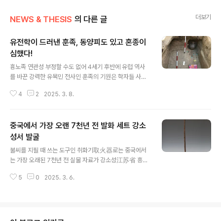
더보기
NEWS & THESIS
의 다른 글
유전학이 드러낸 훈족, 동양피도 있고 혼종이
심했다!
글 내용
흉노족 연관성 부정할 수도 없어 4세기 후반에 유럽 역사
를 바꾼 강력한 유목민 전사인 훈족의 기원은 학자들 사이
에서 논의의 주제가 되었다. 과거에 전문가들은 훈족이 몽
4
2
2025. 3. 8.
골 대초원을 지배했지만 서기 100년경에 붕괴된 제국인
흉노에서 유래했다고 생각했다.그러나 흉노가 붕괴된 후
유럽에서 훈족이 출현하기까지 300년이 걸렸다는 사실은
중국에서 가장 오랜 7천년 전 발화 세트 강소
역사상 미스터리였다.최근의 유전학 연구에서 이 오래된
의문에 새로운 빛을 던졌다.유전학자, 고고학자, 역사가로
성서 발굴
글 내용
구성된 팀이 370개 고대 유전체를 분석했다.이 샘플은 기
불씨를 지필 때 쓰는 도구인 취화기取火器로는 중국에서
원전 200년에서 서기 600년까지 약 800년에 걸쳐 있다.
는 가장 오래된 7천년 전 실물 자료가 강소성江苏省 흥화
이 연구는 유럽연구위원회European Research Coun
兴化라는 데서 발굴됐다고 중국 국영 신화사가 최근 보도
cil에서 자금을 지원한 HistoGenes 프로젝트 일부다. 부
5
0
2025. 3. 6.
했다. 저 취화기는 저처럼 세트라, 한국고고학에서는 발화
다페스트 소재 막스..
축과 발화대라 각각 부른다고 내 친구 영디기가 귀띰한다.
간단히 취화기는 요즘의 성냥이나 라이터다. 이번 발굴 성
과는 지난달 28일, 남경에서 개최된 강소 지역 문명 탐원
공정 2024년도 고고학 성과 보고회 江苏地域文明探源