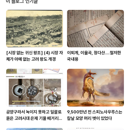
이 블로그 인기글
工程2024年度考古成果汇报会에서 공개됐다.저에 의
하면 저 유물은 강소성 흥화 초언항 유지 江苏兴化草堰
港遗址에서 저와 같은 완전한 나무 시추 화기钻木取火
器 세트가 발굴됐다. 조사단은 이 유물을 출토한 문화층이
약 7000년 전에 속하며 따라서 현재 중국에서 발견된 가
장 오래..
[시장 없는 귀신 왕조] (4) 시장 자
이퇴계, 이율곡, 정다산....철저한
체가 아예 없는 고려 왕도 개경
국내용
공양구라서 녹이지 못하고 일괄로
9,500만년 전 스피노사우루스는
묻은 고려시대 은제 기물 떼거리로
칼날 모양 머리 볏이 있었다
여주서 발견