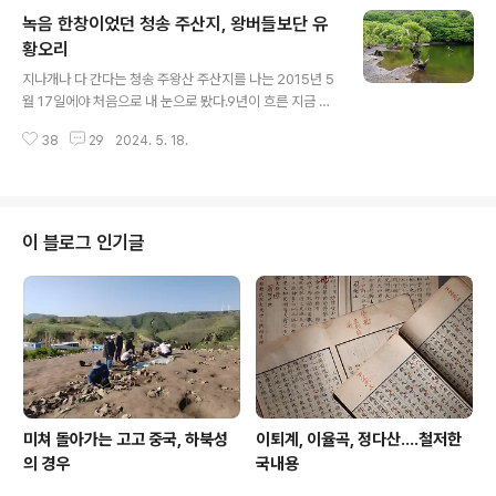
다. 보석, 의례용 물건, 피규어를 포함한 이 유물들은 잉카
녹음 한창이었던 청송 주산지, 왕버들보단 유
문화와 장인 정신에 대한 통찰력을 제공한다고. 그렇다니
믿어줄 수밖에. 한데 왜 맥없이 무너졌을까?
황오리
글 내용
지나개나 다 간다는 청송 주왕산 주산지를 나는 2015년 5
월 17일에야 처음으로 내 눈으로 봤다.9년이 흐른 지금 다
시는 보지 못했으니 또 볼 날이 있다 장담은 하지 못하겠다.
38
29
2024. 5. 18.
돌이켜 보면 저 주산지는 이 즈음 그것이 선물할 녹음이라
는 경관보다 그 앞짝 유황오리가 언제나 기억에 남는다.녹
음이 녹이라면 유황오리는 노랬다.유황 마시면 불로장생한
다 하는데 내가 혹 그렇다면 저 주산지 유황오리 덕분이라
말해둔다.저곳 풍광은 시시각각이라 삼십분 만에 없던 물
이 블로그 인기글
그림자가 생기기도 했다.수변 왕버들이 빚어내는 경관 역
시 가히 일품이었다. 앞에 말한 유황오리는 이 댁이었다.
미쳐 돌아가는 고고 중국, 하북성
이퇴계, 이율곡, 정다산....철저한
의 경우
국내용