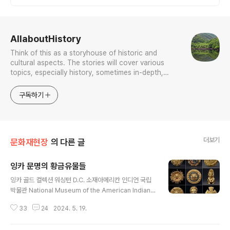
로그 정보
AllaboutHistory
Think of this as a storyhouse of historic and
cultural aspects. The stories will cover various
topics, especially history, sometimes in-depth,
sometimes with a light touch. One constant
approach will be to resist any common sense or
구독하기
generalized viewpoint
더보기
문화재현장
의 다른 글
잉카 문명의 황금유물들
글 내용
잉카 골드 컬렉션 워싱턴 D.C. 소재아메리칸 인디언 국립
박물관 National Museum of the American Indian
을 포함한 다양한 박물관 소장품 모음이다. 구체적인 유물
33
24
2024. 5. 19.
은 다양할 수 있지만 미국 여러 박물관에는 잉카 문명의 놀
라운 금속 세공 기술을 보여주는 잉카 금 유물 컬렉션이 있