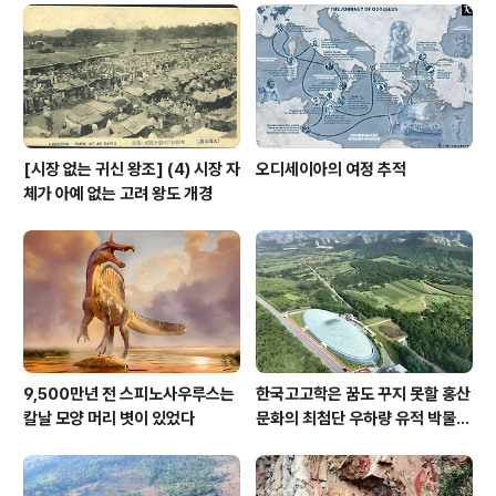
[시장 없는 귀신 왕조] (4) 시장 자
오디세이아의 여정 추적
체가 아예 없는 고려 왕도 개경
9,500만년 전 스피노사우루스는
한국고고학은 꿈도 꾸지 못할 홍산
칼날 모양 머리 볏이 있었다
문화의 최첨단 우하량 유적 박물관
[신화통신]