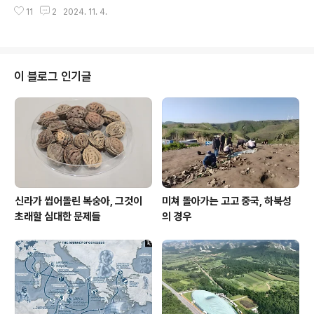
요긴하게 써먹은 것이 전기장판이라 그 온도 조절을 할 줄
11
2
2024. 11. 4.
몰라 아예 등때기가 타는듯 해 목욕 수건을 깔고 잤으니 그
래도 좋았다. 이번 그리스 장기 출타는 전기장판 대신 전기
담요를 휴대했다. 도착하자마자는 너무 더워 대형 트렁크
쳐박아 두고선 그 트렁크는 지인 집에 맡기는 바람에 쓰질
못했지만 오판이었다. 낮은 뜨거우나 밤은 차가웠고 특히
이 블로그 인기글
나 침대 그 특유한 한기를 참을 수 없었다. 그 전기담요를
마침내 수거해 까니 그냥 골아떨어진다. 전기장판이건 전
기담요건 전자파 운운이야 논외로 친다 해도 부피가 있다
는 단점은 있다. 하지만 그 이로움은 그런 단점을 상쇄하고
도 남는다. 꼭 나이들어 필요한 것도 아..
신라가 씹어돌린 복숭아, 그것이
미쳐 돌아가는 고고 중국, 하북성
초래할 심대한 문제들
의 경우