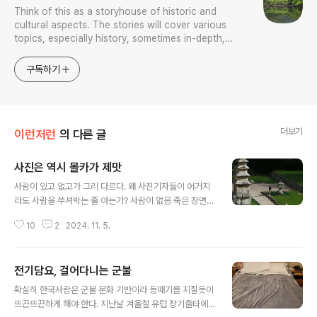
Think of this as a storyhouse of historic and
cultural aspects. The stories will cover various
topics, especially history, sometimes in-depth,
sometimes with a light touch. One constant
approach will be to resist any common sense or
구독하기
generalized viewpoint
더보기
이런저런
의 다른 글
사진은 역시 몰카가 제맛
글 내용
사람이 있고 없고가 그리 다르다. 왜 사진기자들이 어거지
라도 사람을 쑤셔박는 줄 아는가? 사람이 없음 죽은 장면이
기 때문이다. 물론 다른 동물이 투입될 때도 있고 아예 없는
10
2
2024. 11. 5.
일도 물론 있다. 내 경험칙상 그 현장 사진이 가장 맘에 들
때는 저와 같은 몰카다. 물론 저도 초상권 문제를 걸려면 걸
수도 있겠지만 저 장면 두고 너 날 왜 찍었어 정색할 사람
전기담요, 걸어다니는 군불
많지도 않을뿐더러 실제 초상권은 보호하려 했다. 암튼 내
글 내용
가 맘에 드는 내 사진 중 한 것이다. 십수년 전 충주 미륵원
확실히 한국사람은 군불 문화 기반이라 등때기를 지질듯이
사지인가다.
뜨끈뜨끈하게 해야 한다. 지난날 겨울철 유럽 장기출타에