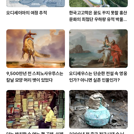
오디세이아의 여정 추적
한국고고학은 꿈도 꾸지 못할 홍산
문화의 최첨단 우하량 유적 박물관
[신화통신]
9,500만년 전 스피노사우루스는
오디세우스는 단순한 전설 속 영웅
칼날 모양 머리 볏이 있었다
인가? 아니면 실존 인물인가?