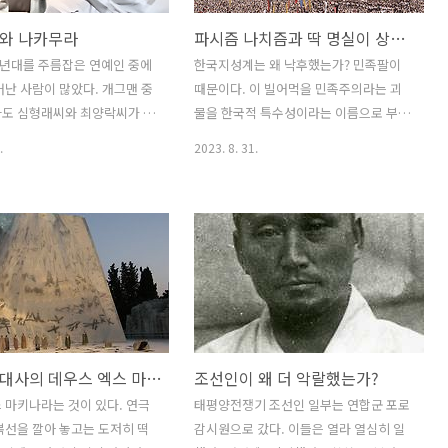
와 나카무라
파시즘 나치즘과 딱 명실이 상부하는 그 민족팔이
90년대를 주름잡은 연예인 중에
한국지성계는 왜 낙후했는가? 민족팔이
어난 사람이 많았다. 개그맨 중
때문이다. 이 빌어먹을 민족주의라는 괴
마도 심형래씨와 최양락씨가 최
물을 한국적 특수성이라는 이름으로 부여
까. 이 두 양반은 보는 사람들
잡고 그것을 다시 진보주의로 포장하고
.
2023. 8. 31.
 들어와 웃음을 유발하는 점
통용하며 팔아먹기 때문이다. 이것이 왜
추종을 불허했다고 생각한다.
세계시장에서 상품성이 없는가? 예컨대
그 중에 "나카무라 이야기"가
당장 영어로 옮길 적에 내셔널리즘으로
://youtu.be/8iKYFRUisJg?
번역될 수밖에 없기 때문이다. 그렇다면
ygbY0CpazUx&t=390 경애
오역인가? 아니라는데 심각성이 있다. 내
물론 욕 먹을 일은 했겠지만,
셔널리즘이 무엇이냐? 나치즘 파시즘 아
학에서 나오는 이야기라면 양락
니고 무엇이랴. 그렇다고 저네가 말하는
 나카무라 이야기보다는 나아야
민족주의가 나치즘 파시즘과는 다른 어떤
본다. 친일파에 민족주의 깃발
숭고한 것이겠는가? 명실이 상부하는 딱
한국근현대사의 데우스 엑스 마키나 deus ex machina
조선인이 왜 더 악랄했는가?
이유불문 승부가 나버리는 것
그 내셔널리즘, 그러니깐 파시즘 나치즘
찮아유" 가 훨씬 수준 높은 개
의 그것임에도, 우리가 하는 민족주의는
 마키나라는 것이 있다. 연극
태평양전쟁기 조선인 일부는 연합군 포로
가.
그것과는 하등 다르다 강변하고, 무엇보
복선을 깔아 놓고는 도저히 떡
감시원으로 갔다. 이들은 열라 열심히 일