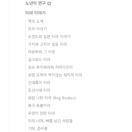
노년의 연구
미라 이야기
책의 소개
외치 이야기
슈겐도와 일본 미라 이야기
극지와 고지의 얼음 미라
마왕퇴와 그 이웃
실크로드 미라
오슈 후지와라와 히라이즈미
유럽 교회의 썩지않는 성직자 미라
신대륙의 미라
조선시대 미라
유럽 니탄 미라 (Bog Bodies)
북극 동물미라
우연이 만든 미라
미라 너머, 뼈를 남긴 사람들
기타_준비중