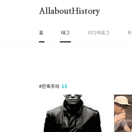
본문 바로가기
AllaboutHistory
홈
태그
미디어로그
위
민족주의
15