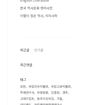
English Literature
한국 역사문화 영어사전
이빨이 씹은 역사, 치의사학
최근글
인기글
최근댓글
태그
모란
국립민속박물관
국립고궁박물관
학예연구사
무령왕릉
진흥왕
경주
고대이집트
동국이상국집
가을
아일랜드
국립해양문화재연구소