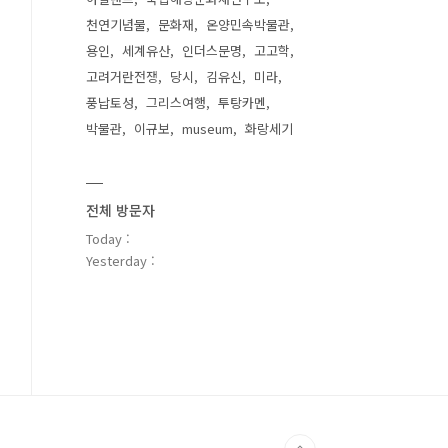
천연기념물
문화재
온양민속박물관
용인
세계유산
인더스문명
고고학
고려거란전쟁
당시
김유신
미라
풍납토성
그리스여행
투탕카멘
박물관
이규보
museum
화랑세기
전체 방문자
Today :
Yesterday :