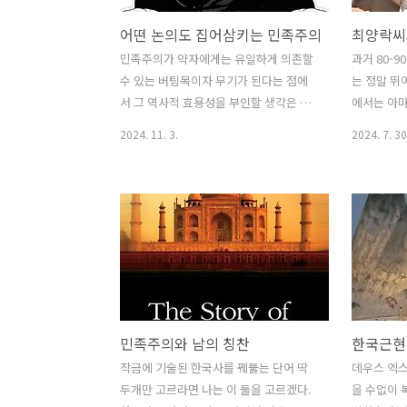
어떤 논의도 집어삼키는 민족주의
최양락씨
민족주의가 약자에게는 유일하게 의존할
과거 80-
수 있는 버팀목이자 무기가 된다는 점에
는 정말 뛰
서 그 역사적 효용성을 부인할 생각은 없
에서는 아
다. 한국인에게도 민족주의가 효율적으로
고 아니었을
2024. 11. 3.
2024. 7. 30
작동한 시기가 있었기 때문이다. 문제는
허를 찌르고
민족주의가 어떤 정상적 논의도 집어 삼
에서 타의 
키는 괴물과 같다는 점이다. 민족주의는
최양락씨 개
다른 논의와 공존이 불가능하다. 다른 모
있다. https
든 논의의 상위에 존재하면서 민족주의라
si=oc-W7
는 이 막강한 액시옴에 반하는가 아닌가
할아버지가 
를 끊임없이 감시한다. 비유하자면 민족
그래도 대
주의가 준동하는 시스템에서는 민족주의
이 아버지
는 헌법과 같다. 헌법에 반하는 모든 법률
할 것이라 
민족주의와 남의 칭찬
은 헌법재판소에 의해 폐기되듯이 아무리
만 꽂으면 
심각한 논의라도 상위 이데올로기인 민족
이라면 "괜
작금에 기술된 한국사를 꿰뚫는 단어 딱
데우스 엑스
주의에 반하면 폐기된다. 우리나라 지성
그 아니겠는
두개만 고르라면 나는 이 둘을 고르겠다.
을 수없이 