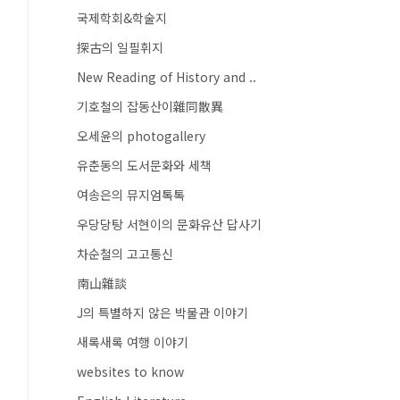
국제학회&학술지
探古의 일필휘지
New Reading of History and ..
기호철의 잡동산이雜同散異
오세윤의 photogallery
유춘동의 도서문화와 세책
여송은의 뮤지엄톡톡
우당당탕 서현이의 문화유산 답사기
차순철의 고고통신
南山雜談
J의 특별하지 않은 박물관 이야기
새록새록 여행 이야기
websites to know