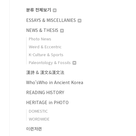
분류 전체보기
ESSAYS & MISCELLANIES
NEWS & THESIS
Photo News
Weird & Eccentric
K-Culture & Sports
Paleontology & Fossils
漢詩 & 漢文&漢文法
Who'sWho in Ancient Korea
READING HISTORY
HERITAGE in PHOTO
DOMESTIC
WORDWIDE
이런저런