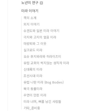
노년의 연구
미라 이야기
책의 소개
외치 이야기
슈겐도와 일본 미라 이야기
극지와 고지의 얼음 미라
마왕퇴와 그 이웃
실크로드 미라
오슈 후지와라와 히라이즈미
유럽 교회의 썩지않는 성직자 미라
신대륙의 미라
조선시대 미라
유럽 니탄 미라 (Bog Bodies)
북극 동물미라
우연이 만든 미라
미라 너머, 뼈를 남긴 사람들
기타_준비중