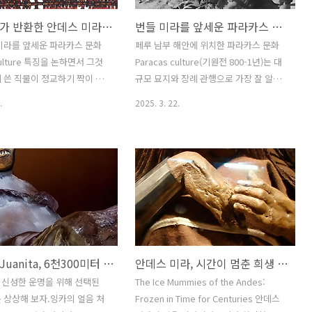
예테보리가 반환한 안데스 미라 직물
번들 미라를 앞세운 파라카스 문화 Paracas culture
미라를 앞세운 파라카스 문화
페루 남부 해안에 위치한 파라카스 문화
 culture 특징을 논하면서 그것
Paracas culture(기원전 800-1년)는 대
 쓴 직물이 정교하기 짝이 없
규모 묘지와 장례 관행으로 가장 잘 알려
거니와 그러면서 그 대표 유
져 있으며, 여기에는 개인과 여러 개인을
.
2025. 3. 22.
가 스웨덴에서 그 본향 페루로
여러 겹 직물로 싸서 "미라 꾸러미
 거론했거니와 이 일을 조금
mummy bundles"를 만드는 일이 포함
문제의 직물은 ‘예테보리의 수
된다.파라카스 반도Paracas Peninsulas
roud of Gothenburg’라 일컫
의 아열대 사막 환경은 미라 제작에 가장
 정교하기 짝이 없는 이 직물은
유리한 조건을 갖추고 있어 미라 꾸러미
6월에 반환됐다. 당시 스웨덴 예
에 포함되었던 멋진 직물이 보존될 수 있
 1930년대 이래 국립세계문
었다.파라카스 반도에는 두 가지 뚜렷한
유형의 묘지가 발견되었다.파라카스 카베
l Museums of World Culture 이
르나스Paracas Cavernas라고 불리는
후아니타Juanita, 6천300미터 안데스에서 재림한 잉카 얼음 소녀
안데스 미라, 시간이 멈춘 희생 얼음 인간
중인 페루 문화재 89점을 회차
가장 초기의 예는 지하 동굴
페루로 반환하기로 하고, 저때
subterranean caverns에 밀집된 매장
에 신성한 운명을 위해 선택된
The Ice Mummies of the Andes:
 포함한 고대 안데스 직
compact internments이 특징이며, 매
 상상해 보자.잉카의 얼음 처
Frozen in Time for Centuries 안데스