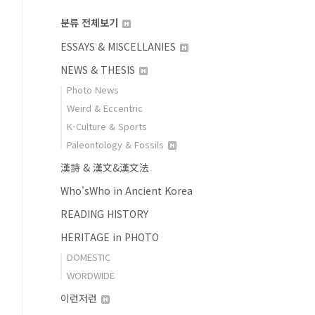
분류 전체보기
ESSAYS & MISCELLANIES
NEWS & THESIS
Photo News
Weird & Eccentric
K-Culture & Sports
Paleontology & Fossils
漢詩 & 漢文&漢文法
Who'sWho in Ancient Korea
READING HISTORY
HERITAGE in PHOTO
DOMESTIC
WORDWIDE
이런저런