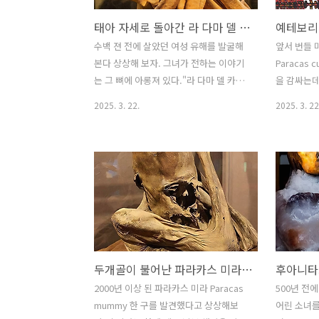
태아 자세로 돌아간 라 다마 델 카벨로 코르토 La Dama del Cabello Corto
수백 젼 전에 살았던 여성 유해를 발굴해
앞서 번들 
본다 상상해 보자. 그녀가 전하는 이야기
Paracas
는 그 뼈에 아롱져 있다."라 다마 델 카벨
을 감싸는데
로 코르토(La Dama del Cabello
음을 거론했
2025. 3. 22.
2025. 3. 22
Corto)"로 알려진 그녀는 60~65세 때 장
물 중 하나
례식 꾸러미에 조심스럽게 싸여 있었고,
귀환한 일을
그 몸은 태아 자세로 누워 있었으며, 팔은
살펴본다. 
가슴 위로 교차되어 있었다.그 짧고 약간
의 The Sh
물결 모양 머리카락은 회색이 섞인 채 여
는 것으로,
전히 두개골에 달라붙어 있었고, 피부와
2014년 
눈썹 잔해는 그녀가 한때 살았음을 암시
테보리 시는
한다.입천장과 왼손에서 금속판이 발견되
화박물
었는데, 이는 고대 의식이나 지위와 관련
관 Nationa
두개골이 불어난 파라카스 미라 Paracas mummy
이 있는 신비한 유물일 수 있다.그 삶은 인
소장 관리 
내의 삶이었다.뼈는 골관절염, 치유된 골
를 나누어 
2000년 이상 된 파라카스 미라 Paracas
500년 전
절, 수년간의 힘든 노동으로 닳아버린 척
1차로 저를
mummy 한 구를 발견했다고 상상해보
어린 소녀를