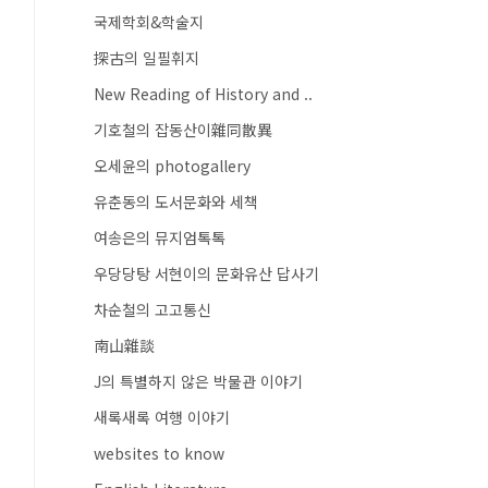
국제학회&학술지
探古의 일필휘지
New Reading of History and ..
기호철의 잡동산이雜同散異
오세윤의 photogallery
유춘동의 도서문화와 세책
여송은의 뮤지엄톡톡
우당당탕 서현이의 문화유산 답사기
차순철의 고고통신
南山雜談
J의 특별하지 않은 박물관 이야기
새록새록 여행 이야기
websites to know