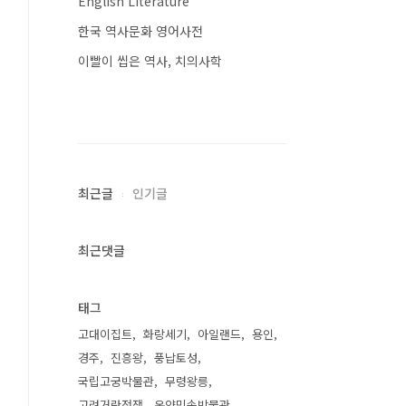
English Literature
한국 역사문화 영어사전
이빨이 씹은 역사, 치의사학
최근글
인기글
최근댓글
태그
고대이집트
화랑세기
아일랜드
용인
경주
진흥왕
풍납토성
국립고궁박물관
무령왕릉
고려거란전쟁
온양민속박물관