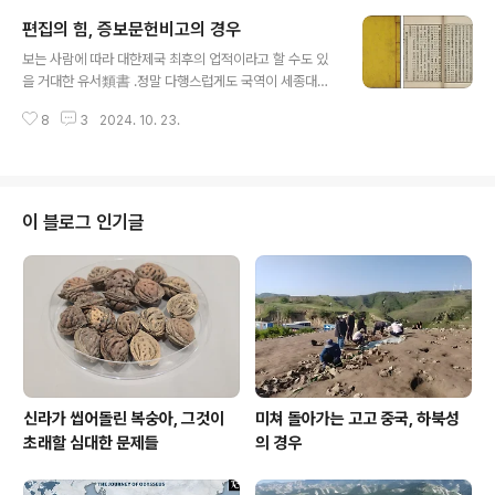
자 카톡이란 누가 상상이나 했을까. 오직 종이에 글자를 적
편집의 힘, 증보문헌비고의 경우
어 부치는 편지, 엽서, 간찰만이 멀리 있는 이에게 소식을
글 내용
전하는 수단이었다.그런데 그걸 보내려면 봉투에 넣어
보는 사람에 따라 대한제국 최후의 업적이라고 할 수도 있
야 할 터. 거기 받을 사람의 주소를 제대로 적고 우표도 붙
을 거대한 유서類書 .정말 다행스럽게도 국역이 세종대왕
이고 해야 하는데 때에 따라, 봉투 종류에 따라 적는 문구
기념사업회에서 나와 지금 서비스 중이다.뒤적뒤적거리는
나 방법이 달라진다. 헌데 당시에도 그 격식이 헷갈리는 분
8
3
2024. 10. 23.
데, 생각보다 재미있다.특히나 원문을 살짝살짝 떼내어 짜
이 적잖았던 모양이다. 이에 상허 선생은 한가지 수를 낸
깁기하는 그 솜씨가 예술이라 까딱 잘못하면 무슨 말인지
다. 자신이 받..
헷갈릴 뻔 하기도 한다.예를 들면, 그 유명한 최승로의 를
인용한 이 부분을 보자.정광正匡 최승로의 상소에 이르기
를, "서인庶人 백성이 문채文彩를 입지 못하는 것은 귀천
이 블로그 인기글
貴賤을 구별하고 존비尊卑를 분변하기 위한 까닭입니다.
문채 있는 물건은 모두 토산土産이 아니니, 사람마다 입는
다면 사치스럽고 참람됨이 절도節度가 없게 되고 재물을
소모하는 한탄이 있을 것입니다. 에 이르기를, '천자天子는
당堂이 9척尺이고 제후諸侯는 당이 7척이라'고 하여..
신라가 씹어돌린 복숭아, 그것이
미쳐 돌아가는 고고 중국, 하북성
초래할 심대한 문제들
의 경우