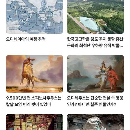
오디세이아의 여정 추적
한국고고학은 꿈도 꾸지 못할 홍산
문화의 최첨단 우하량 유적 박물관
[신화통신]
9,500만년 전 스피노사우루스는
오디세우스는 단순한 전설 속 영웅
칼날 모양 머리 볏이 있었다
인가? 아니면 실존 인물인가?