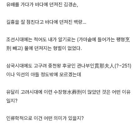
유배를 가다가 바다에 던져진 김경손,
길흉을 잘 점친다고 바다에 던져진 백량...
조선시대에는 적어도 내가 알기로는 (가마솥에 들어가는 팽형烹
刑 빼고) 물에 던져지는 형벌이 없었다.
삼국시대에도 고구려 중천왕 후궁인 관나부인貫那夫人(?~251)
이나 익선의 아들 정도밖에 모르겠는데
유달리 고려시대에 이런 수장형水葬刑이 많았던 것은 어떤 이유
일지?
인류학적으로 이건 어떤 의미가 있을지?