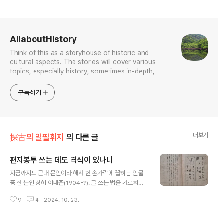
로그 정보
AllaboutHistory
Think of this as a storyhouse of historic and
cultural aspects. The stories will cover various
topics, especially history, sometimes in-depth,
sometimes with a light touch. One constant
approach will be to resist any common sense or
구독하기
generalized viewpoint
더보기
探古의 일필휘지
의 다른 글
편지봉투 쓰는 데도 격식이 있나니
글 내용
지금까지도 근대 문인이라 해서 한 손가락에 꼽히는 인물
중 한 분인 상허 이태준(1904-?). 글 쓰는 법을 가르치는
《문장강화》로 이름이 높지만, 편지 쓰는 법을 일러둔 《서간
9
4
2024. 10. 23.
문강화》란 책을 낸 일은 잘 알려져있지 않다. 요즘이야 손
편지 쓰는 분이 드물지만 이때까지만 해도 e-mail이나 문