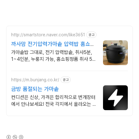
http://smartstore.naver.com/like3651
광고
까사맘 전기압력가마솥 압력밥 홈쇼핑
히트! 전기압력가마솥!
가마솥밥 그대로, 전기 압력밥솥, 취사5분,
1~4인분, 누룽지 가능, 홈쇼핑정품 취사 5분
구수한 가마솥밥 완성! 3세대 전기압력가마
솥 출시!!
https://m.bunjang.co.kr/
광고
금방 품절되는 가마솥
컨디션은 신상, 가격은 합리적으로 번개장터
에서 만나보세요! 전국 각지에서 올라오는 전
국구 최다 상품 매일 10만 개 이상의 신규 상
품 업로드
(새창열림)