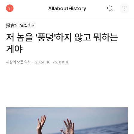
검색하기
AllaboutHistory
티스토리
探古의 일필휘지
저 놈을 '풍덩'하지 않고 뭐하는
게야
세상의 모든 역사
2024. 10. 25. 01:18