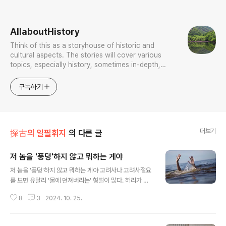
로그 정보
AllaboutHistory
Think of this as a storyhouse of historic and
cultural aspects. The stories will cover various
topics, especially history, sometimes in-depth,
sometimes with a light touch. One constant
approach will be to resist any common sense or
구독하기
generalized viewpoint
더보기
探古의 일필휘지
의 다른 글
저 놈을 '풍덩'하지 않고 뭐하는 게야
글 내용
저 놈을 '풍덩'하지 않고 뭐하는 게야 고려사나 고려사절요
를 보면 유달리 '물에 던져버리는' 형벌이 많다. 허리가 꺾
여 가마솥에 들어가 물에 던져진 의종, 동지들과 함께 묶여
8
3
2024. 10. 25.
강물에 던져진 만적, 유배를 가다가 바다에 던져진 김경손,
길흉을 잘 점친다고 바다에 던져진 백량... 조선시대에는 적
어도 내가 알기로는 (가마솥에 들어가는 팽형烹刑 빼고)