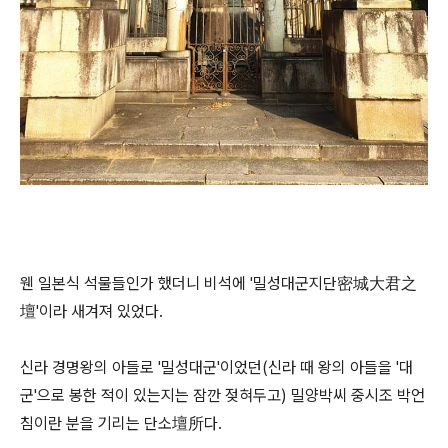
웬 일본식 석물들인가 했더니 비석에 '밀성대군지단密城大君之
壇'이라 새겨져 있었다.
신라 경명왕의 아들로 '밀성대군'이었던(신라 때 왕의 아들을 '대
군'으로 봉한 적이 있는지는 잠깐 젖혀두고) 밀양박씨 중시조 박언
침이란 분을 기리는 단소壇所다.