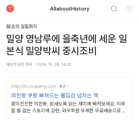
검색하기
AllaboutHistory
티스토리
探古의 일필휘지
밀양 영남루에 을축년에 세운 일
본식 밀양박씨 중시조비
세상의 모든 역사
2024. 10. 28. 14:32
http://m.coupang.com
광고
의친왕 쿠팡 빠져드는 몰입감 넘치는 책
흥미진진한 의친왕, 밤새도록 읽는 재미에 빠져보세요. 지루
할 틈 없는 스토리에 감탄, 와우회원 무제한 무료배송으로 만
나세요.