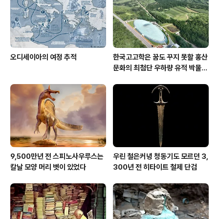
오디세이아의 여정 추적
한국고고학은 꿈도 꾸지 못할 홍산
문화의 최첨단 우하량 유적 박물관
[신화통신]
9,500만년 전 스피노사우루스는
우린 철은커녕 청동기도 모르던 3,
칼날 모양 머리 볏이 있었다
300년 전 히타이트 철제 단검