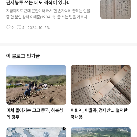
편지봉투 쓰는 데도 격식이 있나니
물에 던져지는 형벌이 없었다. 삼국시대에도 고구려 중천
글 내용
왕 후궁인 관나부인貫那夫人(?~251)이나 익선의 아들
지금까지도 근대 문인이라 해서 한 손가락에 꼽히는 인물
정도밖에 모르겠는데 유달리 고려시대에 이런 수장형水葬
중 한 분인 상허 이태준(1904-?). 글 쓰는 법을 가르치는
刑이 많았던 것은 어떤 이유일지? 인류학적으로 이건 어떤
《문장강화》로 이름이 높지만, 편지 쓰는 법을 일러둔 《서간
의미가 있을지?
9
4
2024. 10. 23.
문강화》란 책을 낸 일은 잘 알려져있지 않다. 요즘이야 손
편지 쓰는 분이 드물지만 이때까지만 해도 e-mail이나 문
자 카톡이란 누가 상상이나 했을까. 오직 종이에 글자를 적
어 부치는 편지, 엽서, 간찰만이 멀리 있는 이에게 소식을
전하는 수단이었다.그런데 그걸 보내려면 봉투에 넣어
이 블로그 인기글
야 할 터. 거기 받을 사람의 주소를 제대로 적고 우표도 붙
이고 해야 하는데 때에 따라, 봉투 종류에 따라 적는 문구
나 방법이 달라진다. 헌데 당시에도 그 격식이 헷갈리는 분
이 적잖았던 모양이다. 이에 상허 선생은 한가지 수를 낸
다. 자신이 받..
미쳐 돌아가는 고고 중국, 하북성
이퇴계, 이율곡, 정다산....철저한
의 경우
국내용