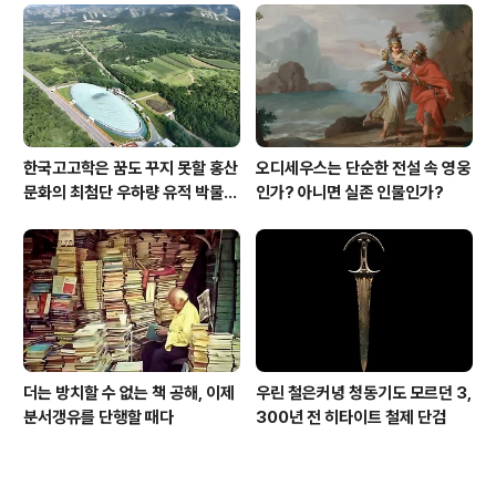
한국고고학은 꿈도 꾸지 못할 홍산
오디세우스는 단순한 전설 속 영웅
문화의 최첨단 우하량 유적 박물관
인가? 아니면 실존 인물인가?
[신화통신]
더는 방치할 수 없는 책 공해, 이제
우린 철은커녕 청동기도 모르던 3,
분서갱유를 단행할 때다
300년 전 히타이트 철제 단검