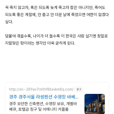
꼭 죽지 않고자, 혹은 되도록 늦게 죽고자 함은 아니지만, 죽어도
되도록 좋은 계절에, 안 춥고 안 더운 날에 죽었으면 여한이 없겠다
싶다.
덧붙여 겪을수록, 나이가 더 들수록 이 한국은 사람 살기엔 참말로
지랄맞은 땅이라는 생각만 더욱 굳히게 된다.
http://xn--289av7rm1hf8bxvkm8q.com/
광고
경주 경주서울 라썸펜션 수영장 바베큐
스파펜션
경주 모던한 신축펜션, 수영장 보유, 개별바
베큐, 호텔급 침구 및 어메니티 커플룸