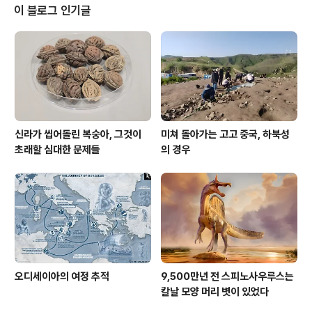
현금이 제법 있었다. 백만원 단위였다.꼭 그게 아니더라도,
이 블로그 인기글
나는 보통 지갑에 오만원짜리 몇 장은 넣어다니는데, 이게
그냥 버릇이다. 이 버릇은 내가 일부러 들인 측면도 있는데,
길다가 우연히 지인을 만나고 그 지인이 어린 자식을 데리
고 있으면 용돈이라도 줘서 보내야 한다는 그런 생각이 있
다. 이게 없어서 ..
신라가 씹어돌린 복숭아, 그것이
미쳐 돌아가는 고고 중국, 하북성
초래할 심대한 문제들
의 경우
오디세이아의 여정 추적
9,500만년 전 스피노사우루스는
칼날 모양 머리 볏이 있었다