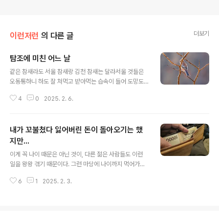
더보기
이런저런
의 다른 글
탐조에 미친 어느 날
글 내용
같은 참새라도 서울 참새랑 김천 참새는 달라서울 것들은
오동통하니 하도 잘 쳐먹고 받아먹는 습속이 들어 도망도
가지 않지만김천참새는 우간다 난민 같고 걸핏하면 도망간
4
0
2025. 2. 6.
다.서울참새는 궁디가 실룩실룩 이쁘다. 난 그래서 서울참
새 궁디 찍기를 좋아한다.이놈들이 남영동 사저 전봇대에
일정한 시간에 전깃줄에 앉아 무료급식 나오길 기다린다.
내가 꼬불쳤다 잃어버린 돈이 돌아오기는 했
전봇대 아래서 위를 꼬나보며 참새 궁디 몰카 촬영을 하는
데 참새똥이 내 대가리로 떨어졌다.마눌님한테 자초지종
지만...
글 내용
블라블라했더니 이러신다.암데나 똥싸는 건 당신이나 참새
이게 꼭 나이 때문은 아닌 것이, 다른 젊은 사람들도 이런
나 비슷하군.(2022년 2월 6일) *** 불과 3년 전, 그때 나
일을 왕왕 겪기 때문이다. 그런 마당에 나이까지 먹어가니
는 저짝 회사 한류기획단장인지 K컬처기획단장인지 뭔지
건망증이 더 심해질 수밖에 더 있겠는가?이제 재작년이 되
암튼 그런 단장질 놀이 중이었으니세계를 향해 발신할 K컬
6
1
2025. 2. 3.
었다. 그 연말에 유럽 한달살이를 하러 나는 떠났다. 떠나기
처 상품 중 하나로 왜 느닷없이 저 새bir..
전에는 으레 지갑에 든 한국돈은 빼놓고 가기 마련인데, 떠
날 무렵 마눌님 하시는 말씀이 당신 간 사이에 서재 책상을
바꾸겠다고 했다.그 서재 서랍 한 켠에는 마누라도 모르는